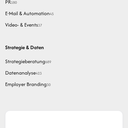
PR
180
E-Mail & Automation
45
Video- & Events
37
Strategie & Daten
Strategieberatung
689
Datenanalyse
423
Employer Branding
30