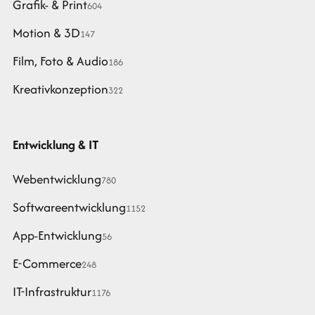
Grafik- & Print
604
Motion & 3D
147
Film, Foto & Audio
186
Kreativkonzeption
322
Entwicklung & IT
Webentwicklung
780
Softwareentwicklung
1152
App-Entwicklung
56
E-Commerce
248
IT-Infrastruktur
1176