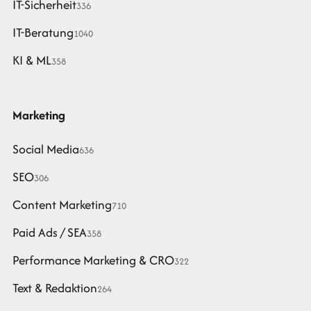
IT-Sicherheit
336
IT-Beratung
1040
KI & ML
358
Marketing
Social Media
636
SEO
306
Content Marketing
710
Paid Ads / SEA
358
Performance Marketing & CRO
322
Text & Redaktion
264