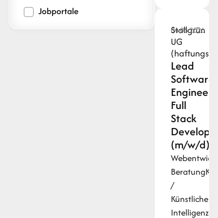
Jobportale
Stallgrün
04.08.2026
UG
(haftungsbe
Lead
Software
Engineer
Full
Stack
Developm
(m/w/d)
Webentwick
Beratung
KI
/
Künstliche
Intelligenz
Py