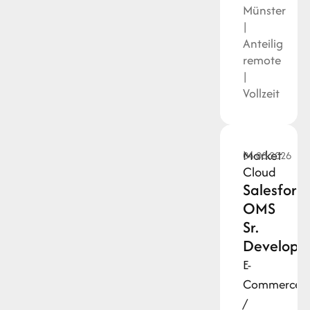
Münster
|
Anteilig
remote
|
Vollzeit
Market
04.08.2026
Cloud
Salesforc
OMS
Sr.
Develope
E-
Commerce
/