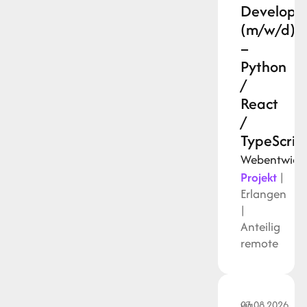
Develope
(m/w/d)
–
Python
/
React
/
TypeScrip
Webentwick
Projekt
|
Erlangen
|
Anteilig
remote
via
03.08.2026