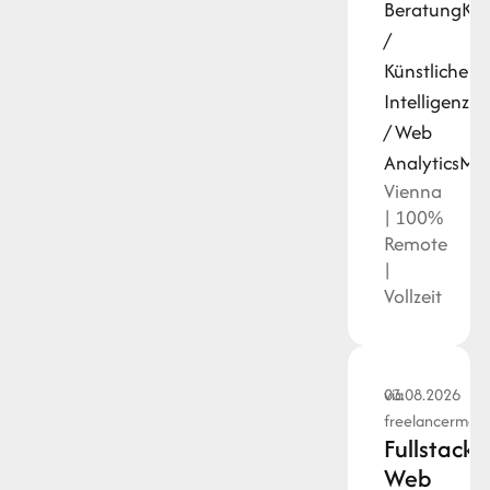
Beratung
KI
/
Künstliche
Intelligenz
Da
/ Web
Analytics
Mo
Vienna
| 100%
Remote
|
Vollzeit
via
03.08.2026
freelancermap
Fullstack
Web