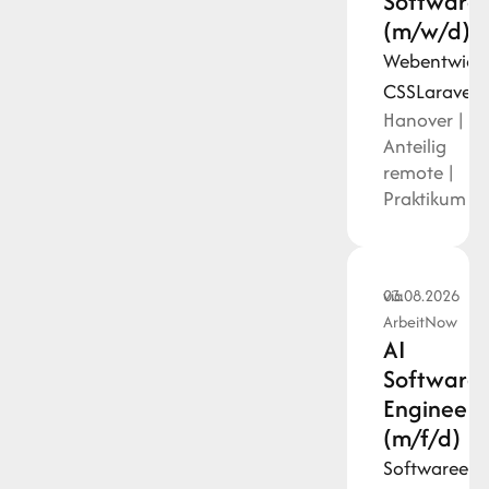
Softwaree
(m/w/d)
Webentwick
CSS
Laravel
P
Hanover |
Anteilig
remote |
Praktikum
via
03.08.2026
ArbeitNow
AI
Software
Engineer
(m/f/d)
Softwareent