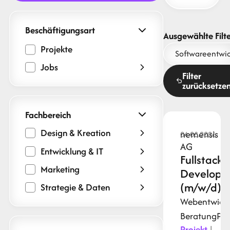
Beschäftigungsart
Ausgewählte Filte
Projekte
Softwareentwi
Jobs
Filter
zurücksetze
Fachbereich
Design & Kreation
nemensis
04.08.2026
AG
Entwicklung & IT
Fullstack
Marketing
Develope
(m/w/d)
Strategie & Daten
Webentwick
Beratung
Py
Projekt
|