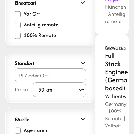
Einsatzart
München
Vor Ort
| Anteilig
remote
Anteilig remote
100% Remote
BoWatt
04.08.2026
Full
Stack
Standort
Engineer
(Germany
based)
Umkreis
Webentwick
Germany
| 100%
Remote |
Quelle
Vollzeit
Agenturen