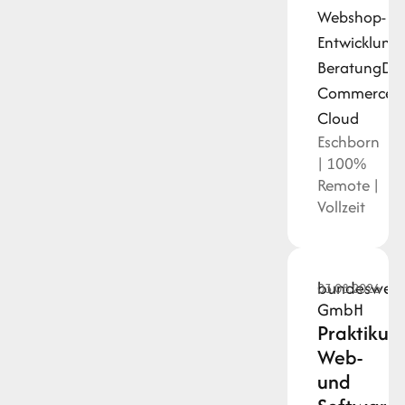
Webshop-
Entwicklung
Beratung
Do
Commerce
Cloud
Eschborn
| 100%
Remote |
Vollzeit
bundesweit.
03.08.2026
GmbH
Praktikum
Web-
und