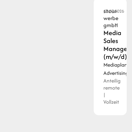
sitour-
18.07.2026
werbe
gmbH
Media
Sales
Manager
(m/w/d)
Mediaplanu
Advertising
Anteilig
remote
|
Vollzeit