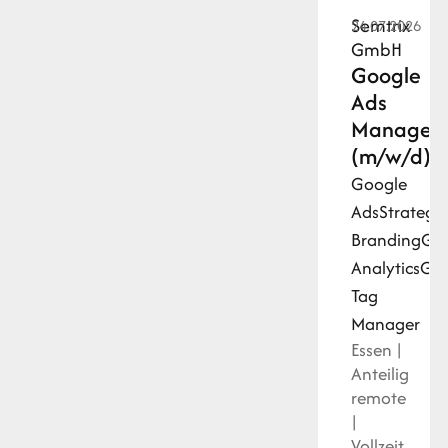
Semtrix
24.07.2026
GmbH
Google
Ads
Manager:
(m/w/d)
Google
Ads
Strategi
Branding
Go
Analytics
Goo
Tag
Manager
Essen |
Anteilig
remote
|
Vollzeit