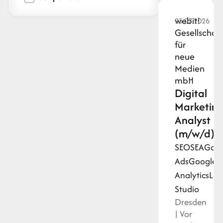
webit!
25.07.2026
Gesellschaft
für
neue
Medien
mbH
Digital
Marketin
Analyst
(m/w/d)
SEO
SEA
Goog
Ads
Google
Analytics
Loo
Studio
Dresden
| Vor