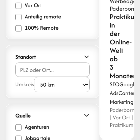
Werbeagen
Vor Ort
Paderborn
Praktikum
Anteilig remote
in
100% Remote
der
Online-
Welt
Standort
ab
3
Monaten
SEO
Google
Umkreis
Ads
Content
Marketing
HT
Paderborn
Quelle
| Vor Ort |
Praktikum
Agenturen
Jobportale