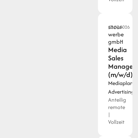
sitour-
18.07.2026
werbe
gmbH
Media
Sales
Manager
(m/w/d)
Mediaplanu
Advertising
Anteilig
remote
|
Vollzeit