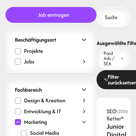
Job eintragen
Beschäftigungsart
Ausgewählte Filte
Projekte
Paid
Ads /
Jobs
SEA
Filter
zurücksetze
Fachbereich
Design & Kreation
SEO-
Entwicklung & IT
31.07.2026
Retter®
Marketing
Junior
Social Media
Digital