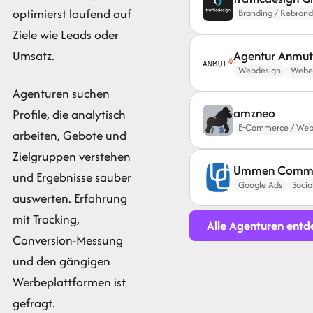
optimierst laufend auf
Branding / Rebrand
Ziele wie Leads oder
Umsatz.
Agentur Anmu
Webdesign
Webe
Agenturen suchen
amzneo
Profile, die analytisch
E-Commerce / Web
arbeiten, Gebote und
Zielgruppen verstehen
Ummen Commu
und Ergebnisse sauber
Google Ads
Socia
auswerten. Erfahrung
mit Tracking,
Alle Agenturen entd
Conversion-Messung
und den gängigen
Werbeplattformen ist
gefragt.