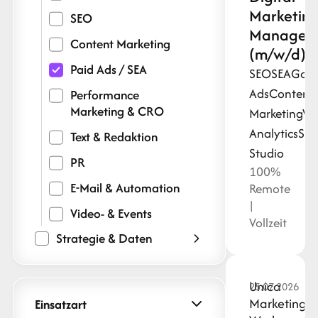
Marketin
SEO
Manager
Content Marketing
(m/w/d)
Paid Ads / SEA
SEO
SEA
Goog
Ads
Content
Performance
Marketing & CRO
Marketing
Wo
Analytics
SEM
Text & Redaktion
Studio
PR
100%
E-Mail & Automation
Remote
|
Video- & Events
Vollzeit
Strategie & Daten
Unica
25.07.2026
Marketing
Einsatzart