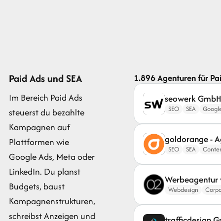
Paid Ads und SEA
1.896 Agenturen für Pa
Im Bereich Paid Ads
seowerk Gmb
SEO
SEA
Googl
steuerst du bezahlte
Kampagnen auf
goldorange - A
Plattformen wie
SEO
SEA
Conten
Google Ads, Meta oder
LinkedIn. Du planst
Werbeagentur 
Budgets, baust
Webdesign
Corpo
Kampagnenstrukturen,
schreibst Anzeigen und
trafficdesign 