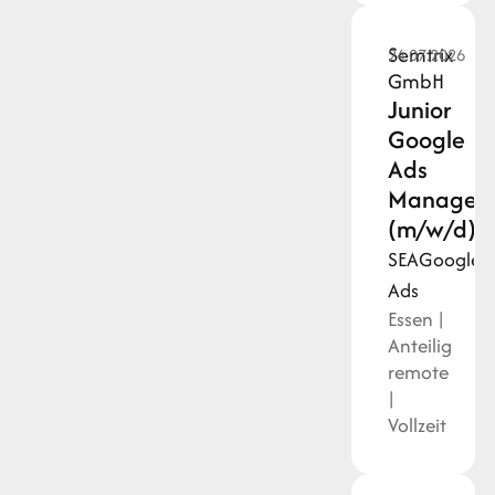
Semtrix
24.07.2026
GmbH
Junior
Google
Ads
Manager:
(m/w/d)
SEA
Google
Ads
Essen |
Anteilig
remote
|
Vollzeit