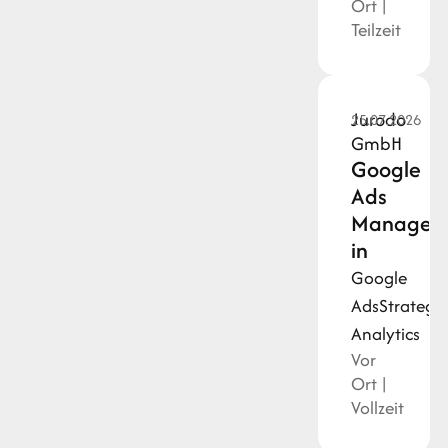
Ort |
Teilzeit
Jurodo
25.07.2026
GmbH
Google
Ads
Manager/
in
Google
Ads
Strategi
Analytics
Vor
Ort |
Vollzeit