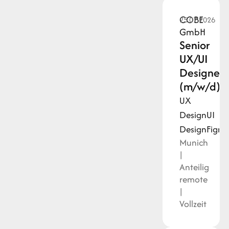
COBE
25.07.2026
GmbH
Senior
UX/UI
Designer
(m/w/d)
UX
Design
UI
Design
Figm
Munich
|
Anteilig
remote
|
Vollzeit