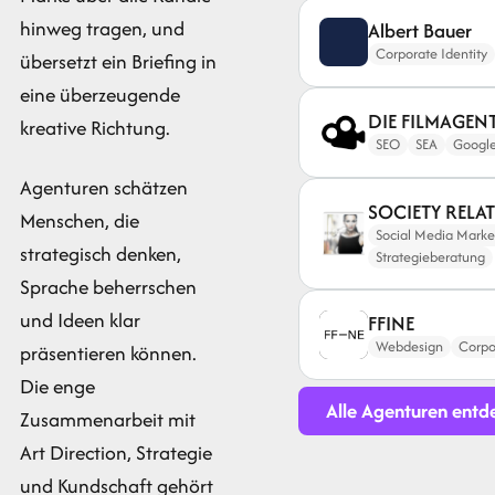
hinweg tragen, und
Albert Bauer
Corporate Identity
übersetzt ein Briefing in
eine überzeugende
DIE FILMAGEN
kreative Richtung.
SEO
SEA
Google
Agenturen schätzen
SOCIETY RELAT
Menschen, die
Social Media Marke
strategisch denken,
Strategieberatung
Sprache beherrschen
und Ideen klar
FFINE
Webdesign
Corpo
präsentieren können.
Die enge
Alle Agenturen entd
Zusammenarbeit mit
Art Direction, Strategie
und Kundschaft gehört