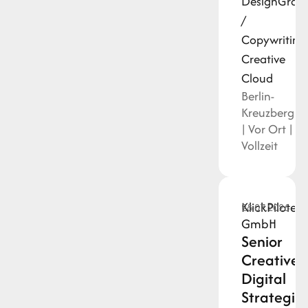
Design
Grafi
/
Copywriting
Creative
Cloud
Berlin-
Kreuzberg
| Vor Ort |
Vollzeit
KlickPiloten
28.07.2026
GmbH
Senior
Creative
Digital
Strategist