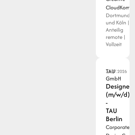
Cloud
Kommu
Dortmund
und Köln |
Anteilig
remote |
Vollzeit
TAU
31.07.2026
GmbH
Designer*
(m/w/d)
-
TAU
Berlin
Corporate