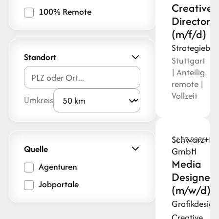
Creative
100% Remote
Director
(m/f/d)
Strategiebe
Standort
Stuttgart
| Anteilig
remote |
Vollzeit
Umkreis
Schwarz+Ma
31.07.2026
Quelle
GmbH
Media
Agenturen
Designer
Jobportale
(m/w/d)
Grafikdesign
Creative