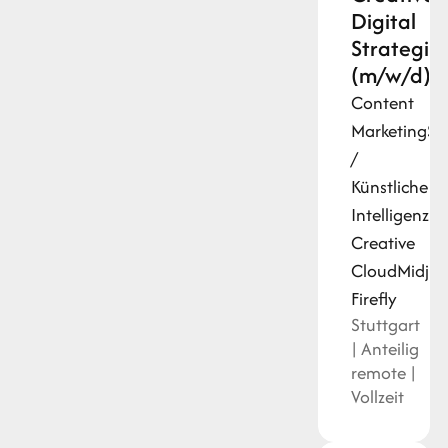
Digital
Strategist
(m/w/d)
Content
Marketing
St
/
Künstliche
Intelligenz
Kr
Creative
Cloud
Midjo
Firefly
Stuttgart
| Anteilig
remote |
Vollzeit