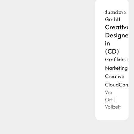
Jurodo
25.07.2026
GmbH
Creative
Designer/
in
(CD)
Grafikdesign
Marketing
Fi
Creative
Cloud
Canva
Vor
Ort |
Vollzeit