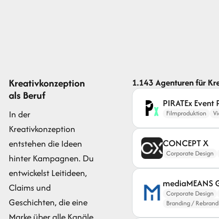
Kreativkonzeption
1.143 Agenturen für Kr
als Beruf
PIRATEx Event 
In der
Filmproduktion
V
Kreativkonzeption
CONCEPT X
entstehen die Ideen
Corporate Design
hinter Kampagnen. Du
entwickelst Leitideen,
mediaMEANS 
Claims und
Corporate Design
Geschichten, die eine
Branding / Rebrand
Marke über alle Kanäle