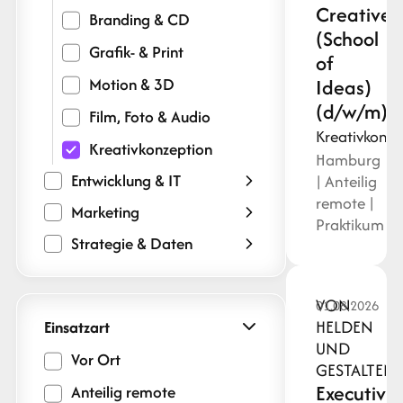
Creative
Branding & CD
(School
Grafik- & Print
of
Motion & 3D
Ideas)
(d/w/m)
Film, Foto & Audio
Kreativkonze
Kreativkonzeption
Hamburg
Entwicklung & IT
| Anteilig
remote |
Marketing
Praktikum
Strategie & Daten
VON
01.08.2026
HELDEN
Einsatzart
UND
Vor Ort
GESTALTEN
Executive
Anteilig remote