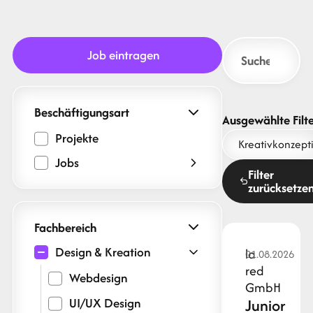
Job eintragen
Beschäftigungsart
Ausgewählte Filte
Projekte
Kreativkonzept
Jobs
Filter
zurücksetze
Fachbereich
Design & Kreation
la
01.08.2026
red
Webdesign
GmbH
UI/UX Design
Junior