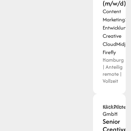
(m/w/d)
Content
Marketing
St
Entwicklung
Creative
Cloud
Midjo
Firefly
Hamburg
| Anteilig
remote |
Vollzeit
KlickPiloten
28.07.2026
GmbH
Senior
Creative