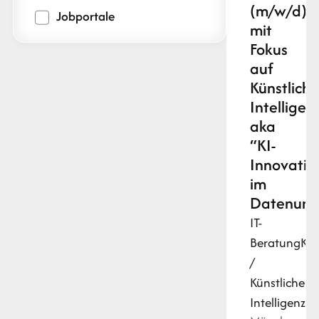
(m/w/d)
Jobportale
mit
Fokus
auf
Künstliche
Intelligen
aka
“KI-
Innovation
im
Datenuni
IT-
Beratung
KI
/
Künstliche
Intelligenz
Py