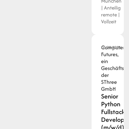
München
| Anteilig
remote |
Vollzeit
Computer
06.08.2026
Futures,
ein
Geschäftsz
der
SThree
GmbH
Senior
Python
Fullstack
Develope
(m/w/d)