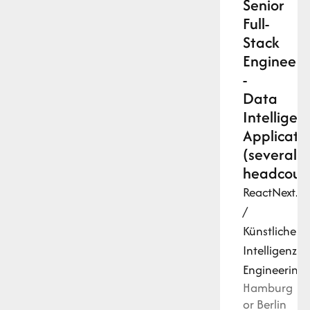
Senior
Full-
Stack
Engineer
-
Data
Intelligen
Applicati
(several
headcoun
React
Next.js
/
Künstliche
Intelligenz
A
Engineering
Hamburg
or Berlin