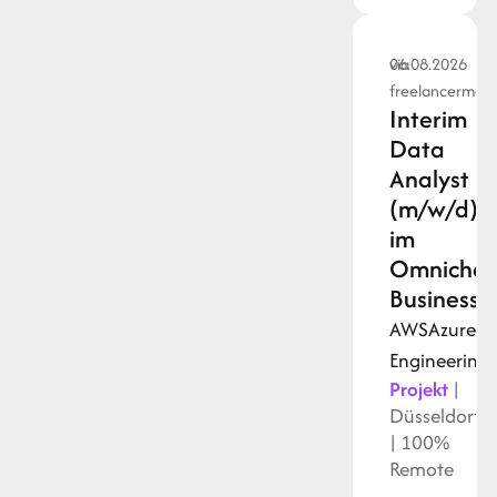
via
06.08.2026
freelancermap
Interim
Data
Analyst
(m/w/d)
im
Omnichan
Business
AWS
Azure
D
Engineering
Projekt
|
Düsseldorf
| 100%
Remote