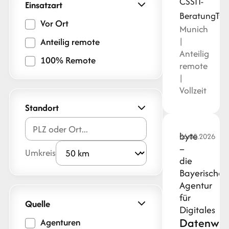
CSS
IT-
Einsatzart
Beratung
Typ
Vor Ort
Munich
|
Anteilig remote
Anteilig
100% Remote
remote
|
Vollzeit
Standort
byte
06.08.2026
–
Umkreis
die
Bayerische
Agentur
für
Quelle
Digitales
Datenwiss
Agenturen