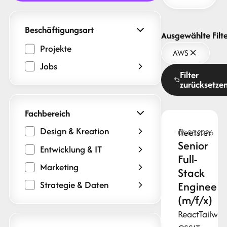
Beschäftigungsart
Ausgewählte Filte
Projekte
AWS
Jobs
Filter
zurücksetze
Fachbereich
Design & Kreation
fleetster
06.08.2026
Senior
Entwicklung & IT
Full-
Marketing
Stack
Strategie & Daten
Engineer
(m/f/x)
React
Tailwin