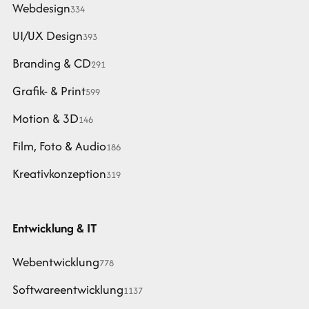
Webdesign
334
UI/UX Design
393
Branding & CD
291
Grafik- & Print
599
Motion & 3D
146
Film, Foto & Audio
186
Kreativkonzeption
319
Entwicklung & IT
Webentwicklung
778
Softwareentwicklung
1137