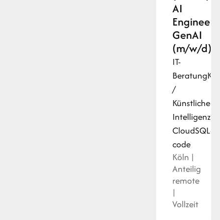
AI
Engineer
GenAI
(m/w/d)
IT-
Beratung
KI
/
Künstliche
Intelligenz
Py
Cloud
SQL
cl
code
Köln |
Anteilig
remote
|
Vollzeit