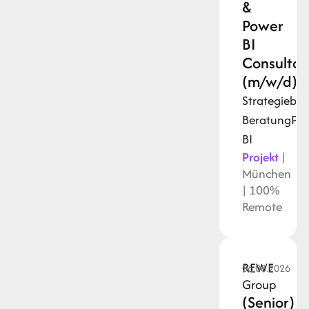
&
Power
BI
Consultan
(m/w/d)
Strategiebe
Beratung
Py
BI
Projekt
|
München
| 100%
Remote
REWE
06.08.2026
Group
(Senior)