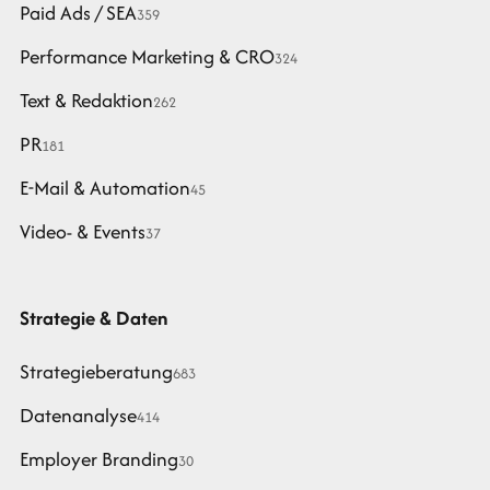
Paid Ads / SEA
359
Performance Marketing & CRO
324
Text & Redaktion
262
PR
181
E-Mail & Automation
45
Video- & Events
37
Strategie & Daten
Strategieberatung
683
Datenanalyse
414
Employer Branding
30