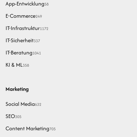
App-Entwicklung
58
E-Commerce
249
IT-Infrastruktur
1172
IT-Sicherheit
337
IT-Beratung
1041
KI & ML
358
Marketing
Social Media
632
SEO
305
Content Marketing
705