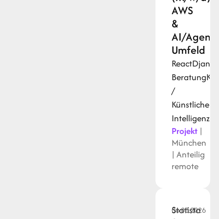
AWS
&
AI/Agent
Umfeld
React
Djang
Beratung
KI
/
Künstliche
Intelligenz
Py
Projekt
|
München
| Anteilig
remote
Statista
06.08.2026