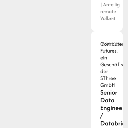
| Anteilig
remote |
Vollzeit
Computer
06.08.2026
Futures,
ein
Geschäftsz
der
SThree
GmbH
Senior
Data
Engineer
/
Databrick