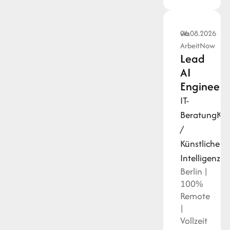
via
06.08.2026
ArbeitNow
Lead
AI
Engineer
IT-
Beratung
KI
/
Künstliche
Intelligenz
Py
Berlin |
100%
Remote
|
Vollzeit