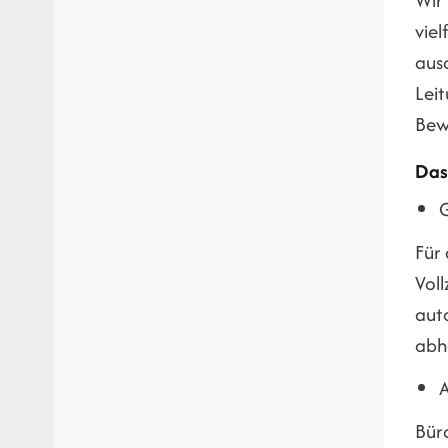
vie
ausd
Lei
Bew
Das 
Für 
Voll
aut
abh
A
Büro