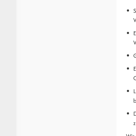
S
V
E
V
G
E
C
L
b
D
Wir 