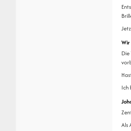
Ent
Bril
Jet
Wir 
Die
vor
Has
Ich 
Joh
Zen
Als