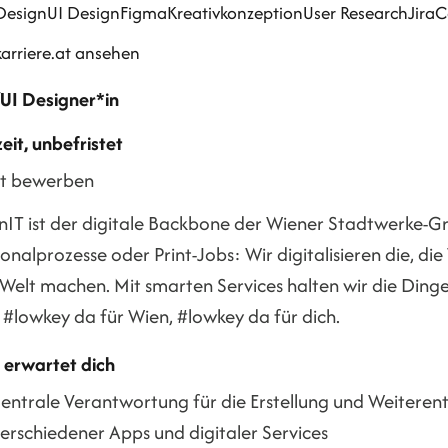
Design
UI Design
Figma
Kreativkonzeption
User Research
Jira
C
karriere.at ansehen
UI Designer*in
zeit, unbefristet
zt bewerben
nIT ist der digitale Backbone der Wiener Stadtwerke-Gr
onalprozesse oder Print-Jobs: Wir digitalisieren die, di
 Welt machen. Mit smarten Services halten wir die Ding
 #lowkey da für Wien, #lowkey da für dich.
 erwartet dich
entrale Verantwortung für die Erstellung und Weitere
erschiedener Apps und digitaler Services