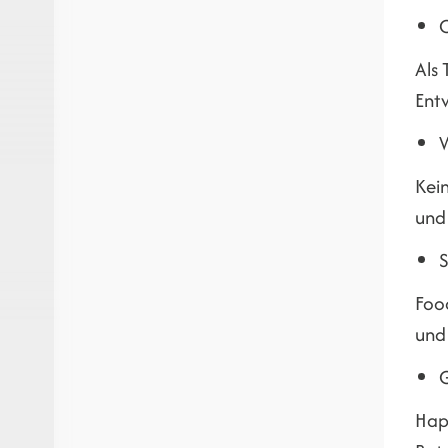
Als 
Ent
W
Kei
und 
S
Foo
und
G
Hap