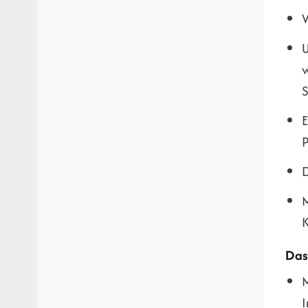
V
U
w
E
P
D
M
Das
M
I