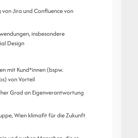
g von Jira und Confluence von
nwendungen, insbesondere
ial Design
en mit Kund*innen (bspw.
s) von Vorteil
 hoher Grad an Eigenverantwortung
pe, Wien klimafit für die Zukunft
t ein und suchen Menschen, die so