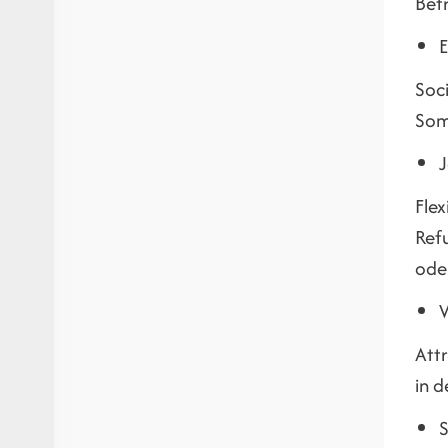
Betr
E
Soci
Som
J
Flex
Refu
ode
Att
in 
S