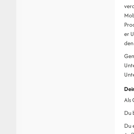
ver
Mob
Pro
er 
den
Gem
Unt
Unt
Dei
Als 
Du 
Du 