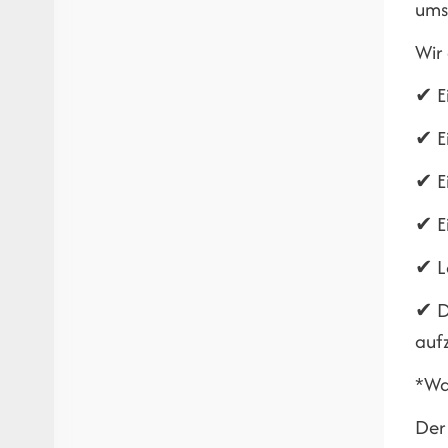
ums
Wir
✔ E
✔ E
✔ Ei
✔ Ei
✔ L
✔ D
auf
*Was
Der