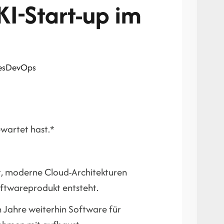
KI-Start-up im
es
DevOps
ewartet hast.*
lt, moderne Cloud-Architekturen
oftwareprodukt entsteht.
en Jahre weiterhin Software für