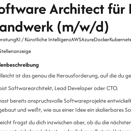
oftware Architect für 
andwerk (m/w/d)
eratung
KI / Künstliche Intelligenz
AWS
Azure
Docker
Kubernet
Stellenanzeige
llenbeschreibung
lleicht ist das genau die Herausforderung, auf die du g
bist Softwarearchitekt, Lead Developer oder CTO.
hast bereits anspruchsvolle Softwareprojekte entwicke
gebaut und weißt, wie aus einer Idee ein skalierbares S
leicht fragst du dich inzwischen aber, ob du die nächst