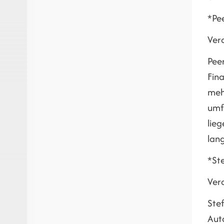
*Pe
Ver
Pee
Fina
meh
umf
lieg
lan
*St
Ver
Ste
Aut