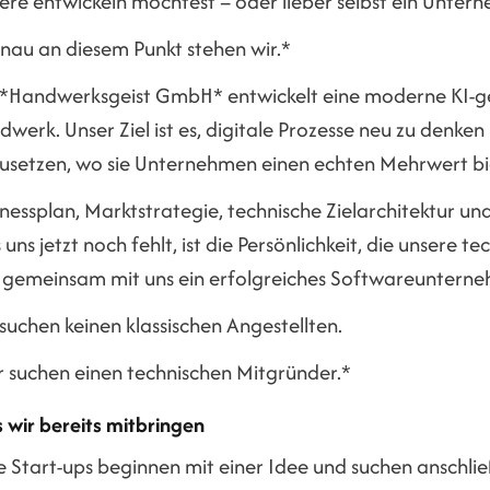
ere entwickeln möchtest – oder lieber selbst ein Unter
nau an diesem Punkt stehen wir.*
 *Handwerksgeist GmbH* entwickelt eine moderne KI-ge
werk. Unser Ziel ist es, digitale Prozesse neu zu denk
zusetzen, wo sie Unternehmen einen echten Mehrwert bi
inessplan, Marktstrategie, technische Zielarchitektur 
uns jetzt noch fehlt, ist die Persönlichkeit, die unsere 
 gemeinsam mit uns ein erfolgreiches Softwareuntern
suchen keinen klassischen Angestellten.
r suchen einen technischen Mitgründer.*
 wir bereits mitbringen
le Start-ups beginnen mit einer Idee und suchen anschl