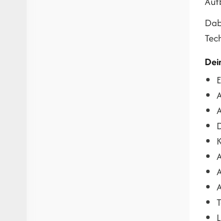
Auf
Dabe
Tec
Dei
E
A
A
D
K
A
A
A
T
L