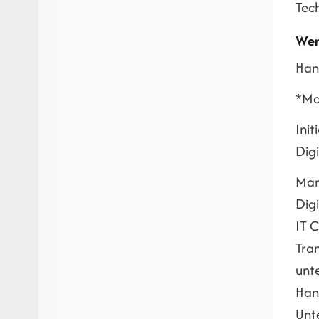
Tec
Wer
Han
*Ma
Init
Digi
Mar
Dig
IT C
Tra
unte
Han
Unt