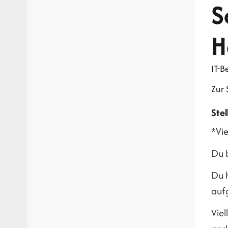
S
H
IT-B
Zur 
Ste
*Vie
Du 
Du 
auf
Viel