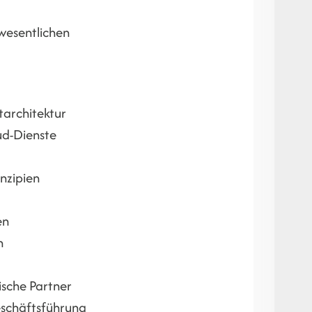
 wesentlichen
architektur
ud-Dienste
nzipien
en
n
ische Partner
eschäftsführung