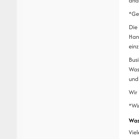
and
*Ge
Die
Hand
ein
Bus
Was 
und
Wir 
*Wi
Was
Vie