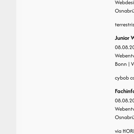
Webdes
Osnabrüc
terrestr
Junior 
08.08.2
Webentw
Bonn | Vo
cybob 
Fachinf
08.08.2
Webentw
Osnabrüc
via HOR