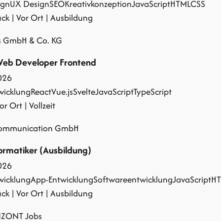
ign
UX Design
SEO
Kreativkonzeption
JavaScript
HTML
CSS
k | Vor Ort | Ausbildung
is GmbH & Co. KG
Web Developer Frontend
026
icklung
React
Vue.js
Svelte
JavaScript
TypeScript
r Ort | Vollzeit
communication GmbH
ormatiker (Ausbildung)
026
icklung
App-Entwicklung
Softwareentwicklung
JavaScript
H
k | Vor Ort | Ausbildung
IZONT Jobs