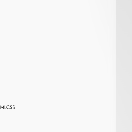
TML
CSS