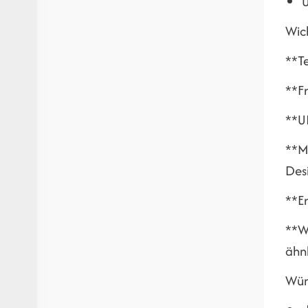
U
Wich
**T
**F
**U
**M
Desi
**E
**W
ähn
Wün