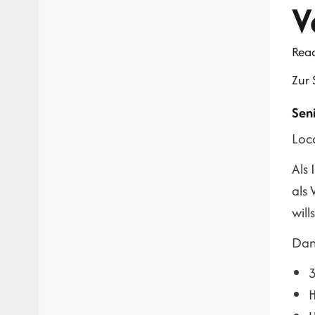
V
Rea
Zur 
Seni
Loc
Als 
als 
will
Dan
H