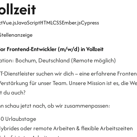
ollzeit
ct
Vue.js
JavaScript
HTML
CSS
Ember.js
Cypress
Stellenanzeige
or Frontend-Entwickler (m/w/d) in Vollzeit
ation: Bochum, Deutschland (Remote möglich)
IT-Dienstleister suchen wir dich – eine erfahrene Fronte
Verstärkung für unser Team. Unsere Mission ist es, die W
st du auch?
n schau jetzt nach, ob wir zusammenpassen:
30 Urlaubstage
ybrides oder remote Arbeiten & flexible Arbeitszeiten