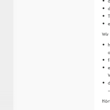
d
d
T
e
Wir 
h
a
f
e
V
d
–
Hört