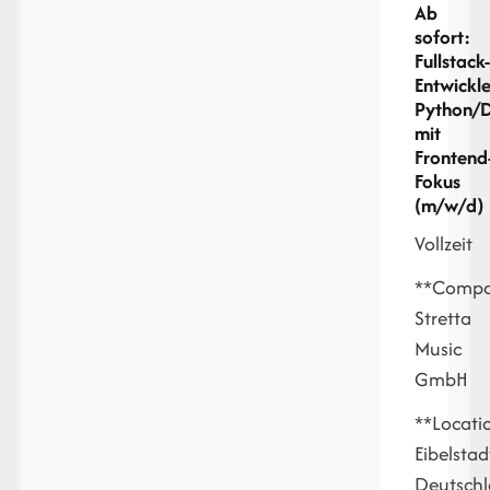
Ab
sofort:
Fullstack
Entwickle
Python/
mit
Frontend
Fokus
(m/w/d)
Vollzeit
**Compa
Stretta
Music
GmbH
**Locati
Eibelstad
Deutsch