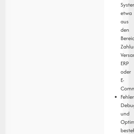
Syste
etwa
aus
den
Berei
Zahlu
Versa
ERP
oder
E-
Comm
Fehle
Debu
und
Optim
beste