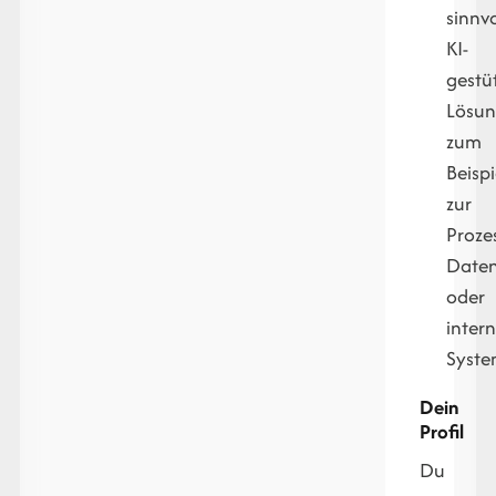
sinnvo
KI-
gestü
Lösun
zum
Beispi
zur
Proze
Daten
oder
inter
Syste
Dein
Profil
Du