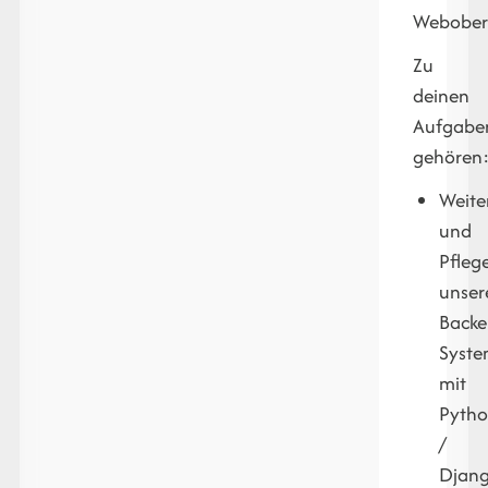
Webober
Zu
deinen
Aufgabe
gehören
Weite
und
Pfleg
unser
Backe
Syst
mit
Pyth
/
Djan