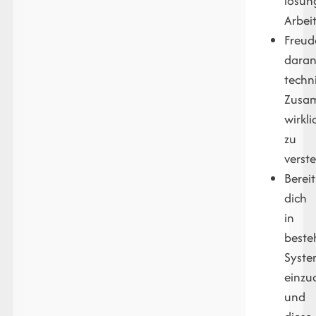
lösun
Arbei
Freud
daran
techn
Zusa
wirkli
zu
verst
Bereit
dich
in
beste
Syst
einzu
und