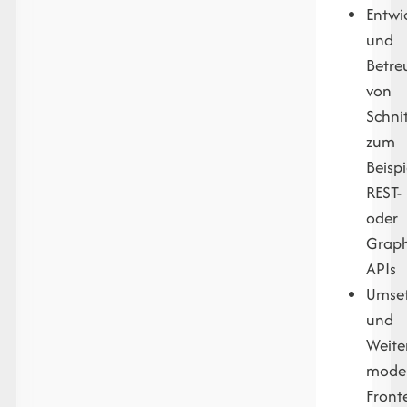
Entwi
und
Betre
von
Schnit
zum
Beispi
REST-
oder
Grap
APIs
Umse
und
Weite
mode
Front