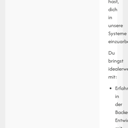
hast,
dich
in
unsere
Systeme
einzuarb
Du
bringst
idealerw
mit:
Erfah
in
der
Backe
Entwi