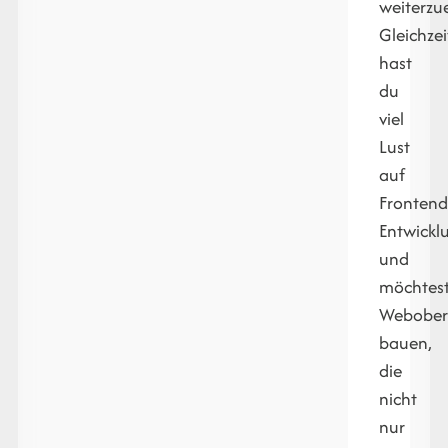
weiterzu
Gleichzei
hast
du
viel
Lust
auf
Frontend
Entwickl
und
möchtes
Webober
bauen,
die
nicht
nur