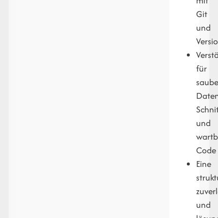
mit
Git
und
Versi
Verst
für
saube
Daten
Schnit
und
wartb
Code
Eine
strukt
zuver
und