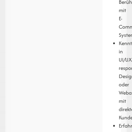
Berüh
mit
E-
Comm
Syst
Kennt
in
UI/UX
respo
Desig
oder
Weba
mit
direk
Kund
Erfah