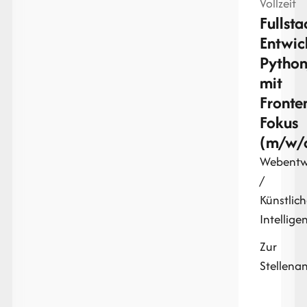
Vollzeit
Fullsta
Entwic
Pytho
mit
Fronte
Fokus
(m/w/
Webentw
/
Künstlic
Intellige
Zur
Stellena