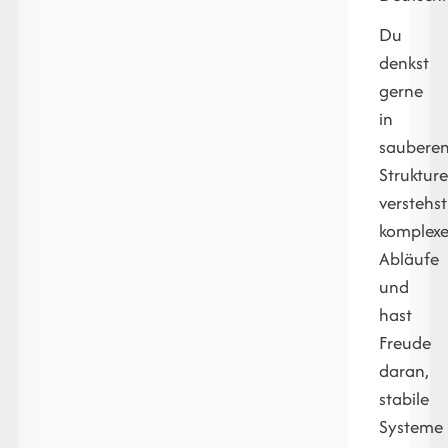
Du
denkst
gerne
in
saubere
Strukture
verstehst
komplex
Abläufe
und
hast
Freude
daran,
stabile
Systeme