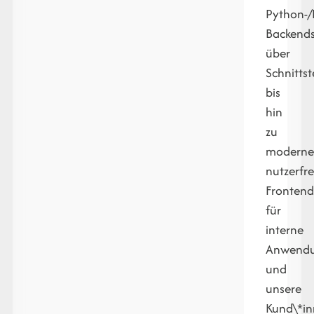
Python-/
Backend
über
Schnittst
bis
hin
zu
moderne
nutzerfr
Frontend
für
interne
Anwend
und
unsere
Kund\*in