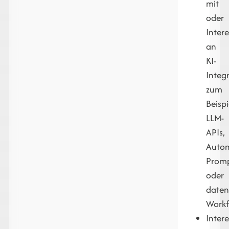
mit
oder
Inter
an
KI-
Integ
zum
Beispi
LLM-
APIs,
Autom
Prom
oder
daten
Workf
Inter