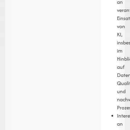
an
veran
Einsat
von
KI,
insbe
im
Hinbli
auf
Daten
Quali
und
nachv
Proze
Inter
an