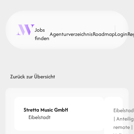
Jobs
Agenturverzeichnis
Roadmap
Login
Re
finden
Zurück zur Übersicht
Stretta Music GmbH
Eibelstad
Eibelstadt
| Anteilig
remote |