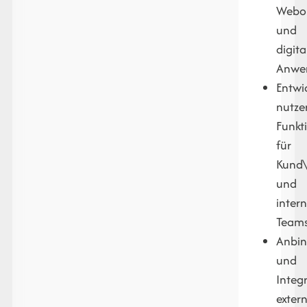
Webo
und
digita
Anwe
Entwi
nutze
Funkt
für
Kund\
und
inter
Team
Anbi
und
Integ
exter