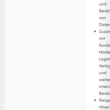
und
Bereit
von
Date
Zusa
mit
Kunde
Marke
Logist
Verla
und
weite
inter
Berei
Perspe
Miten