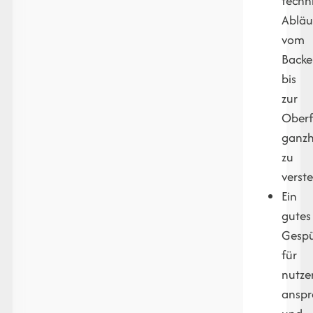
techn
Abläu
vom
Back
bis
zur
Oberf
ganzh
zu
verst
Ein
gutes
Gesp
für
nutze
ansp