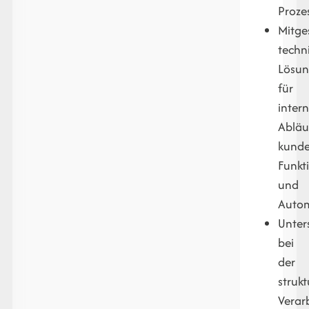
Proze
Mitge
techn
Lösu
für
inter
Abläu
kunde
Funkt
und
Autom
Unter
bei
der
strukt
Verar