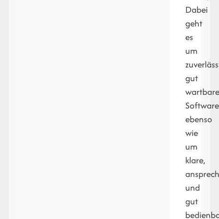
Dabei
geht
es
um
zuverläss
gut
wartbar
Softwar
ebenso
wie
um
klare,
ansprec
und
gut
bedienb