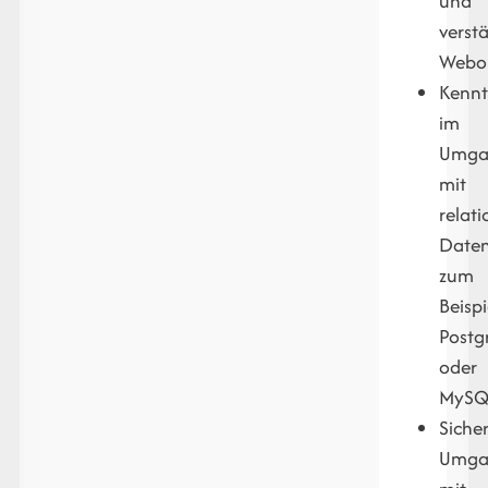
und
verst
Webo
Kennt
im
Umga
mit
relat
Date
zum
Beispi
Postg
oder
MySQ
Siche
Umga