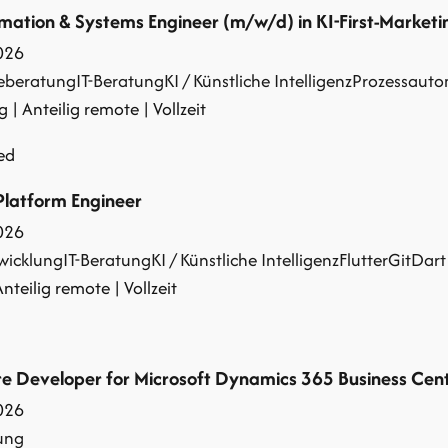
mation & Systems Engineer (m/w/d) in KI-First-Market
026
ieberatung
IT-Beratung
KI / Künstliche Intelligenz
Prozessauto
| Anteilig remote | Vollzeit
ed
Platform Engineer
026
wicklung
IT-Beratung
KI / Künstliche Intelligenz
Flutter
Git
Dart
Anteilig remote | Vollzeit
e Developer for Microsoft Dynamics 365 Business Cent
026
ung