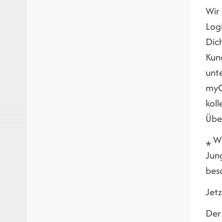
Wir 
Log
Dic
Kund
unte
myO
koll
Übe
⁎ W
Jun
bes
Jet
Der