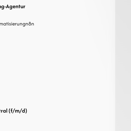
ing-Agentur
matisierung
n8n
ral (f/m/d)