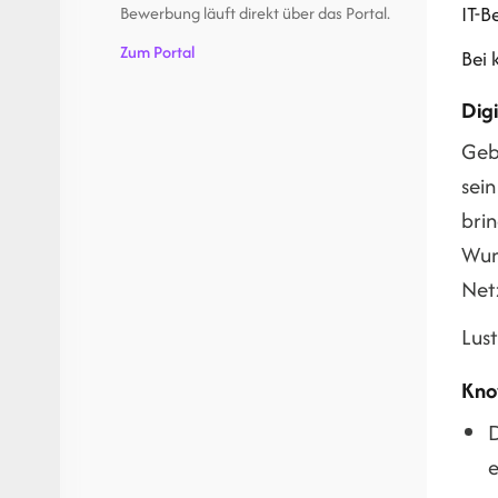
IT-B
Bewerbung läuft direkt über das Portal.
Zum Portal
Bei 
Dig
Gebr
sein
bri
Wun
Net
Lus
Kno
D
e