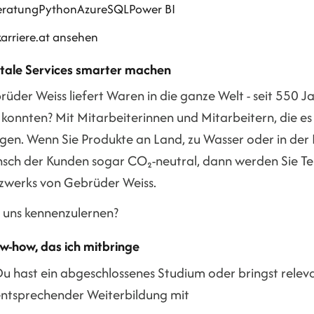
eratung
Python
Azure
SQL
Power BI
karriere.at ansehen
itale Services smarter machen
üder Weiss liefert Waren in die ganze Welt - seit 550 Ja
 konnten? Mit Mitarbeiterinnen und Mitarbeitern, die e
ngen. Wenn Sie Produkte an Land, zu Wasser oder in der
sch der Kunden sogar CO₂-neutral, dann werden Sie T
zwerks von Gebrüder Weiss.
t uns kennenzulernen?
w-how, das ich mitbringe
u hast ein abgeschlossenes Studium oder bringst relev
ntsprechender Weiterbildung mit