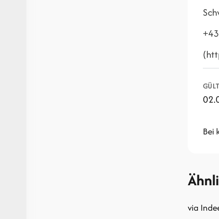
Sch
+43
(ht
GÜLT
02.
Bei 
Ähnl
via Inde