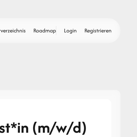
verzeichnis
Roadmap
Login
Registrieren
st*in (m/w/d)