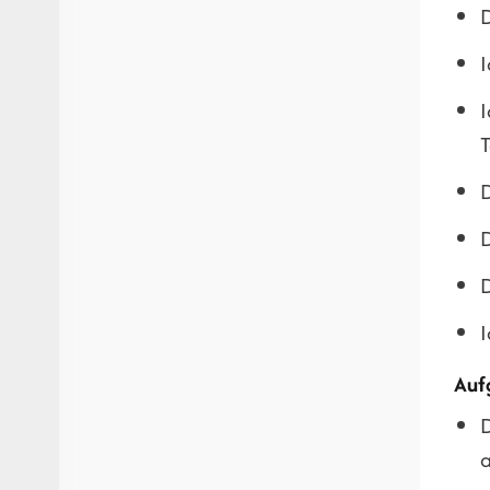
D
I
I
T
D
D
D
I
Auf
D
a