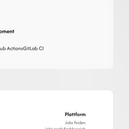
opment
ub Actions
GitLab CI
Plattform
Jobs finden
Jobs nach Fachbereich