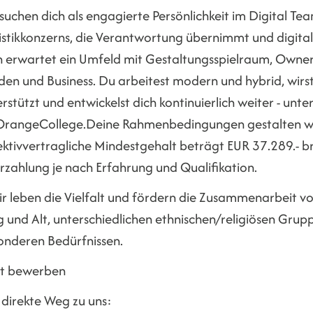
suchen dich als engagierte Persönlichkeit im Digital Tea
istikkonzerns, die Verantwortung übernimmt und digitale
h erwartet ein Umfeld mit Gestaltungsspielraum, Owne
en und Business. Du arbeitest modern und hybrid, wirst
rstützt und entwickelst dich kontinuierlich weiter - un
rangeCollege.Deine Rahmenbedingungen gestalten wir
ektivvertragliche Mindestgehalt beträgt EUR 37.289.- br
rzahlung je nach Erfahrung und Qualifikation.
ir leben die Vielfalt und fördern die Zusammenarbeit v
g und Alt, unterschiedlichen ethnischen/religiösen Gru
onderen Bedürfnissen.
zt bewerben
 direkte Weg zu uns: