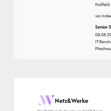
Hollfeld 
via Inde
Senior 
08.08.2
IT-Berat
Pliezhau
Netz&Werke
Die Plattform für Kreative im DACH-Raum.