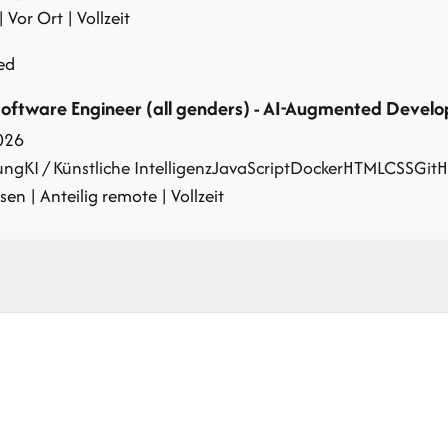
| Vor Ort | Vollzeit
ed
Software Engineer (all genders) - AI-Augmented Devel
026
ung
KI / Künstliche Intelligenz
JavaScript
Docker
HTML
CSS
GitH
sen | Anteilig remote | Vollzeit