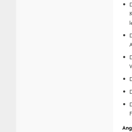
D
K
l
D
A
D
W
D
D
D
F
Ang