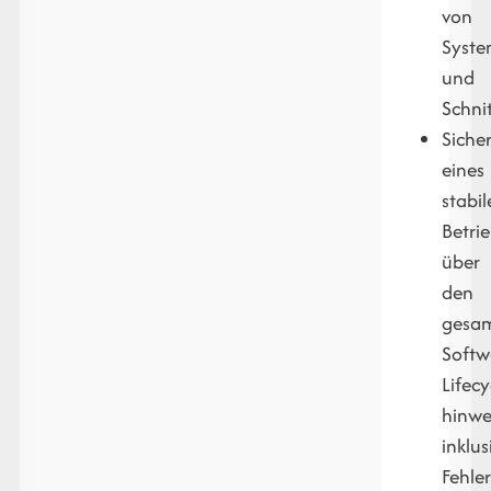
von
Syst
und
Schnit
Siche
eines
stabi
Betri
über
den
gesa
Softw
Lifecy
hinwe
inklus
Fehle