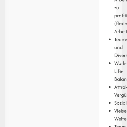
zu
profit
(flexi
Arbei
Teams
und
Divers
Work-
Life-
Balan
Attrak
Vergü
Sozia
Vielse
Weite
Team