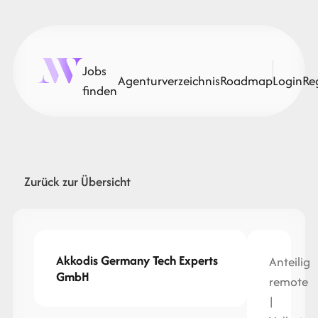
Jobs
Agenturverzeichnis
Roadmap
Login
Re
finden
Zurück zur Übersicht
Akkodis Germany Tech Experts
Anteilig
GmbH
remote
|