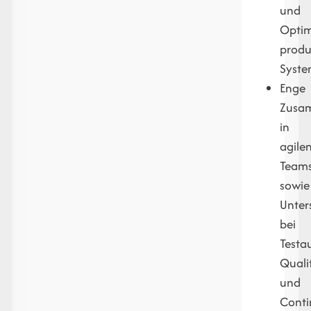
und
Optim
produ
Syst
Enge
Zusa
in
agile
Team
sowie
Unter
bei
Testa
Quali
und
Conti