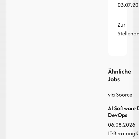
03.07.2
Zur
Stellena
Ähnliche
Jobs
via Soorce
AI Software E
DevOps
06.08.2026
IT-Beratung
K