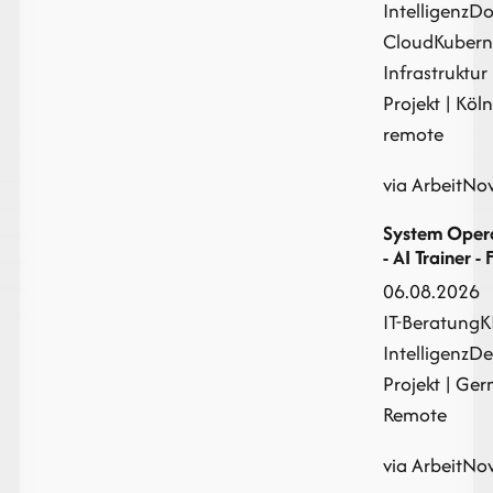
Intelligenz
Do
Cloud
Kubern
Infrastruktur
Projekt
| Köln
remote
via ArbeitNo
System Opera
- AI Trainer -
06.08.2026
IT-Beratung
K
Intelligenz
De
Projekt
| Ger
Remote
via ArbeitNo