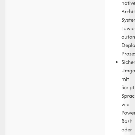
nativ
Archi
Syste
sowie
autom
Depl
Proze
Siche
Umga
mit
Script
Spra
wie
Power
Bash
oder