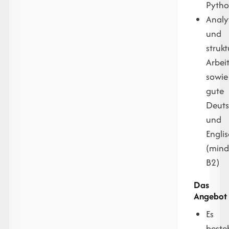
Pyth
Analy
und
strukt
Arbei
sowie
gute
Deuts
und
Engli
(mind
B2)
Das
Angebot
Es
beste