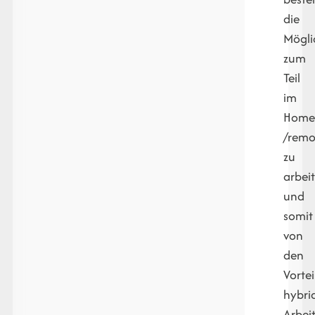
die
Mögli
zum
Teil
im
Homeo
/remo
zu
arbei
und
somit
von
den
Vortei
hybri
Arbei