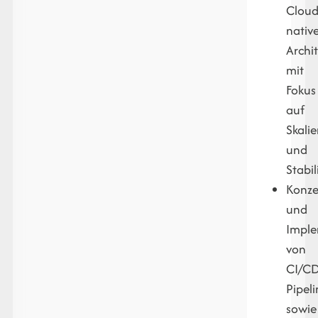
Cloud
nativ
Archi
mit
Fokus
auf
Skalie
und
Stabil
Konze
und
Imple
von
CI/CD
Pipeli
sowie