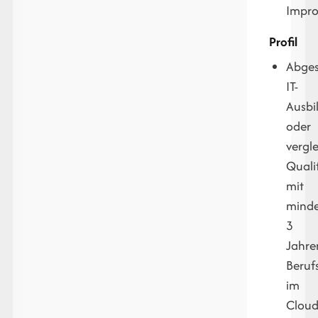
Impr
Profil
Abges
IT-
Ausbi
oder
vergl
Quali
mit
minde
3
Jahre
Beruf
im
Cloud