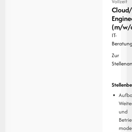
Vollzeit
Cloud
Engine
(m/w/
IT-
Beratun
Zur
Stellena
Stellenb
Aufba
Weite
und
Betri
mode