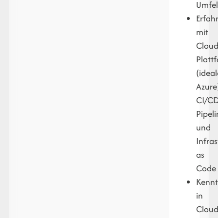
Umfe
Erfah
mit
Cloud
Platt
(idea
Azure
CI/CD
Pipeli
und
Infra
as
Code
Kennt
in
Cloud