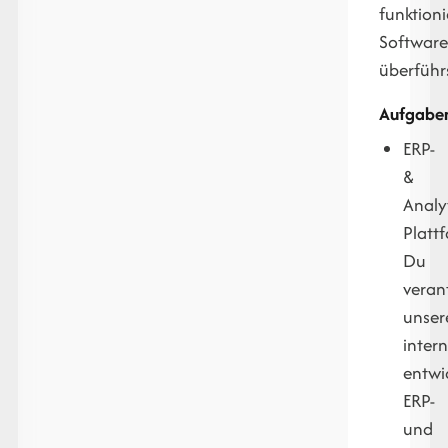
funktion
Softwar
überführs
Aufgabe
ERP-
&
Analyt
Platt
Du
veran
unser
inter
entwi
ERP-
und