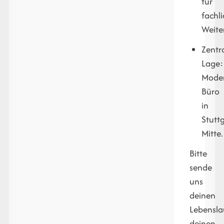
für
fachl
Weite
Zentr
Lage:
Mode
Büro
in
Stuttg
Mitte.
Bitte
sende
uns
deinen
Lebensla
deinen