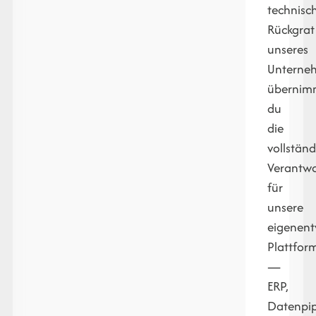
technisc
Rückgrat
unseres
Unterne
übernim
du
die
vollstän
Verantw
für
unsere
eigenent
Plattfor
—
ERP,
Datenpip