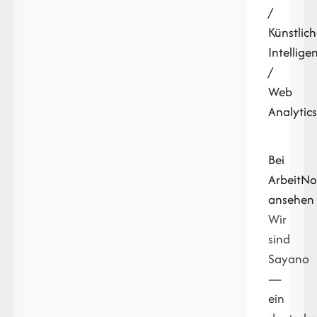
/
Künstlic
Intellige
/
Web
Analytic
Bei
ArbeitN
ansehen
Wir
sind
Sayano
—
ein