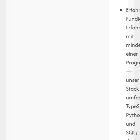
Erfah
Fundi
Erfah
mit
minde
einer
Progr
—
unser
Stack
umfas
TypeSc
Pyth
und
SQL;