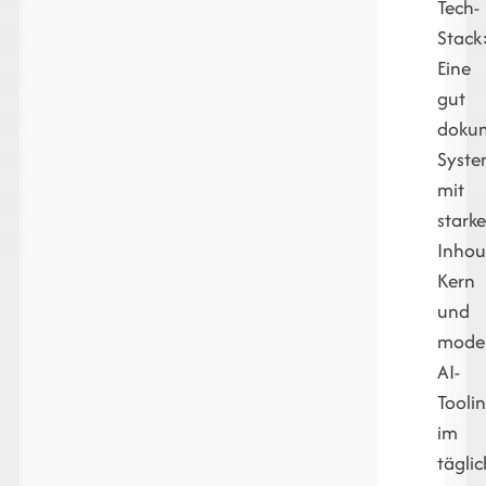
Tech-
Stack
Eine
gut
dokum
Syste
mit
stark
Inhou
Kern
und
mode
AI-
Tooli
im
tägli