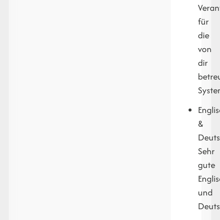
Veran
für
die
von
dir
betre
Syste
Engli
&
Deuts
Sehr
gute
Englis
und
Deuts