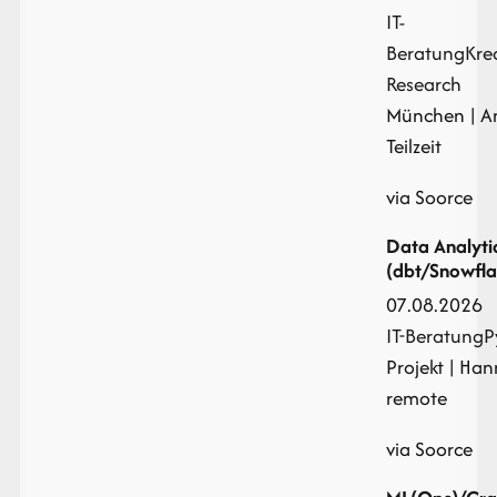
IT-
Beratung
Kre
Research
München | An
Teilzeit
via Soorce
Data Analyti
(dbt/Snowfla
07.08.2026
IT-Beratung
P
Projekt
| Hann
remote
via Soorce