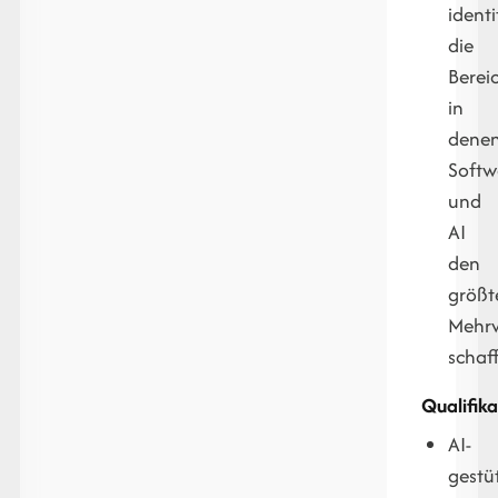
identi
die
Berei
in
dene
Softw
und
AI
den
größt
Mehr
schaf
Qualifika
AI-
gestü