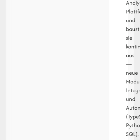
Analyt
Platt
und
baust
sie
kontin
aus
—
neue
Modul
Integ
und
Autom
(TypeS
Pytho
SQL).