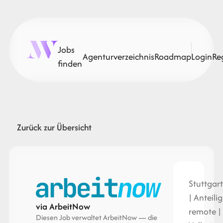
Jobs
Agenturverzeichnis
Roadmap
Login
Re
finden
Zurück zur Übersicht
Stuttgar
| Anteilig
via ArbeitNow
remote |
Diesen Job verwaltet ArbeitNow — die