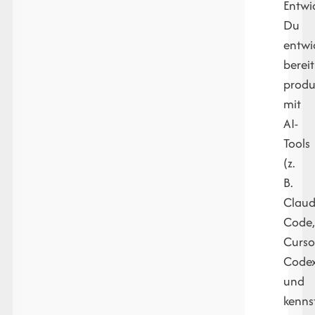
Entwi
Du
entwi
bereit
produ
mit
AI-
Tools
(z.
B.
Clau
Code
Curso
Code
und
kenns