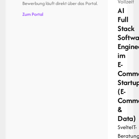
Vollzeit
Bewerbung läuft direkt über das Portal.
AI
Zum Portal
Full
Stack
Softwa
Engine
im
E-
Comme
Startu
(E-
Comme
&
Data)
Svelte
IT-
Beratun