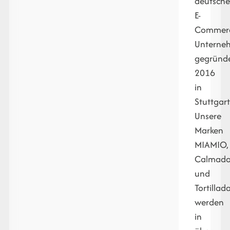
deutsche
E-
Commer
Unterne
gegründ
2016
in
Stuttgart
Unsere
Marken
MIAMIO,
Calmad
und
Tortillad
werden
in