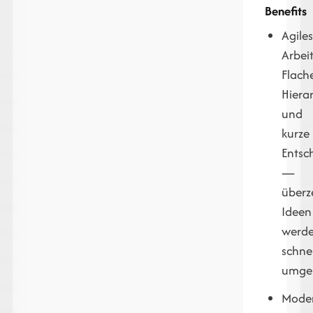
Benefits
Agile
Arbei
Flach
Hiera
und
kurze
Entsc
—
über
Ideen
werd
schnel
umges
Mode