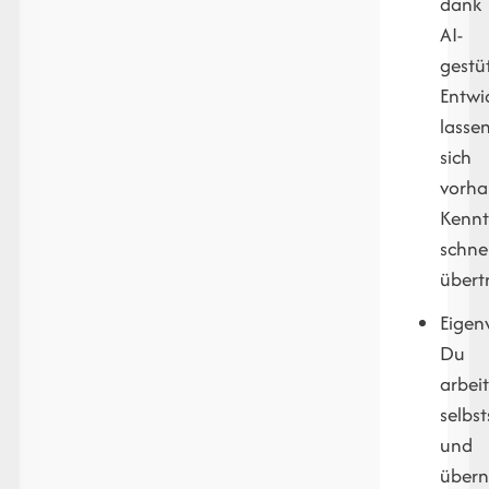
dank
AI-
gestü
Entwi
lasse
sich
vorh
Kennt
schnel
übert
Eigen
Du
arbeit
selbs
und
über