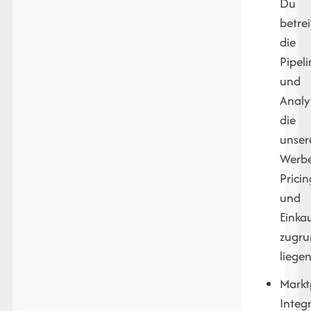
Du
betrei
die
Pipeli
und
Analy
die
unser
Werbe
Pricin
und
Einka
zugr
liegen
Markt
Integ