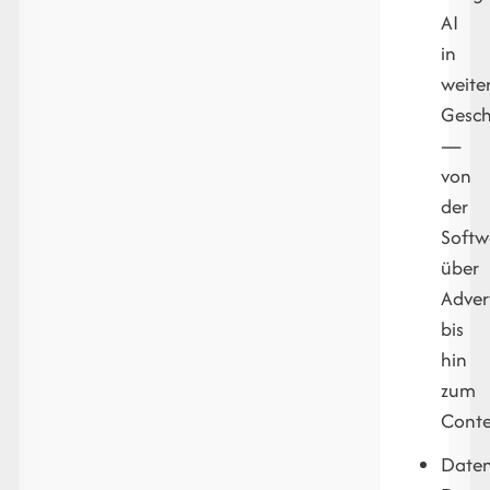
AI
in
weite
Gesch
—
von
der
Softw
über
Adver
bis
hin
zum
Conte
Daten