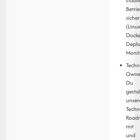
stabi
Betri
sicher
(Linux
Docke
Deplo
Monit
Techn
Owner
Du
gestal
unser
Techn
Road
mit
und