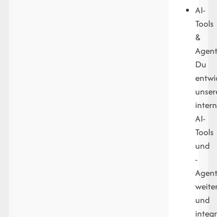
AI-
Tools
&
Agent
Du
entwi
unser
inter
AI-
Tools
und
-
Agen
weite
und
integr