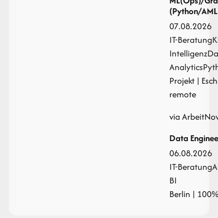
ML(Ops)/Gra
(Python/AML
07.08.2026
IT-Beratung
K
Intelligenz
Da
Analytics
Pyt
Projekt
| Esch
remote
via ArbeitNo
Data Enginee
06.08.2026
IT-Beratung
A
BI
Berlin | 100%