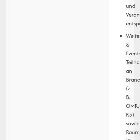
und
Veran
entspr
Weite
&
Event
Teiln
an
Branc
(z.
B.
OMR,
K5)
sowie
Raum