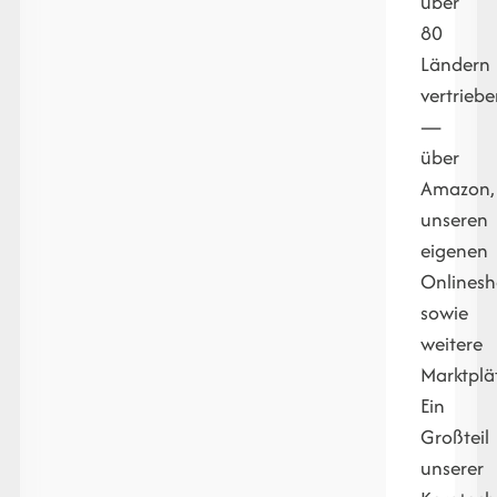
über
80
Ländern
vertrieb
—
über
Amazon,
unseren
eigenen
Onlines
sowie
weitere
Marktplä
Ein
Großteil
unserer