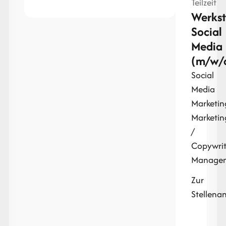
Teilzeit
Werkst
Social
Media
(m/w/
Social
Media
Marketin
Marketin
/
Copywrit
Manage
Zur
Stellena