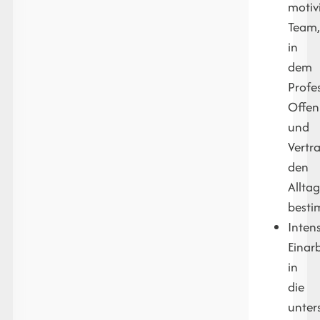
motiv
Team
in
dem
Profes
Offen
und
Vertr
den
Allta
besti
Inten
Einar
in
die
unter