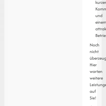
kurze
Komm
und
eine
attrak
Betri
Noch
nicht
überzeug
Hier
warten
weitere
Leistung
auf
Sie!