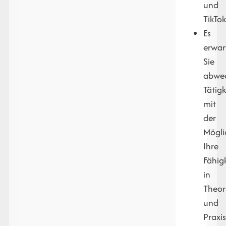
und
TikTok
Es
erwar
Sie
abwec
Tätigk
mit
der
Mögli
Ihre
Fähig
in
Theor
und
Praxi