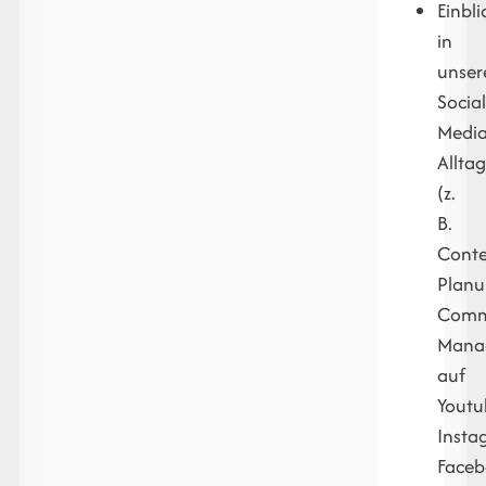
Einbli
in
unser
Socia
Media
Allta
(z.
B.
Conte
Planu
Comm
Mana
auf
Youtu
Insta
Face