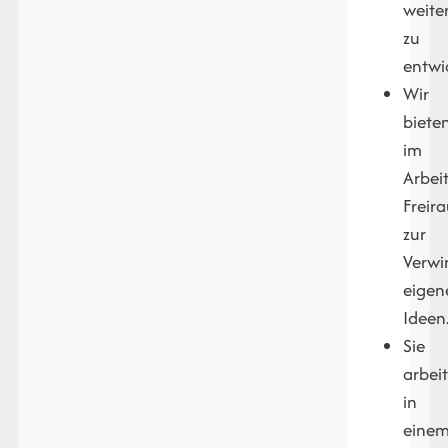
weite
zu
entwi
Wir
biete
im
Arbeit
Freir
zur
Verwi
eigen
Ideen
Sie
arbei
in
eine