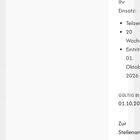
Ihr
Einsatz:
Teilzei
20
Woch
Eintri
01.
Oktob
2026
GÜLTIG BI
01.10.2
Zur
Stellena