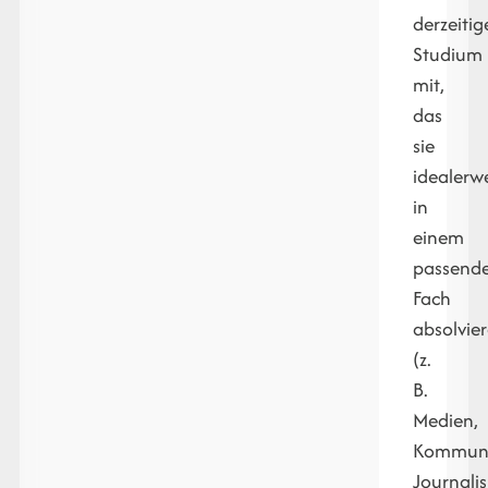
derzeitig
Studium
mit,
das
sie
idealerw
in
einem
passend
Fach
absolvie
(z.
B.
Medien,
Kommuni
Journali