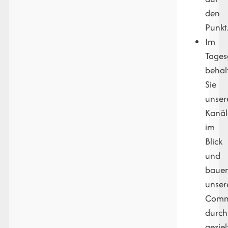
den
Punkt
Im
Tages
behal
Sie
unser
Kanäl
im
Blick
und
baue
unser
Comm
durch
geziel