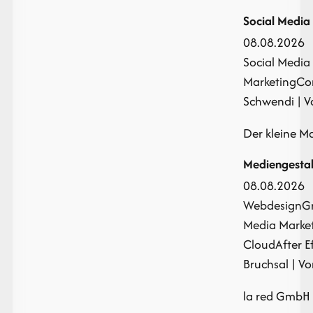
Social Medi
08.08.2026
Social Media
Marketing
Co
Schwendi | Vo
Der kleine 
Mediengestalt
08.08.2026
Webdesign
Gr
Media Marke
Cloud
After E
Bruchsal | Vor
la red GmbH