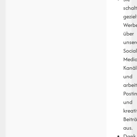
schal
geziel
Werb
über
unser
Socia
Media
Kanäl
und
arbei
Posti
und
kreat
Beitr
aus.
Dank