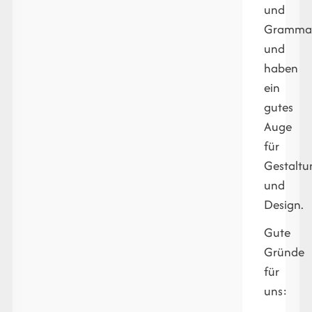
und
Grammat
und
haben
ein
gutes
Auge
für
Gestaltu
und
Design.
Gute
Gründe
für
uns: