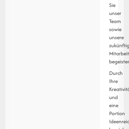
Sie
unser
Team
sowie
unsere
zukünfti
Mitarbei
begeister
Durch
Ihre
Kreativit
und
eine
Portion
Ideenrei