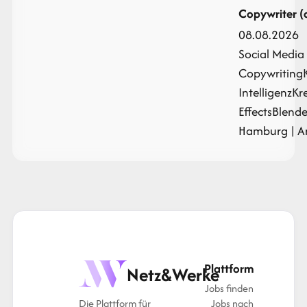
Copywriter 
08.08.2026
Social Media
Copywriting
Intelligenz
Kr
Effects
Blende
Hamburg | Ant
Plattform
Netz&Werke
Jobs finden
Die Plattform für
Jobs nach