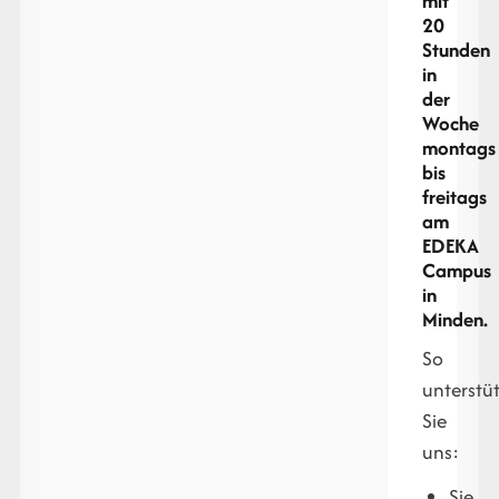
mit
20
Stunden
in
der
Woche
montags
bis
freitags
am
EDEKA
Campus
in
Minden.
So
unterstü
Sie
uns:
Sie