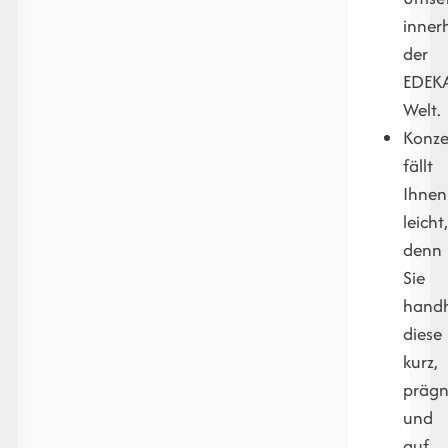
inner
der
EDEK
Welt.
Konze
fällt
Ihnen
leicht
denn
Sie
hand
diese
kurz,
präg
und
auf