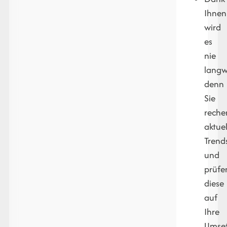
Ihnen
wird
es
nie
langwe
denn
Sie
reche
aktuel
Trend
und
prüfe
diese
auf
Ihre
Umset