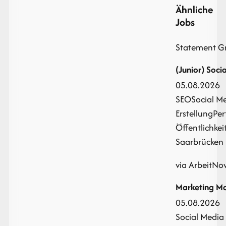
Ähnliche
Jobs
Statement 
(Junior) Soc
05.08.2026
SEO
Social M
Erstellung
Per
Öffentlichkei
Saarbrücken |
via ArbeitNo
Marketing M
05.08.2026
Social Media