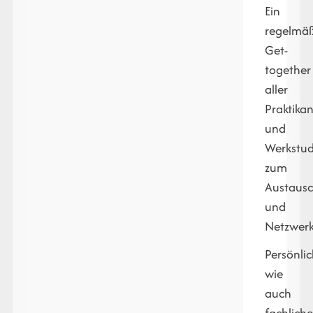
Ein
regelmäß
Get-
together
aller
Praktika
und
Werkstud
zum
Austaus
und
Netzwer
Persönli
wie
auch
fachlich