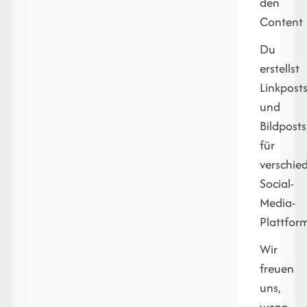
den
Content
Du
erstellst
Linkpost
und
Bildposts
für
verschie
Social-
Media-
Plattfor
Wir
freuen
uns,
wenn