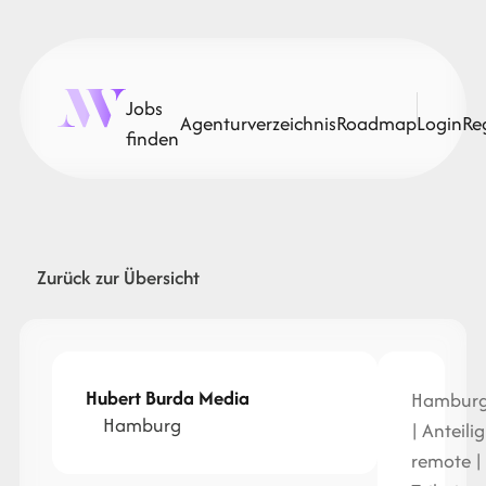
Jobs
Agenturverzeichnis
Roadmap
Login
Re
finden
Zurück zur Übersicht
Hubert Burda Media
Hambur
Hamburg
| Anteilig
remote |