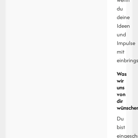
du
deine
Ideen
und
Impulse
mit
einbrings
Was
wir
uns
von
dir
wünschen
Du
bist
eingesch