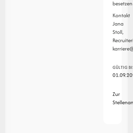
besetzen
Kontakt
Jana
Stoll,
Recruiter
karrier
GÜLTIG BI
01.09.2
Zur
Stellena