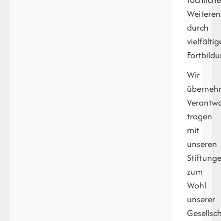
Weiteren
durch
vielfältig
Fortbild
Wir
überneh
Verantwo
tragen
mit
unseren
Stiftung
zum
Wohl
unserer
Gesellsc