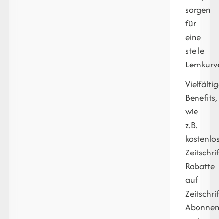
sorgen
für
eine
steile
Lernkurv
Vielfälti
Benefits,
wie
z.B.
kostenlo
Zeitschri
Rabatte
auf
Zeitschri
Abonnem