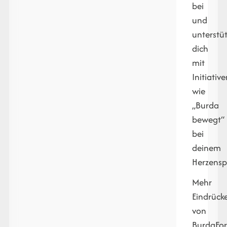
bei
und
unterstü
dich
mit
Initiativ
wie
„Burda
bewegt“
bei
deinem
Herzensp
Mehr
Eindrück
von
BurdaFo