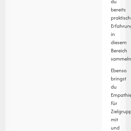
du
bereits
praktisc
Erfahru
in
diesem
Bereich
sammel
Ebenso
bringst
du
Empathi
für
Zielgrup
mit
und