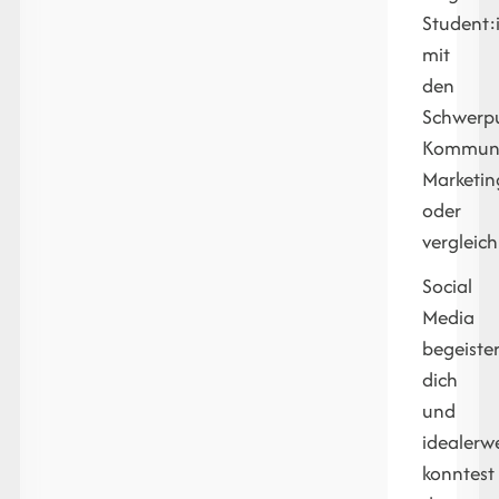
Student:
mit
den
Schwerp
Kommuni
Marketin
oder
vergleic
Social
Media
begeister
dich
und
idealerw
konntest