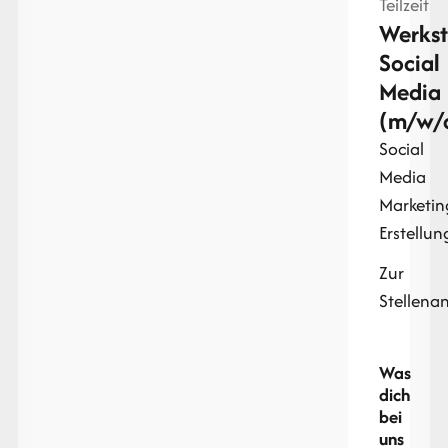
Teilzeit
Werkst
Social
Media
(m/w/
Social
Media
Marketin
Erstellun
Zur
Stellena
Was
dich
bei
uns