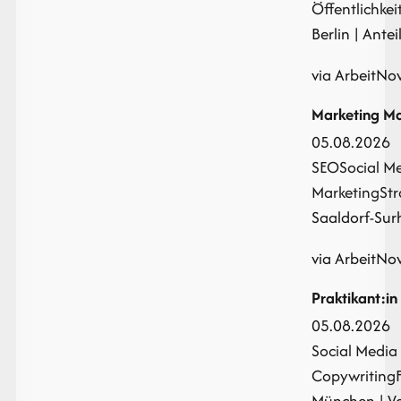
Öffentlichkei
Berlin | Antei
via ArbeitNo
Marketing M
05.08.2026
SEO
Social M
Marketing
St
Saaldorf-Surh
via ArbeitNo
Praktikant:in
05.08.2026
Social Media
Copywriting
München | Vo