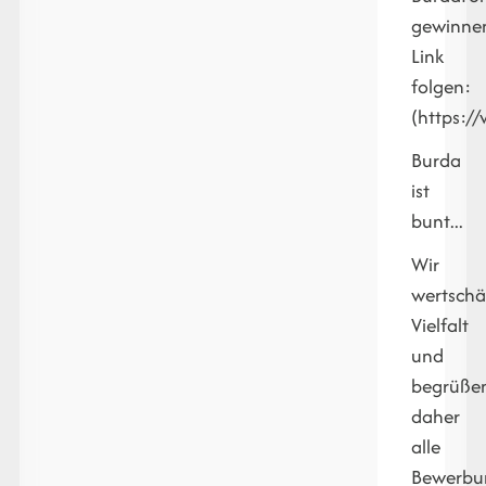
gewinne
Link
folgen:
(https:/
Burda
ist
bunt...
Wir
wertschä
Vielfalt
und
begrüße
daher
alle
Bewerbu