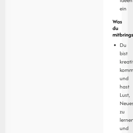
Ideen
ein
Was
du
mitbrings
Du
bist
kreati
kommu
und
hast
Lust,
Neue
zu
lerne
und