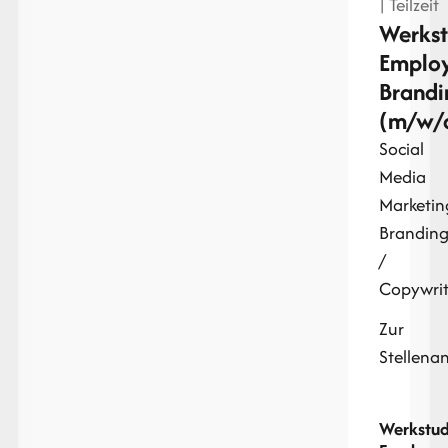
| Teilzeit
Werkst
Emplo
Brandi
(m/w/
Social
Media
Marketin
Brandin
/
Copywrit
Zur
Stellena
Werkstu