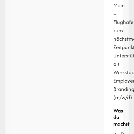
Main
–
Flughafe
zum
nächstm
Zeitpunk
Unterstü
als
Werkstu
Employe
Brandin
(m/w/d).
Was
du
machst