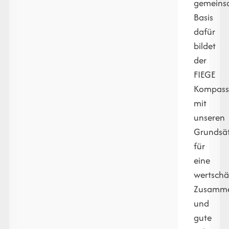
gemeins
Basis
dafür
bildet
der
FIEGE
Kompas
mit
unseren
Grundsä
für
eine
wertschä
Zusamme
und
gute