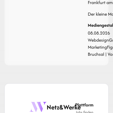
Frankfurt am 
Der kleine 
Mediengestalt
08.08.2026
Webdesign
Gr
Marketing
Fi
Bruchsal | Vor
Plattform
Netz&Werke
Jobs finden