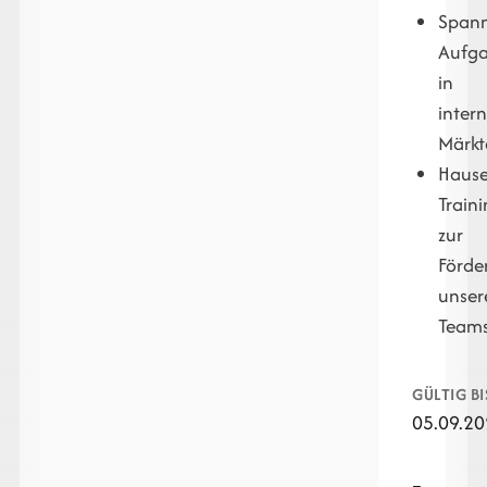
Span
Aufg
in
inter
Märkt
Hause
Train
zur
Förde
unser
Team
GÜLTIG BI
05.09.2