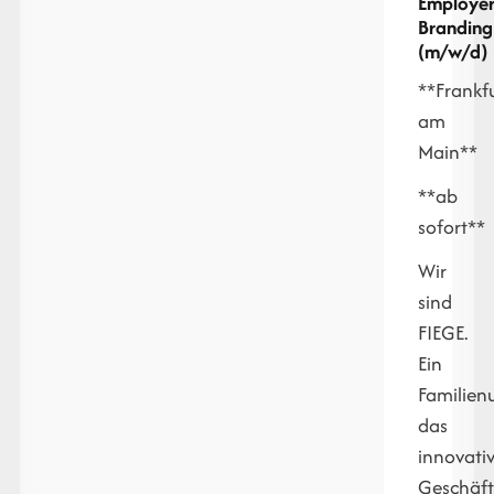
Employe
Branding
(m/w/d)
**Frankf
am
Main**
**ab
sofort**
Wir
sind
FIEGE.
Ein
Familien
das
innovati
Geschäft