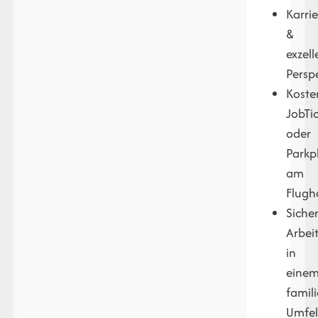
Karri
&
exzell
Persp
Koste
JobTi
oder
Parkp
am
Flugh
Siche
Arbei
in
eine
famil
Umfe