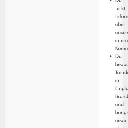
Du
teilst
Infor
über
unser
inter
Kommu
Du
beoba
Trend
im
Emplo
Brand
und
bring
neue