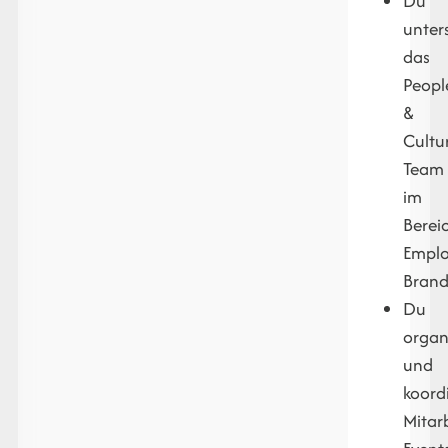
Du
unter
das
Peopl
&
Cultu
Team
im
Berei
Emplo
Brand
Du
organi
und
koordi
Mitarb