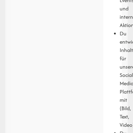
Event
und
inter
Aktio
Du
entwi
Inhal
für
unser
Socia
Medi
Platt
mit
(Bild,
Text,
Video