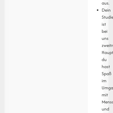
aus.
Dein
Studi
ist
bei
uns
zweit
Haupt
du
hast
Spaß
im
Umga
mit
Mens
und