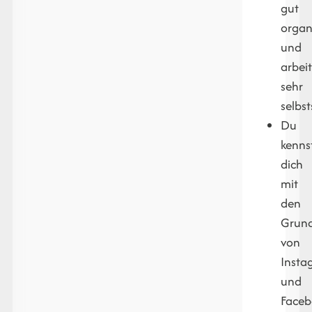
gut
organi
und
arbeit
sehr
selbst
Du
kenns
dich
mit
den
Grun
von
Insta
und
Face