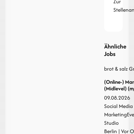
Zur
Stellena
Ähnliche
Jobs
brot & salz 
(Online-) Ma
(Midlevel) (
09.08.2026
Social Media
Marketing
Ev
Studio
Berlin | Vor Or