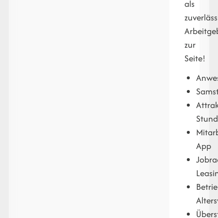
als
zuverläss
Arbeitge
zur
Seite!
Anwes
Samst
Attrak
Stund
Mitarb
App
Jobra
Leasi
Betrie
Alter
Übers