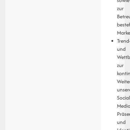
sowie
zur
Betre
beste
Marke
Trend
und
Wett
zur
konti
Weite
unser
Socia
Medi
Präse
und