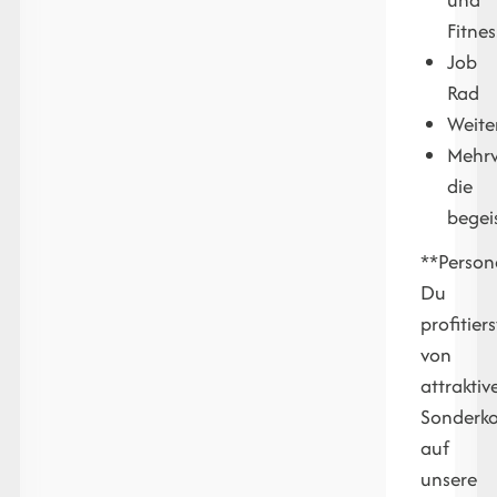
Fitne
Job
Rad
Weite
Mehr
die
begei
**Person
Du
profitiers
von
attraktiv
Sonderko
auf
unsere