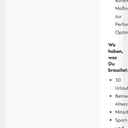
konkr
Maßn
zur
Perfo
Optim
Wir
haben,
was
Du
brauchst
30
Urlau
Betrie
Alter
Mitarb
Sport
und