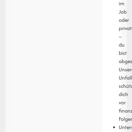
im
Job
oder
privat
–
du
bist
abges
Unser
Unfal
schüt
dich
vor
finanz
Folge
Unter