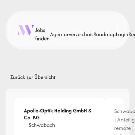
Jobs
Agenturverzeichnis
Roadmap
Login
Re
finden
Zurück zur Übersicht
Apollo-Optik Holding GmbH &
Schwaba
Co. KG
| Anteilig
Schwabach
remote |