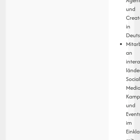
Agen
und
Creat
in
Deuts
Mitar
an
intera
lände
Socia
Medi
Kamp
und
Event
im
Einkl