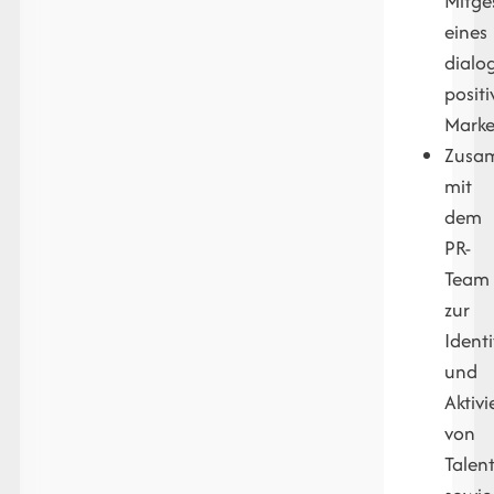
Mitge
eines
dialog
posit
Marke
Zusa
mit
dem
PR-
Team
zur
Identi
und
Aktiv
von
Talen