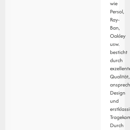
wie
Persol,
Ray-
Ban,
Oakley
usw.
besticht
durch
exzellent
Qualität,
ansprec
Design
und
erstklass
Tragekom
Durch