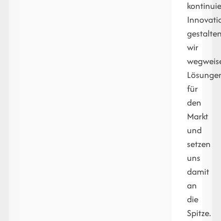
kontinuie
Innovati
gestalte
wir
wegweis
Lösunge
für
den
Markt
und
setzen
uns
damit
an
die
Spitze.