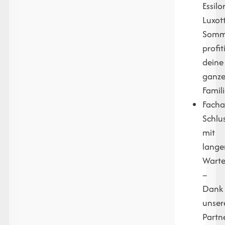
Essilo
Luxot
Somm
profit
deine
ganz
Famili
Facha
Schlu
mit
lange
Warte
–
Dank
unser
Partn