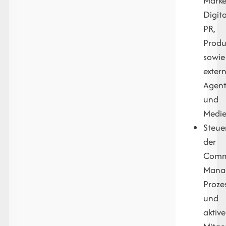
Marke
Digita
PR,
Prod
sowie
exter
Agen
und
Medie
Steue
der
Comm
Mana
Proze
und
aktive