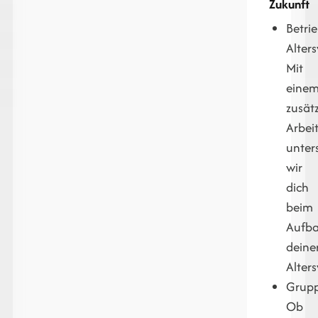
Zukunft
Betrie
Alter
Mit
eine
zusät
Arbei
unter
wir
dich
beim
Aufb
deine
Alter
Grupp
Ob