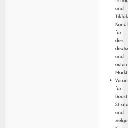
Insta
und
TikTok
Kanäl
für
den
deuts
und
öster
Markt
Veran
für
Boost
Strat
und
zielge