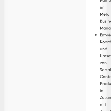
Kamp
im
Meta
Busin
Mana
Entwi
Koord
und
Umse
von
Social
Conte
Produ
in
Zusa
mit