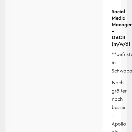
Social
Media
Manager
–
DACH
(m/w/d)
**befrist
in
Schwaba
Noch
größer,
noch
besser
–
Apollo
als