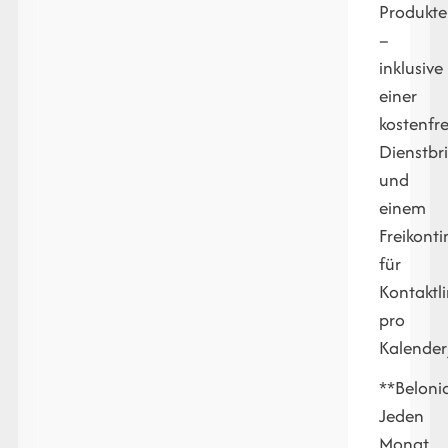
Produkte
–
inklusive
einer
kostenfr
Dienstbri
und
einem
Freikont
für
Kontaktl
pro
Kalender
**Beloni
Jeden
Monat