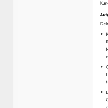
Kun
Auf
Dei
K
K
M
e
C
H
t
D
C
d