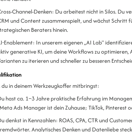
ross-Channel-Denken: Du arbeitest nicht in Silos. Du ver
RM und Content zusammenspielt, und wächst Schritt für 
trategischen Beraters hinein.
I-Enablement: In unserem eigenen „AI Lab" identifizier
ktiv generative KI, um deine Workflows zu optimieren, 
arianten zu iterieren und schneller zu besseren Entsc
ifikation
 du in deinem Werkzeugkoffer mitbringst:
u hast ca. 1–3 Jahre praktische Erfahrung im Manag
Meta Ads Manager ist dein Zuhause; TikTok, Pinterest ode
u denkst in Kennzahlen: ROAS, CPA, CTR und Customer L
remdwörter. Analytisches Denken und Datenliebe steck