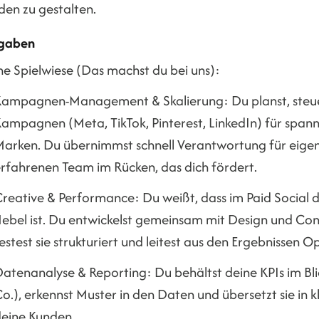
den zu gestalten.
gaben
ne Spielwiese (Das machst du bei uns):
ampagnen-Management & Skalierung: Du planst, steuers
ampagnen (Meta, TikTok, Pinterest, LinkedIn) für span
arken. Du übernimmst schnell Verantwortung für eige
rfahrenen Team im Rücken, das dich fördert.
reative & Performance: Du weißt, dass im Paid Social 
ebel ist. Du entwickelst gemeinsam mit Design und Con
estest sie strukturiert und leitest aus den Ergebnissen 
atenanalyse & Reporting: Du behältst deine KPIs im Bl
o.), erkennst Muster in den Daten und übersetzt sie i
eine Kunden.