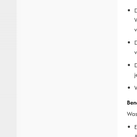
D
W
v
D
v
D
V
Ben
Was
E
A