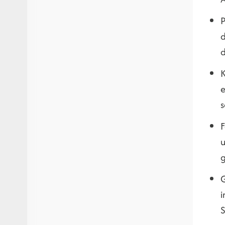
P
d
d
K
e
s
F
u
g
G
i
S