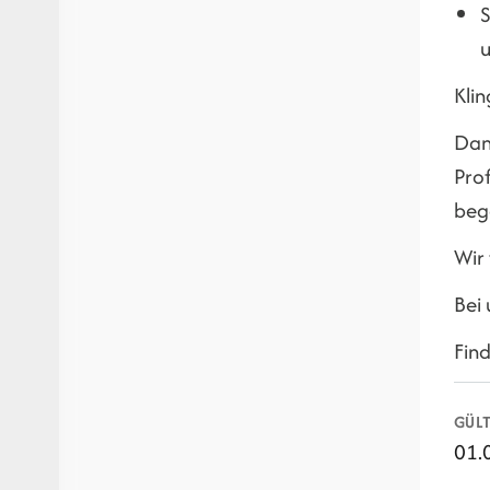
S
u
Klin
Dann
Prof
beg
Wir
Bei 
Fin
GÜLT
01.