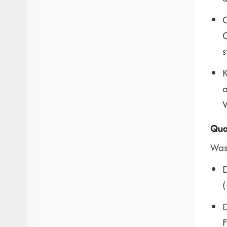
C
C
s
K
a
V
Qual
Was
D
(
D
F