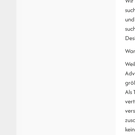
Wir 
suc
und 
suc
Des
War
Wei
Adv
größ
Als 
vert
vers
zusa
kei