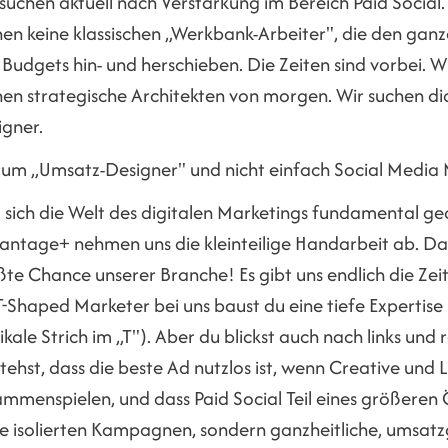
suchen aktuell nach Verstärkung im Bereich Paid Social.
hen keine klassischen „Werkbank-Arbeiter", die den ganz
Budgets hin- und herschieben. Die Zeiten sind vorbei. 
hen strategische Architekten von morgen. Wir suchen di
igner.
um „Umsatz-Designer" und nicht einfach Social Media
l sich die Welt des digitalen Marketings fundamental g
antage+ nehmen uns die kleinteilige Handarbeit ab. Das 
te Chance unserer Branche! Es gibt uns endlich die Zei
T-Shaped Marketer bei uns baust du eine tiefe Expertise
ikale Strich im „T"). Aber du blickst auch nach links und 
tehst, dass die beste Ad nutzlos ist, wenn Creative und
mmenspielen, und dass Paid Social Teil eines größeren Ö
ne isolierten Kampagnen, sondern ganzheitliche, umsatz