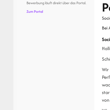
P
Bewerbung läuft direkt über das Portal.
Zum Portal
Soci
Bei
Soc
Hall
Schö
Wir 
Per
wach
sta
von