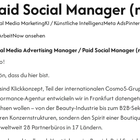
aid Social Manager 
al Media Marketing
KI / Künstliche Intelligenz
Meta Ads
Pinter
 ArbeitNow ansehen
ial Media Advertising Manager / Paid Social Manager 
o!
n, dass du hier bist.
sind Klickkonzept, Teil der internationalen Cosmo5-Grup
formance-Agentur entwickeln wir in Frankfurt datenget
sen wollen – von der Beauty-Industrie bis zum B2B-Sekto
rren Konzernstrukturen, sondern den Spirit einer Bouti
 weltweit 28 Partnerbüros in 17 Ländern.