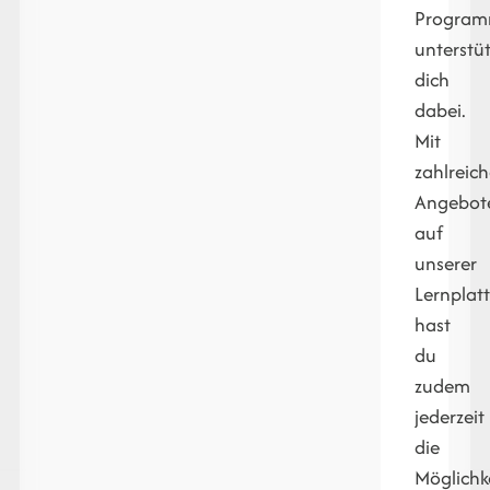
Progra
unterstü
dich
dabei.
Mit
zahlreic
Angebot
auf
unserer
Lernplat
hast
du
zudem
jederzeit
die
Möglichke