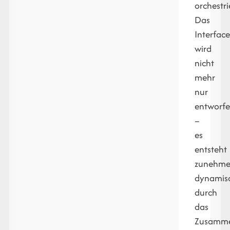
orchestri
Das
Interfac
wird
nicht
mehr
nur
entworf
–
es
entsteht
zunehm
dynamis
durch
das
Zusamme