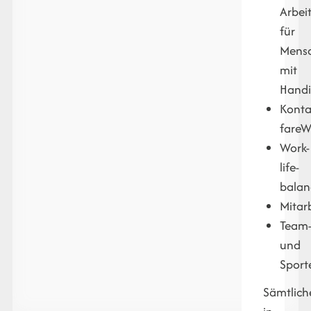
Arbei
für
Mens
mit
Hand
Kont
fareW
Work-
life-
balan
Mitar
Team
und
Sport
Sämtlich