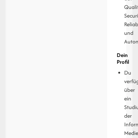
Quali
Securi
Reliab
und
Autom
Dein
Profil
Du
verfü
über
ein
Stud
der
Infor
Medie