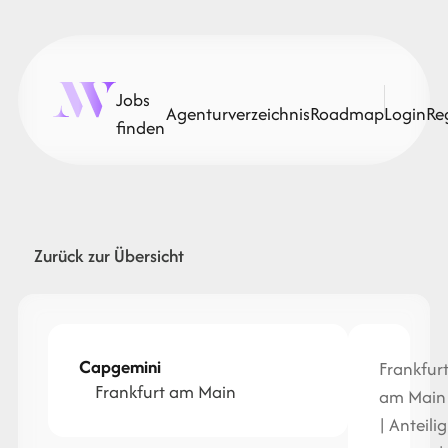
Jobs
Agenturverzeichnis
Roadmap
Login
Re
finden
Zurück zur Übersicht
Capgemini
Frankfur
Frankfurt am Main
am Main
| Anteilig