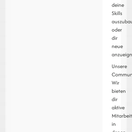
deine
Skills
auszuba
oder
dir
neue
anzueign
Unsere
Communi
Wir
bieten
dir
aktive
Mitarbei
in