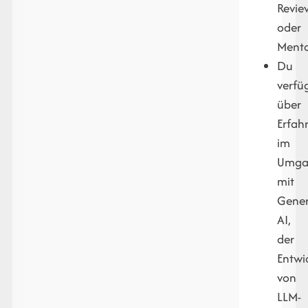
Revie
oder
Mento
Du
verfü
über
Erfah
im
Umga
mit
Gener
AI,
der
Entwi
von
LLM-