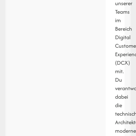
unserer
Teams
im
Bereich
Digital
Custome
Experien
(DCX)
mit.
Du
verantwo
dabei
die
technisc
Architekt
moderne