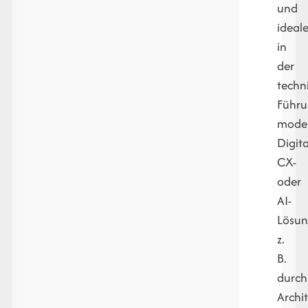
und
ideal
in
der
techn
Führ
mode
Digita
CX-
oder
AI-
Lösun
z.
B.
durch
Archit