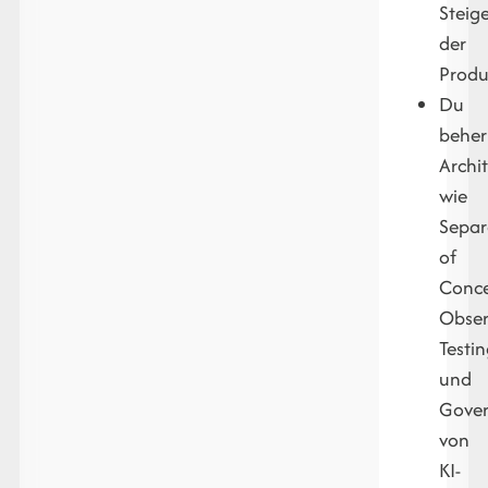
Steig
der
Produk
Du
beher
Archit
wie
Separ
of
Conce
Observ
Testi
und
Gove
von
KI-