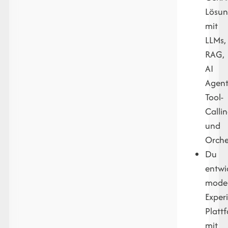
Lösu
mit
LLMs,
RAG,
AI
Agent
Tool-
Calli
und
Orche
Du
entwi
mode
Exper
Platt
mit