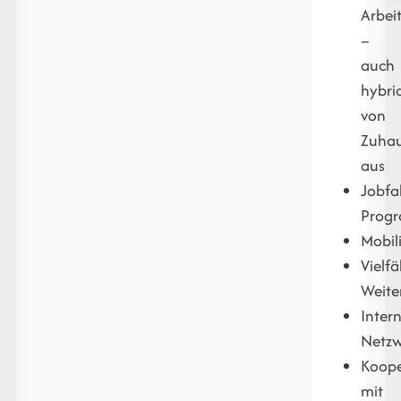
Arbei
–
auch
hybri
von
Zuha
aus
Jobfa
Prog
Mobil
Vielfä
Weite
Inter
Netzw
Koope
mit