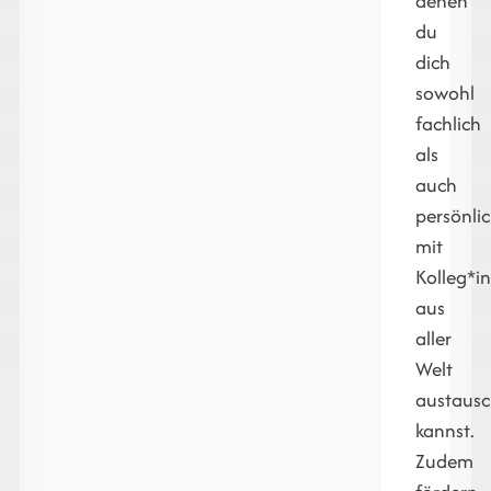
denen
du
dich
sowohl
fachlich
als
auch
persönli
mit
Kolleg*i
aus
aller
Welt
austaus
kannst.
Zudem