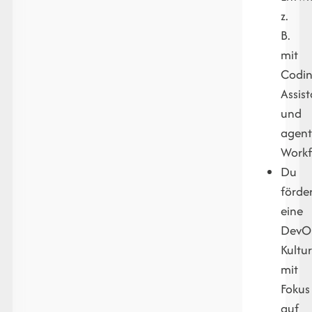
z.
B.
mit
Codi
Assis
und
agent
Workf
Du
förde
eine
DevO
Kultu
mit
Fokus
auf