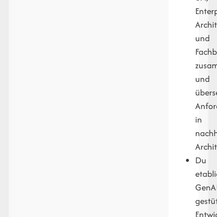
Enter
Archi
und
Fachb
zusa
und
übers
Anfo
in
nachh
Archi
Du
etabli
GenAI
gestü
Entwi