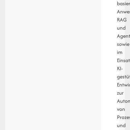
basie
Anwe
RAG
und
Agen
sowie
im
Einsat
KI-
gestü
Entwi
zur
Autom
von
Proze
und