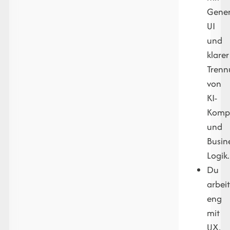
Gener
UI
und
klarer
Tren
von
KI-
Komp
und
Busin
Logik.
Du
arbeit
eng
mit
UX,