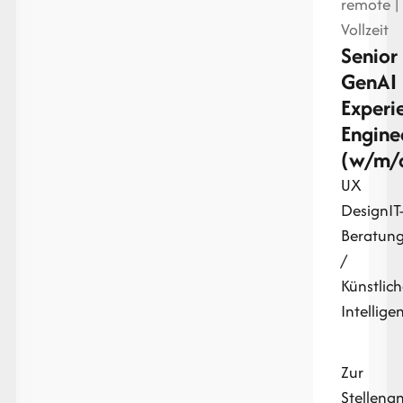
remote |
Vollzeit
Senior
GenAI
Experi
Engine
(w/m/
UX
Design
IT
Beratun
/
Künstlic
Intellige
Zur
Stellena