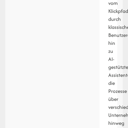
vom
Klickpfa
durch
klassisch
Benutzer
hin
zu
AI-
gestützt
Assistent
die
Prozesse
über
verschie
Unterne
hinweg