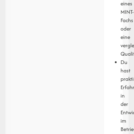
eines
MINT-
Fachs
oder
eine
vergl
Qualif
Du
hast
prakt
Erfah
in
der
Entwi
im
Betri