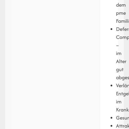
dem
pme
Famil
Defer
Comp
–
im
Alter
gut
abges
Verlä
Entge
im
Krankh
Gesun
Attrak