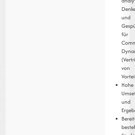
analy
Denk
und
Gesp
für
Comm
Dyna
(Vertr
von
Vortei
Hohe
Umset
und
Ergeb
Bereit
beste