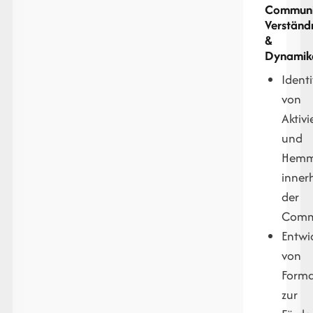
Communi
Verständ
&
Dynamik
Identi
von
Aktivi
und
Hemm
inner
der
Comm
Entwi
von
Form
zur