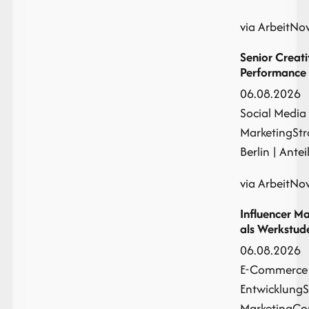
via ArbeitNo
Senior Creati
Performance 
06.08.2026
Social Media
Marketing
St
Berlin | Antei
via ArbeitNo
Influencer M
als Werkstud
06.08.2026
E-Commerce 
Entwicklung
S
Marketing
Co