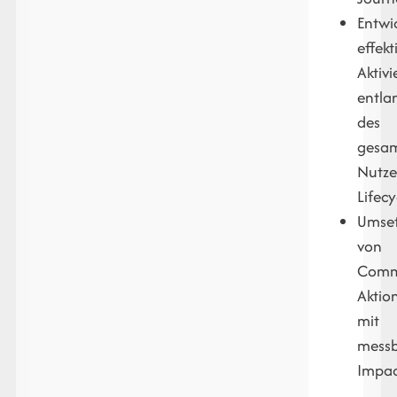
Entwi
effekt
Aktiv
entla
des
gesa
Nutze
Lifecy
Umse
von
Comm
Aktio
mit
mess
Impa