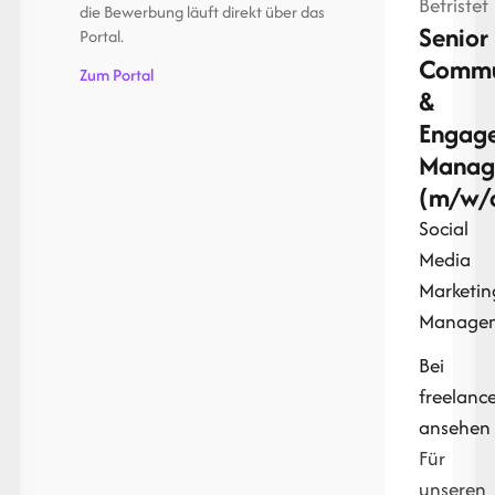
Befristet
die Bewerbung läuft direkt über das
Senior
Portal.
Commu
Zum Portal
&
Engag
Manag
(m/w/
Social
Media
Marketin
Manage
Bei
freelan
ansehen
Für
unseren