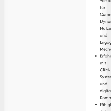
Verst
für
Comm
Dyna
Nutze
und
Enga
Mech
Erfah
mit
CRM-
Syst
und
digita
Kommu
Fähigk