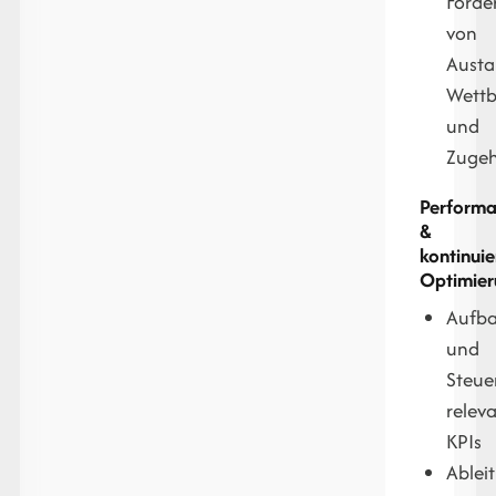
Förde
von
Austa
Wett
und
Zugeh
Perform
&
kontinuie
Optimie
Aufb
und
Steue
relev
KPIs
Ablei