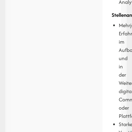
Analy
Stellena
Mehrj
Erfah
im
Aufb
und
in
der
Weite
digita
Comm
oder
Platt
Stark