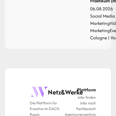
Praktikum (
06.08.2026
Social Media
Marketing
Vid
Marketing
Ev
Cologne | Vo
Plattform
Netz&Werke
Jobs finden
Die Plattform für
Jobs nach
Kreative im DACH-
Fachbereich
Raum.
Agenturverzeichnis