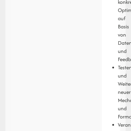
konkr
Opti
auf
Basis
von
Date
und
Feedb
Teste
und
Weite
neuer
Mech
und
Form
Veran