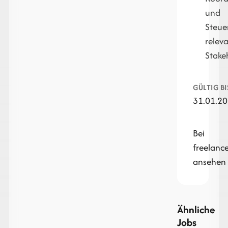
und
Steue
relev
Stake
GÜLTIG BI
31.01.2
Bei
freelan
ansehen
Ähnliche
Jobs