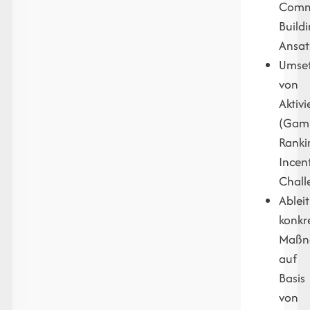
Comm
Buildi
Ansat
Umse
von
Aktiv
(Gami
Ranki
Incent
Chall
Ablei
konkr
Maßn
auf
Basis
von