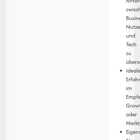
Anfo
zwisc
Busin
Nutze
und
Tech
zu
übers
Ideal
Erfah
im
Empfe
Grow
oder
Markt
Eigen