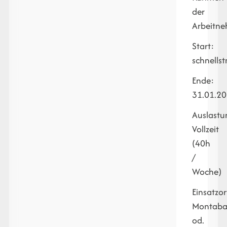
der
Arbeitne
Start:
schnells
Ende:
31.01.2
Auslastu
Vollzeit
(40h
/
Woche)
Einsatzor
Montaba
od.