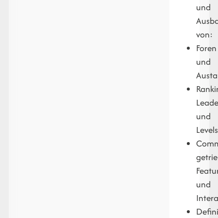
und
Ausb
von:
Foren
und
Austa
Ranki
Leade
und
Level
Comm
getri
Featu
und
Inter
Defin