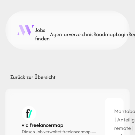
Jobs
Agenturverzeichnis
Roadmap
Login
Re
finden
Zurück zur Übersicht
Montaba
| Anteilig
via freelancermap
remote |
Diesen Job verwaltet freelancermap —