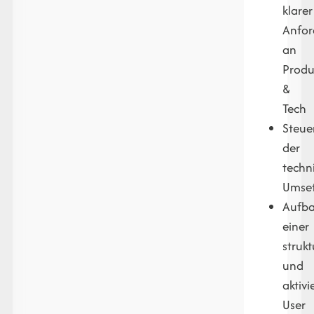
klarer
Anfo
an
Produ
&
Tech
Steue
der
techn
Umse
Aufb
einer
strukt
und
aktiv
User