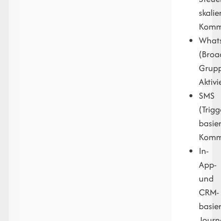
skalie
Kommu
What
(Broa
Grup
Aktiv
SMS
(Trigg
basie
Komm
In-
App-
und
CRM-
basie
Journ