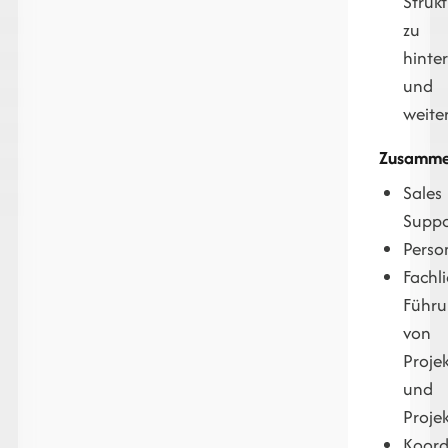
Struk
zu
hinte
und
weite
Zusamme
Sales
Suppo
Perso
Fachl
Führ
von
Proje
und
Proje
Koord