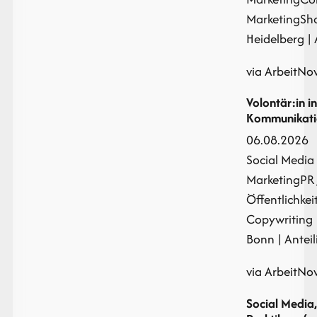
Marketing
Sh
Heidelberg | A
via ArbeitNo
Volontär:in i
Kommunikati
06.08.2026
Social Media
Marketing
PR 
Öffentlichkei
Copywriting
Bonn | Antei
via ArbeitNo
Social Media