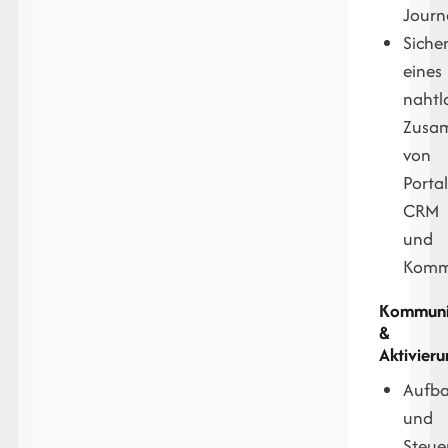
Journ
Siche
eines
nahtl
Zusa
von
Portal
CRM
und
Kommu
Kommuni
&
Aktivieru
Aufb
und
Steue