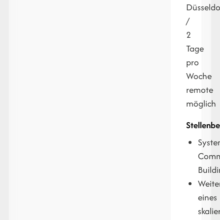
Düsseldo
/
2
Tage
pro
Woche
remote
möglich
Stellenb
Syste
Comm
Build
Weite
eines
skali