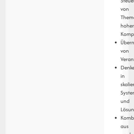
Steue
von
Them
hohe
Kompl
Über
von
Veran
Denk
in
skali
Syst
und
Lösu
Komb
aus