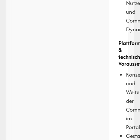
Nutze
und
Comm
Dyna
Plattfor
&
technisc
Vorausse
Konze
und
Weite
der
Comm
im
Porta
Gesta