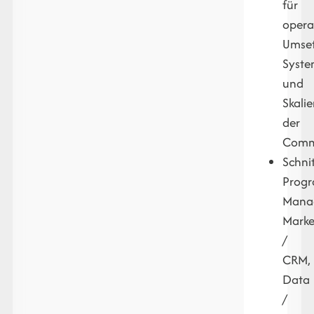
für
opera
Umset
Syste
und
Skali
der
Comm
Schnit
Prog
Mana
Marke
/
CRM,
Data
/