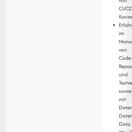
von
CI/CD
Konze
Erfah
im
Mana
von
Code
Repos
und
Testv
sowie
mit
Date
Daten
Data