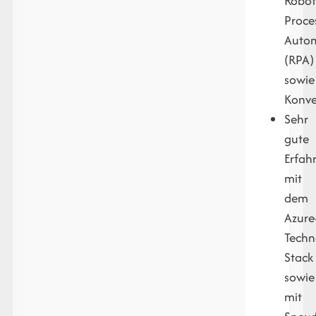
Robot
Proce
Auto
(RPA)
sowie
Konve
Sehr
gute
Erfah
mit
dem
Azure
Techn
Stack
sowie
mit