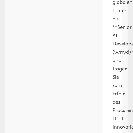
globalen
Teams
als
**Senior
AI
Develop
(w/m/d)
und
tragen
Sie
zum
Erfolg
des
Procure
Digital
Innovati