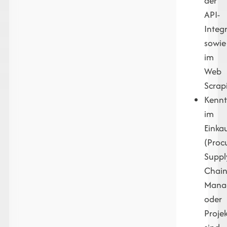
der
API-
Integ
sowie
im
Web
Scrap
Kennt
im
Einka
(Proc
Suppl
Chai
Mana
oder
Proj