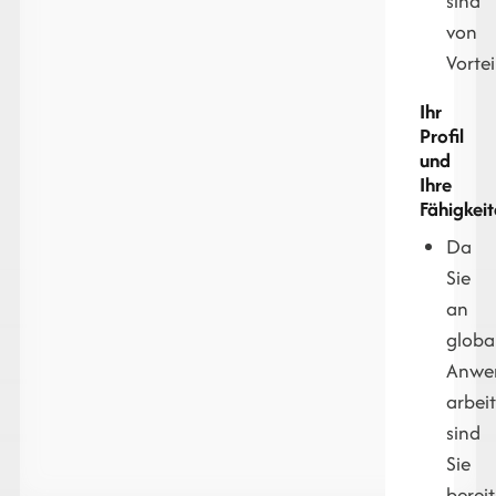
sind
von
Vortei
Ihr
Profil
und
Ihre
Fähigkeit
Da
Sie
an
globa
Anwen
arbei
sind
Sie
bereit