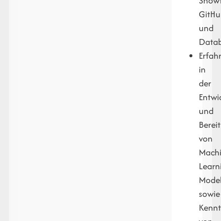
Snowf
GitH
und
Datab
Erfah
in
der
Entwi
und
Bereit
von
Machi
Learn
Model
sowie
Kennt