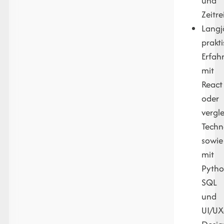
und
Zeitr
Langj
prakt
Erfah
mit
React
oder
vergl
Techn
sowie
mit
Pytho
SQL
und
UI/UX