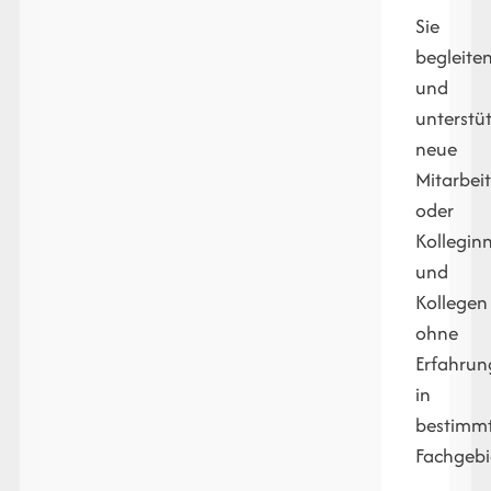
Sie
begleite
und
unterstü
neue
Mitarbei
oder
Kollegin
und
Kollegen
ohne
Erfahrun
in
bestimm
Fachgebi