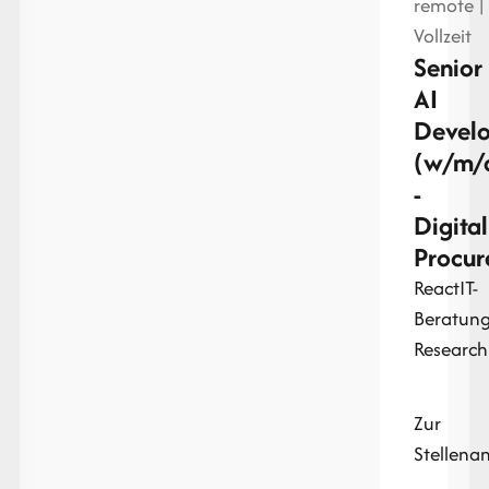
remote |
Vollzeit
Senior
AI
Devel
(w/m/
-
Digital
Procu
React
IT-
Beratun
Research
Zur
Stellena