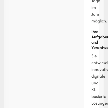
Tage
im
Jahr
möglich.
Ihre
Aufgabe
und
Verantwor
Sie
entwicke
innovati
digitale
und
KI-
basierte
Lösunge