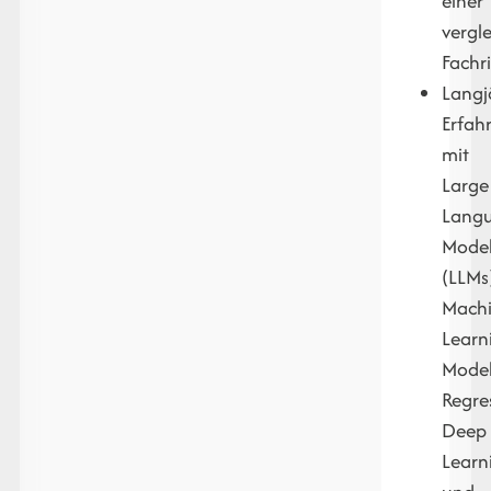
einer
vergl
Fachr
Langj
Erfah
mit
Large
Lang
Mode
(LLMs
Machi
Learn
Model
Regre
Deep
Learn