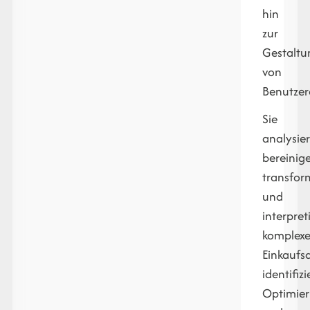
hin
zur
Gestaltu
von
Benutzer
Sie
analysie
bereinig
transfor
und
interpret
komplex
Einkaufs
identifiz
Optimier