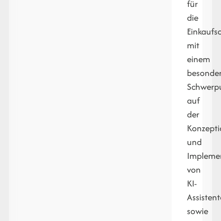
für
die
Einkaufs
mit
einem
besonde
Schwerp
auf
der
Konzepti
und
Impleme
von
KI-
Assisten
sowie