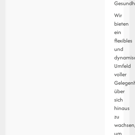
Gesundhe
Wir
bieten
ein
flexibles
und
dynamis
Umfeld
voller
Gelegenh
über
sich
hinaus
zu
wachsen
um