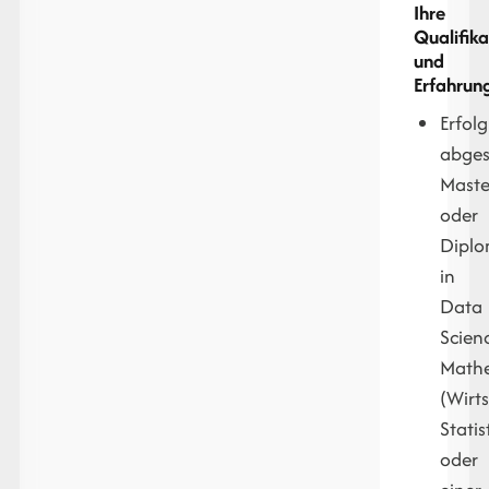
Ihre
Qualifik
und
Erfahrun
Erfolg
abges
Maste
oder
Dipl
in
Data
Scien
Mathe
(Wirts
Statis
oder