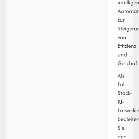
intellige
Automati
zur
Steigeru
von
Effizienz
und
Geschäft
Als
Full-
Stack-
KI-
Entwickle
begleite
Sie
den