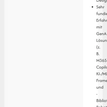
Desig
Sehr
fundi
Erfah
mit
GenAI
Lösu
(z.
B.
M365
Copilo
KI-/ML
Fram
und
-
Biblio