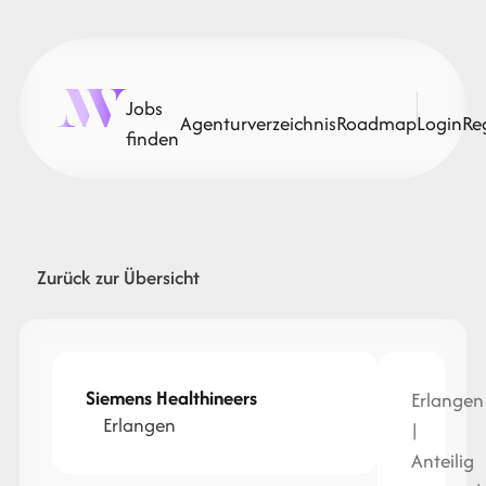
Jobs
Agenturverzeichnis
Roadmap
Login
Re
finden
Zurück zur Übersicht
Siemens Healthineers
Erlangen
Erlangen
|
Anteilig