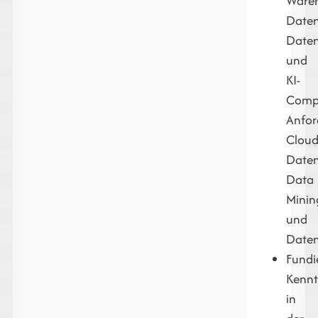
Wareh
Daten
Daten
und
KI-
Compl
Anfor
Cloud
Daten
Data
Minin
und
Daten
Fundi
Kennt
in