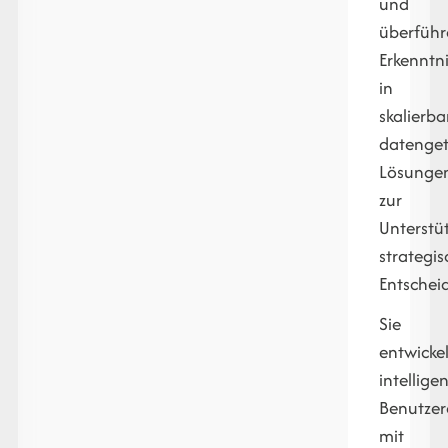
und
überführ
Erkenntn
in
skalierba
datenget
Lösunge
zur
Unterstü
strategis
Entschei
Sie
entwicke
intellige
Benutzer
mit