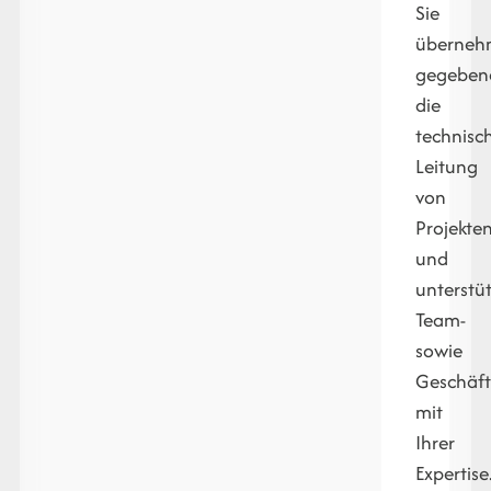
Sie
überneh
gegebene
die
technisc
Leitung
von
Projekte
und
unterstü
Team-
sowie
Geschäf
mit
Ihrer
Expertise