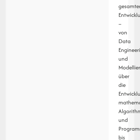
gesamte
Entwickl
–
von
Data
Engineer
und
Modellie
über
die
Entwickl
mathema
Algorit
und
Program
bis