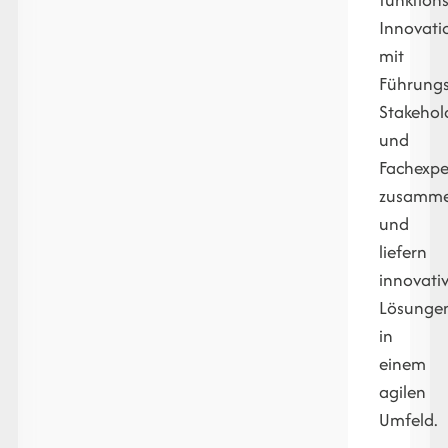
Innovat
mit
Führungs
Stakehol
und
Fachexpe
zusamm
und
liefern
innovati
Lösunge
in
einem
agilen
Umfeld.