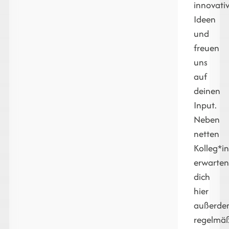
innovati
Ideen
und
freuen
uns
auf
deinen
Input.
Neben
netten
Kolleg*i
erwarte
dich
hier
außerd
regelmä