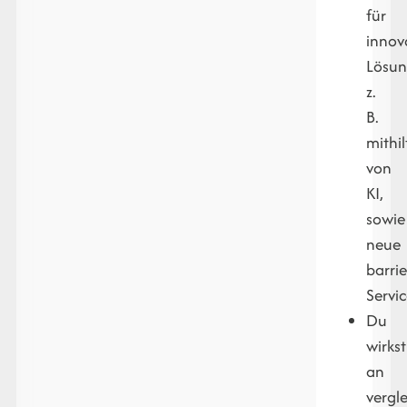
für
innov
Lösun
z.
B.
mithil
von
KI,
sowie
neue
barrie
Servi
Du
wirkst
an
vergl