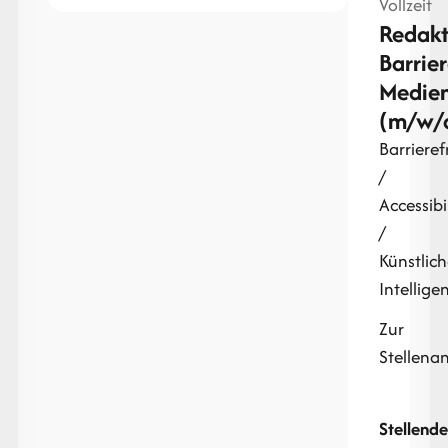
Vollzeit
Redakt
Barrier
Medie
(m/w/
Barrieref
/
Accessibi
/
Künstlic
Intellige
Zur
Stellena
Stellende