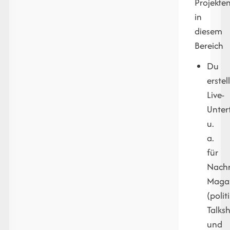
Projekte
in
diesem
Bereich
Du
erstel
Live-
Untert
u.
a.
für
Nachr
Magaz
(polit
Talks
und