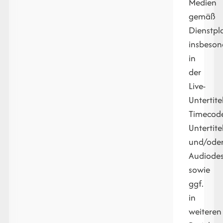
Medien
gemäß
Dienstpl
insbeson
in
der
Live-
Untertite
Timecod
Untertite
und/ode
Audiodes
sowie
ggf.
in
weiteren