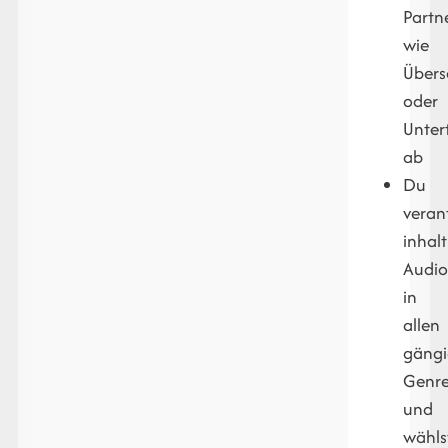
Partn
wie
Übers
oder
Unter
ab
Du
veran
inhalt
Audio
in
allen
gäng
Genr
und
wähls