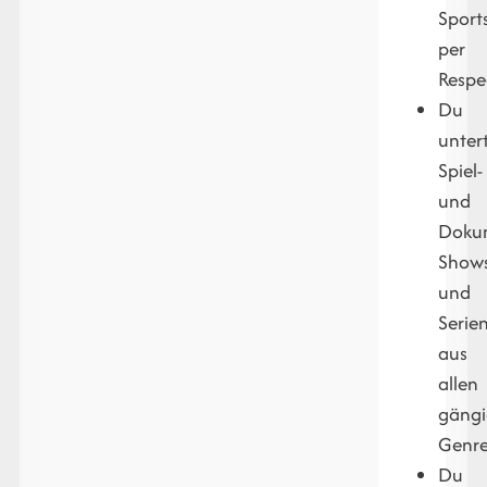
Spor
per
Respe
Du
untert
Spiel-
und
Dokum
Show
und
Serie
aus
allen
gäng
Genr
Du