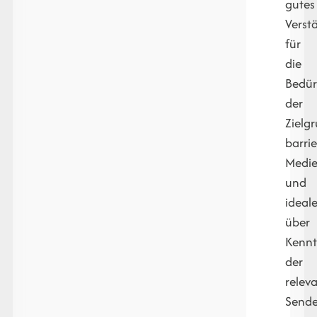
gutes
Verst
für
die
Bedür
der
Zielg
barrie
Medi
und
ideal
über
Kennt
der
relev
Sende