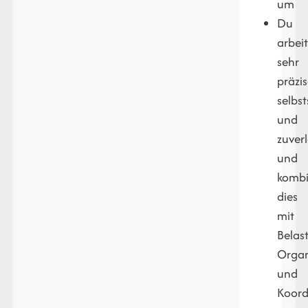
um
Du
arbeit
sehr
präzis
selbs
und
zuverl
und
kombi
dies
mit
Belast
Organ
und
Koord