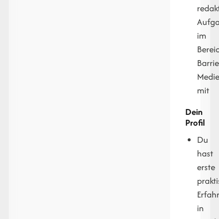
redak
Aufg
im
Berei
Barrie
Medi
mit
Dein
Profil
Du
hast
erste
prakt
Erfah
in