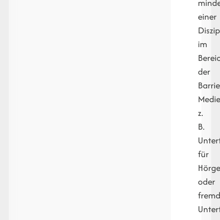
minde
einer
Diszip
im
Berei
der
Barrie
Medie
z.
B.
Unter
für
Hörge
oder
fremd
Untert