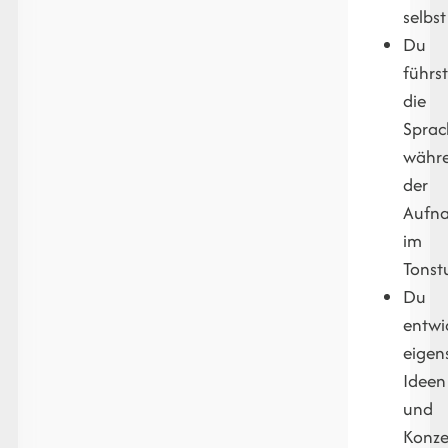
selbst
Du
führs
die
Sprac
währ
der
Aufn
im
Tonst
Du
entwi
eigen
Ideen
und
Konze