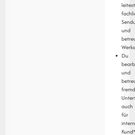
leites
fachl
Sendu
und
betre
Werks
Du
bearb
und
betre
fremd
Unter
auch
für
inter
Kund