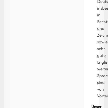
Deuts
insbe
in
Recht
und
Zeich
sowie
sehr
gute
Engli
weite
Spra
sind
von
Vortei
Unser