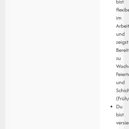
bist
flexib
im
Arbei
und
zeigst
Berei
zu
Woch
Feiert
und
Schic
(Früh
Du
bist
versie