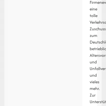
Firmenev
eine
tolle
Verkehrs
Zuschuss
zum
Deutschl
betriebli
Altersvo
und
Unfallve
und
vieles
mehr.
Zur
Unterstü