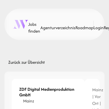
Jobs
Agenturverzeichnis
Roadmap
Login
Re
finden
Zurück zur Übersicht
ZDF Digital Medienproduktion
Mainz
GmbH
| Vor
Mainz
Ort |