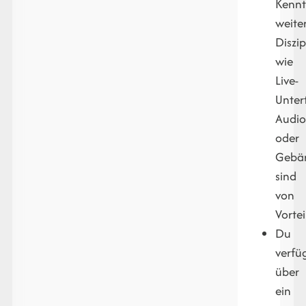
Kennt
weite
Diszip
wie
Live-
Untert
Audio
oder
Gebä
sind
von
Vortei
Du
verfü
über
ein