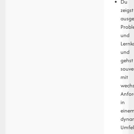
Du
zeigst
ausge
Probl
und
Lernk
und
gehst
souve
mit
wech
Anfo
in
eine
dyna
Umfe