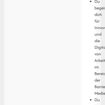
Du
begei
dich
für
Innov
und
die
Digita
von
Arbei
im
Berei
der
Barrie
Medi
Du