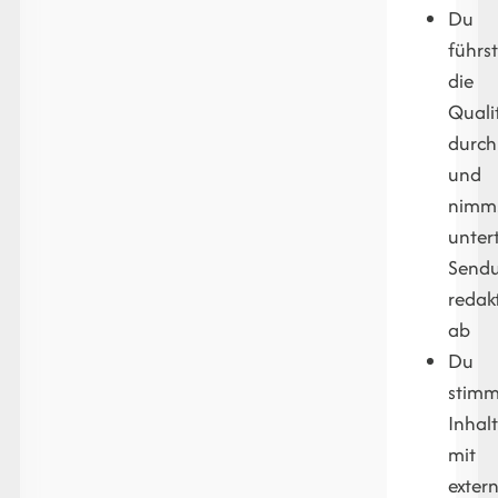
Du
führs
die
Quali
durch
und
nimm
untert
Send
redakt
ab
Du
stimm
Inhal
mit
exter