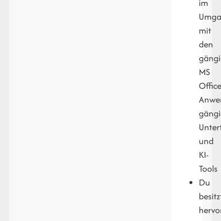
im
Umga
mit
den
gäng
MS
Office
Anwe
gängi
Unter
und
KI-
Tools
Du
besitz
hervo