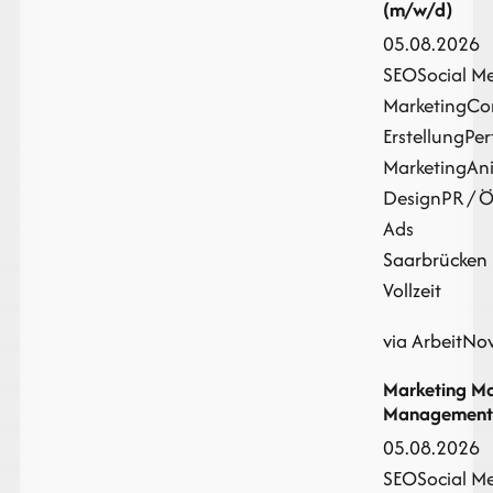
(m/w/d)
05.08.2026
SEO
Social M
Marketing
Co
Erstellung
Pe
Marketing
An
Design
PR / Ö
Ads
Saarbrücken |
Vollzeit
via ArbeitNo
Marketing Ma
Management
05.08.2026
SEO
Social M