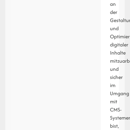
an
der
Gestaltu
und
Optimie
digitaler
Inhalte
mitzuarb
und
sicher
im
Umgang
mit
CMS-
Systeme
bist,