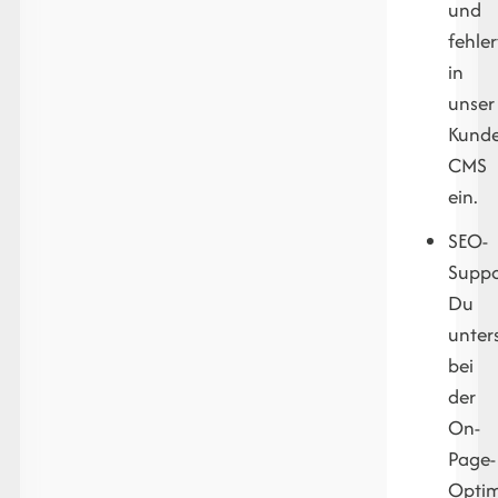
und
fehler
in
unser
Kund
CMS
ein.
SEO-
Suppo
Du
unter
bei
der
On-
Page-
Optim