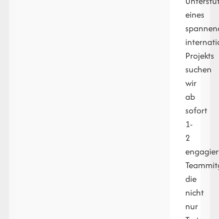
Unterstü
eines
spannen
internat
Projekts
suchen
wir
ab
sofort
1-
2
engagier
Teammitg
die
nicht
nur