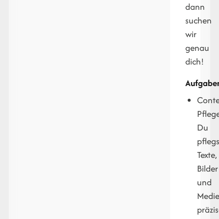
dann
suchen
wir
genau
dich!
Aufgabe
Conte
Pfleg
Du
pflegs
Texte,
Bilder
und
Medi
präzi