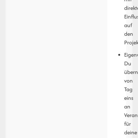
direk
Einflu
auf
den
Projek
Eigen
Du
über
von
Tag
eins
an
Veran
für
deine