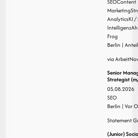
SEO
Content
Marketing
St
Analytics
KI /
Intelligenz
Ah
Frog
Berlin | Antei
via ArbeitNo
Senior Mana
Strategist (m
05.08.2026
SEO
Berlin | Vor Or
Statement 
(Junior) Soc