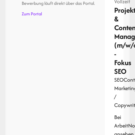
Vollzeit
Bewerbung läuft direkt über das Portal.
Projekt
Zum Portal
&
Conten
Manag
(m/w/
-
Fokus
SEO
SEO
Cont
Marketin
/
Copywrit
Bei
ArbeitN
ansehen