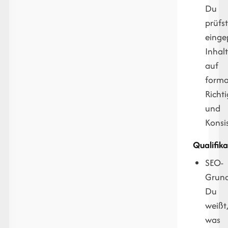
Du
prüfs
einge
Inhal
auf
forma
Richti
und
Konsi
Qualifika
SEO-
Grund
Du
weißt
was