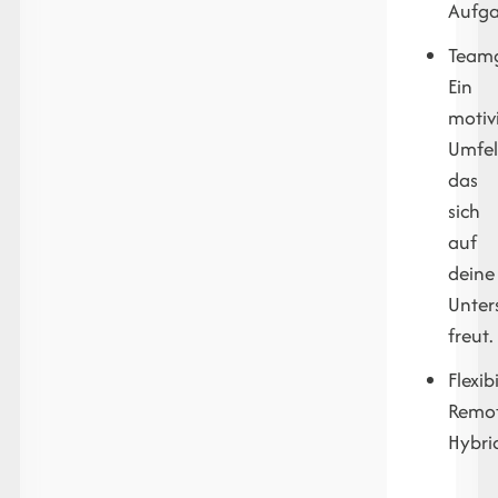
Aufga
Teamg
Ein
motiv
Umfel
das
sich
auf
deine
Unter
freut.
Flexibi
Remot
Hybri