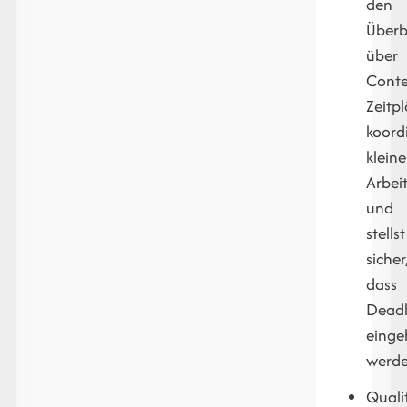
den
Überb
über
Conte
Zeitp
koordi
kleine
Arbei
und
stellst
sicher
dass
Deadl
einge
werde
Quali