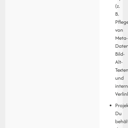
(z.
B.
Pfleg
von
Meta-
Daten
Bild-
Alt-
Texte
und
inter
Verli
Proje
Du
behäl