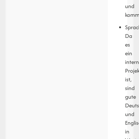
und
kommu
Sprac
Da
es
ein
inter
Projek
ist,
sind
gute
Deuts
und
Engli
in