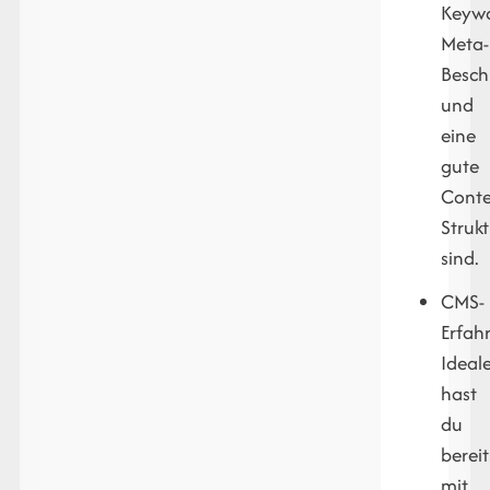
Keywo
Meta-
Besch
und
eine
gute
Conte
Struk
sind.
CMS-
Erfah
Ideal
hast
du
bereit
mit