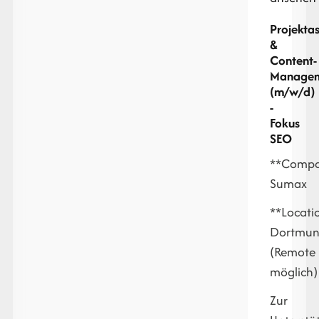
Projektas
&
Content-
Manage
(m/w/d)
-
Fokus
SEO
**Compa
Sumax
**Locati
Dortmu
(Remote
möglich)
Zur