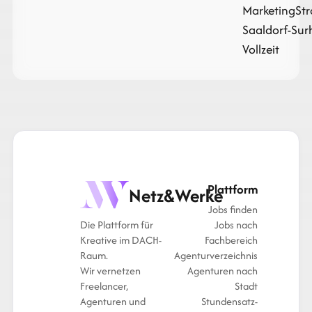
Marketing
St
Saaldorf-Surh
Vollzeit
Plattform
Netz&Werke
Jobs finden
Die Plattform für
Jobs nach
Kreative im DACH-
Fachbereich
Raum.
Agenturverzeichnis
Wir vernetzen
Agenturen nach
Freelancer,
Stadt
Agenturen und
Stundensatz-