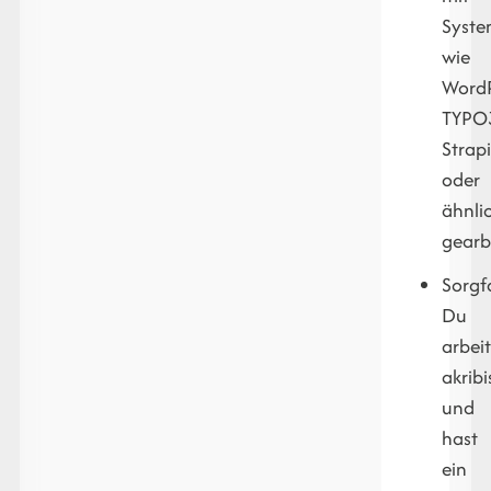
Syst
wie
WordP
TYPO
Strap
oder
ähnli
gearb
Sorgfa
Du
arbeit
akribi
und
hast
ein