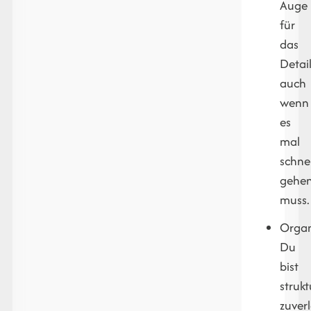
Auge
für
das
Detail
auch
wenn
es
mal
schnel
gehe
muss.
Organ
Du
bist
strukt
zuverl