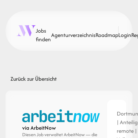
Jobs
Agenturverzeichnis
Roadmap
Login
Re
finden
Zurück zur Übersicht
Dortmu
| Anteilig
via ArbeitNow
remote |
Diesen Job verwaltet ArbeitNow — die