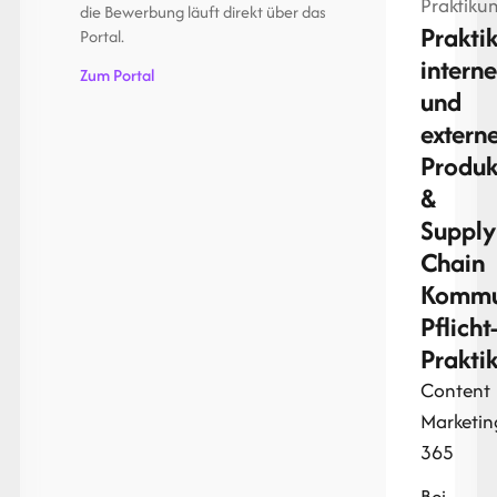
Praktiku
die Bewerbung läuft direkt über das
Prakti
Portal.
intern
Zum Portal
und
extern
Produk
&
Supply
Chain
Kommu
Pflicht
Prakti
Content
Marketin
365
Bei