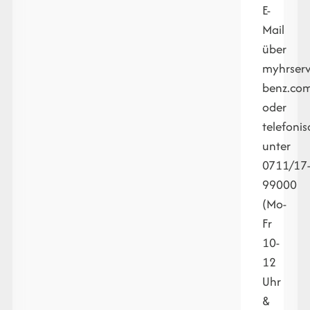
E-
Mail
über
myhrser
benz.co
oder
telefonis
unter
0711/17
99000
(Mo-
Fr
10-
12
Uhr
&