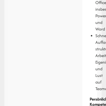
Office
insbe
Power
und
Word
Schne
Auffa
strukt
Arbei
Eigeni
und
Lust
auf
Teama
Persönlic
Kompete