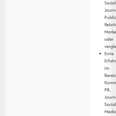
Sozia
Journ
Publi
Relati
Marke
oder
vergl
Erste
Erfah
im
Berei
Kommu
PR,
Journ
Socia
Media