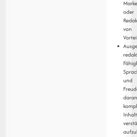
Marke
oder
Redak
von
Vortei
Ausge
redak
Fähig
Sprac
und
Freud
daran
kompl
Inhal
verst
aufzu