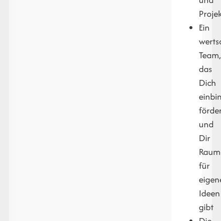
Proje
Ein
werts
Team
das
Dich
einbi
förde
und
Dir
Raum
für
eigen
Ideen
gibt
Die