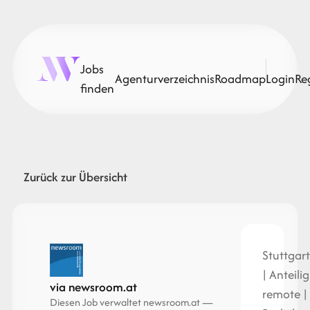
Jobs
Agenturverzeichnis
Roadmap
Login
Re
finden
Zurück zur Übersicht
Stuttgar
| Anteilig
via newsroom.at
remote |
Diesen Job verwaltet newsroom.at —