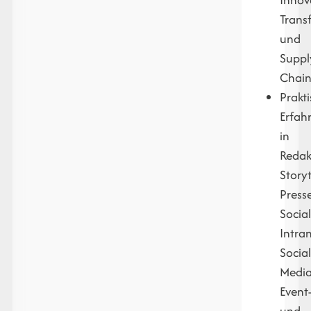
Trans
und
Suppl
Chai
Prakt
Erfah
in
Redak
Storyt
Presse
Socia
Intran
Socia
Media
Event
und