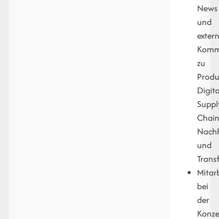
News
und
exter
Kommu
zu
Produ
Digita
Suppl
Chain
Nachh
und
Trans
Mitar
bei
der
Konze