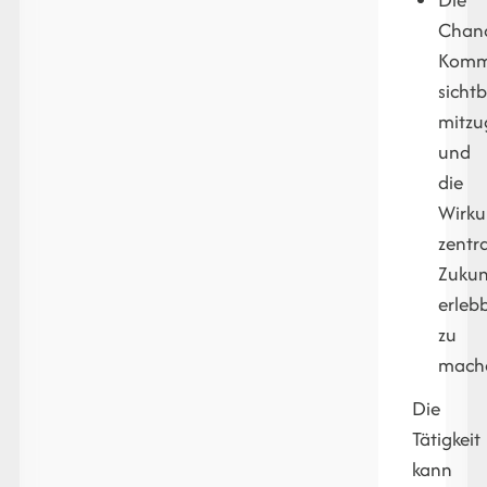
Chan
Komm
sicht
mitzu
und
die
Wirk
zentra
Zukun
erleb
zu
mach
Die
Tätigkeit
kann