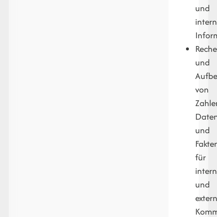
und
inter
Infor
Reche
und
Aufbe
von
Zahle
Date
und
Fakte
für
inter
und
exter
Kommu