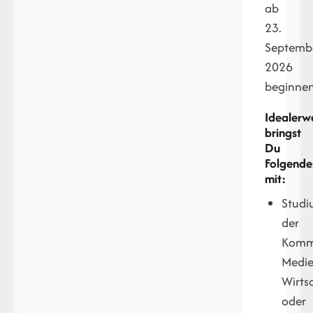
ab
23.
Septemb
2026
beginnen
Idealerw
bringst
Du
Folgende
mit:
Stud
der
Kommu
Medie
Wirts
oder