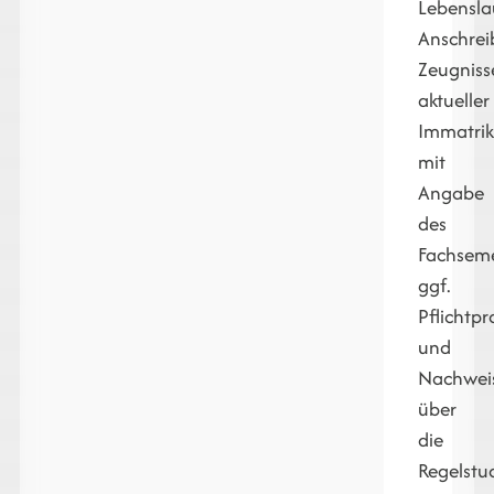
Lebensla
Anschrei
Zeugniss
aktueller
Immatrik
mit
Angabe
des
Fachseme
ggf.
Pflichtp
und
Nachwei
über
die
Regelstud