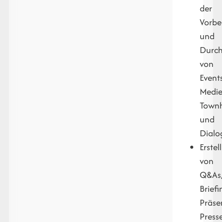
der
Vorbe
und
Durc
von
Events
Medie
Townh
und
Dialo
Erstel
von
Q&As
Briefi
Präse
Press