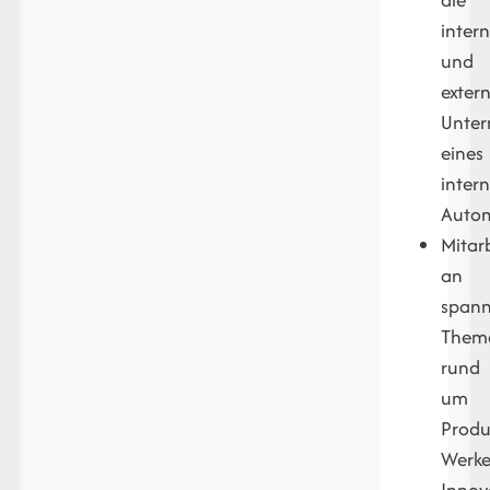
inter
und
exter
Unte
eines
inter
Autom
Mitar
an
span
Them
rund
um
Produ
Werke
Innov