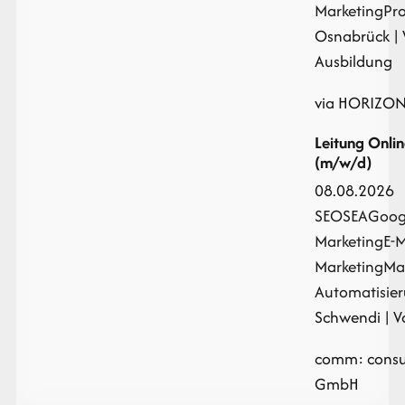
Marketing
Pr
Osnabrück | 
Ausbildung
via HORIZON
Leitung Onli
(m/w/d)
08.08.2026
SEO
SEA
Goog
Marketing
E-M
Marketing
Ma
Automatisie
Schwendi | Vo
comm: consul
GmbH