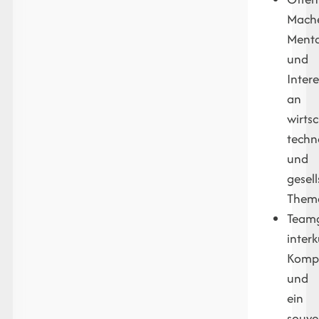
Mache
Menta
und
Inter
an
wirtsc
techn
und
gesel
Them
Teamg
interk
Komp
und
ein
souve