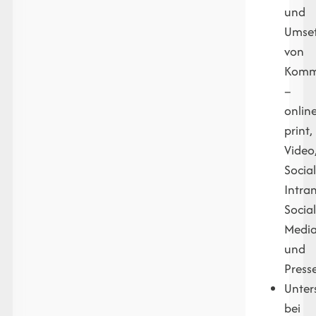
und
Umse
von
Komm
–
online
print,
Video
Socia
Intran
Socia
Medi
und
Press
Unter
bei