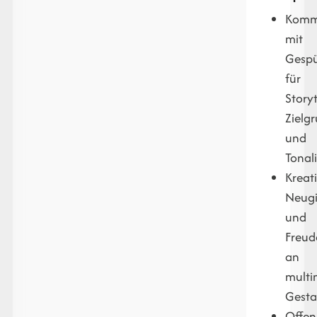
Kommu
mit
Gesp
für
Storyt
Zielg
und
Tonali
Kreati
Neugi
und
Freud
an
multi
Gesta
Offen