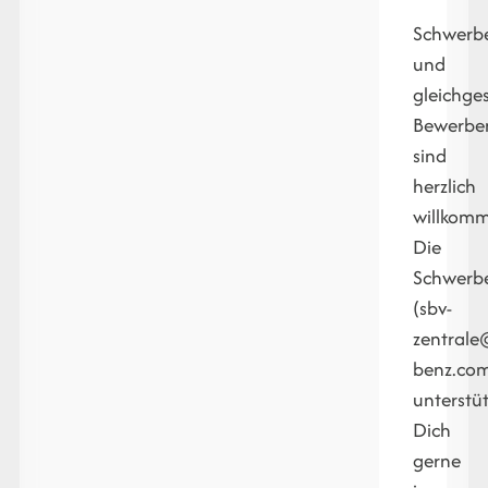
Schwerb
und
gleichges
Bewerbe
sind
herzlich
willkom
Die
Schwerbe
(sbv-
zentral
benz.co
unterstüt
Dich
gerne