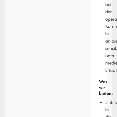
bei
der
opera
Komm
in
anlas
sensi
oder
medie
Situa
Was
wir
bieten:
Einbli
in
die