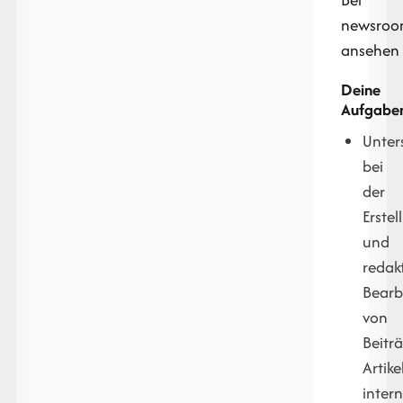
newsroo
ansehen
Deine
Aufgabe
Unter
bei
der
Erstel
und
redak
Bearb
von
Beitr
Artike
inter