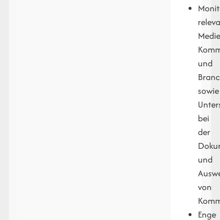
Monit
relev
Medie
Kommu
und
Branc
sowie
Unter
bei
der
Doku
und
Ausw
von
Komm
Enge