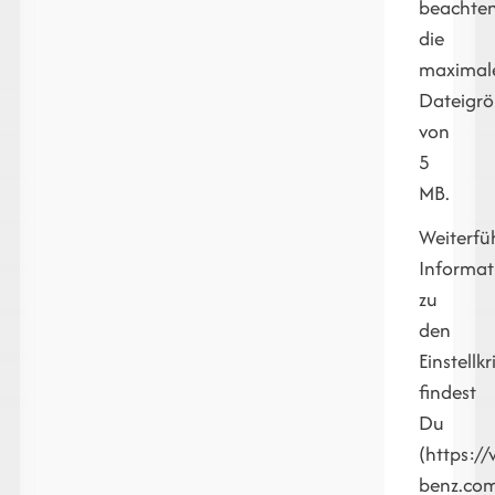
beachte
die
maximal
Dateigr
von
5
MB.
Weiterfü
Informat
zu
den
Einstellkr
findest
Du
(https:/
benz.com