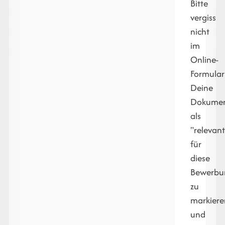
Bitte
vergiss
nicht
im
Online-
Formular
Deine
Dokume
als
"relevan
für
diese
Bewerbu
zu
markiere
und