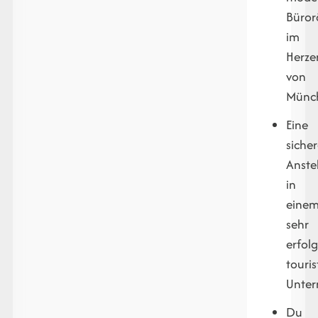
Büro
im
Herze
von
Münc
Eine
siche
Anste
in
eine
sehr
erfol
touris
Unte
Du