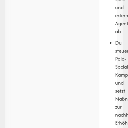
und
exter
Agen
ab
Du
steue
Paid-
Social
Kamp
und
setzt
Maßn
zur
nachh
Erhö