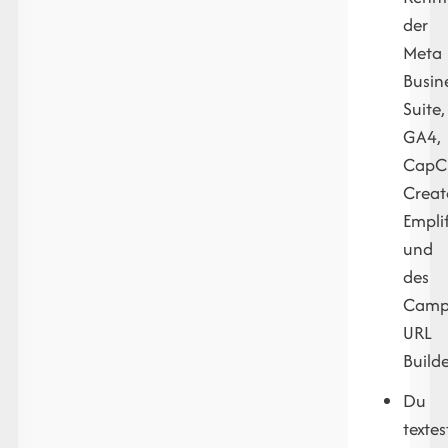
der
Meta
Busin
Suite,
GA4,
CapC
Creat
Emplif
und
des
Camp
URL
Build
Du
textes