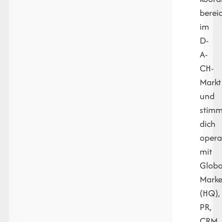
berei
im
D-
A-
CH-
Markt
und
stimm
dich
opera
mit
Globa
Marke
(HQ),
PR,
CRM