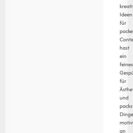
kreat
Ideen
für
pack
Conte
hast
ein
feine
Gesp
für
Ästhe
und
packs
Ding
motiv
an