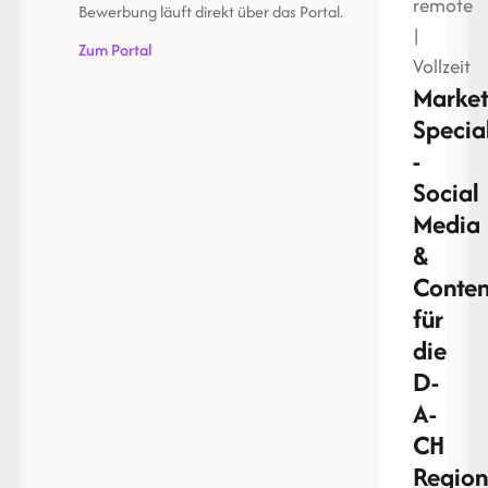
remote
Bewerbung läuft direkt über das Portal.
|
Zum Portal
Vollzeit
Market
Special
-
Social
Media
&
Conten
für
die
D-
A-
CH
Regio