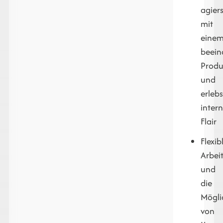
agiers
mit
eine
beein
Produ
und
erlebs
inter
Flair
Flexib
Arbei
und
die
Mögli
von