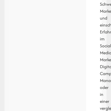
Schwe
Marke
und
einsc
Erfah
im
Socia
Medi
Marke
Digita
Camp
Mana
oder
in
einer
vergl