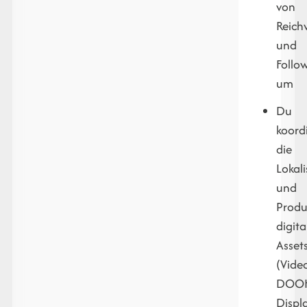
von
Reich
und
Follo
um
Du
koordi
die
Lokal
und
Produ
digita
Asset
(Vide
DOOH
Displ