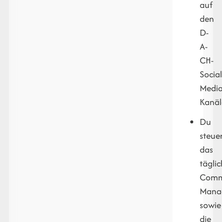
auf
den
D-
A-
CH-
Social
Media
Kanä
Du
steue
das
tägli
Comm
Mana
sowie
die