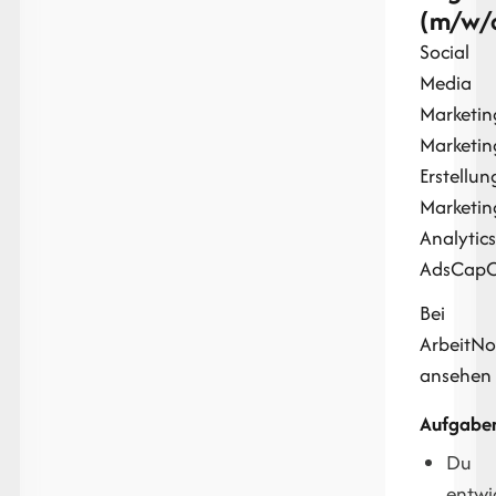
(m/w/
Social
Media
Marketin
Marketin
Erstellun
Marketin
Analytic
Ads
CapC
Bei
ArbeitN
ansehen
Aufgabe
Du
entwi