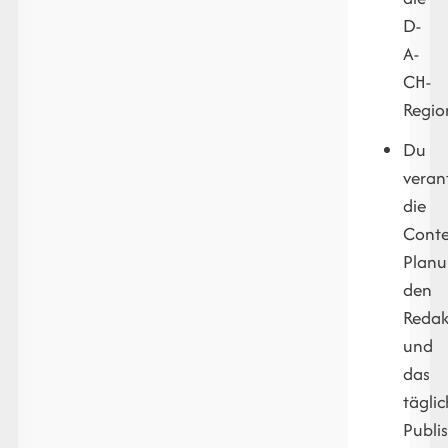
D-
A-
CH-
Regio
Du
veran
die
Conte
Planu
den
Redak
und
das
tägli
Publi