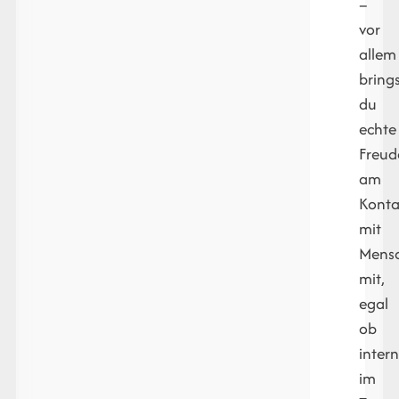
–
vor
allem
bring
du
echte
Freud
am
Konta
mit
Mens
mit,
egal
ob
inter
im