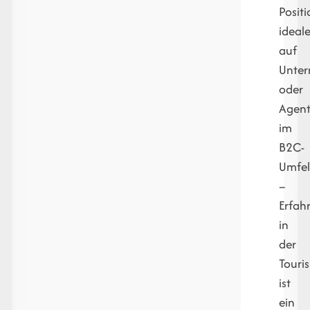
Positi
ideal
auf
Unte
oder
Agent
im
B2C-
Umfe
–
Erfah
in
der
Touri
ist
ein