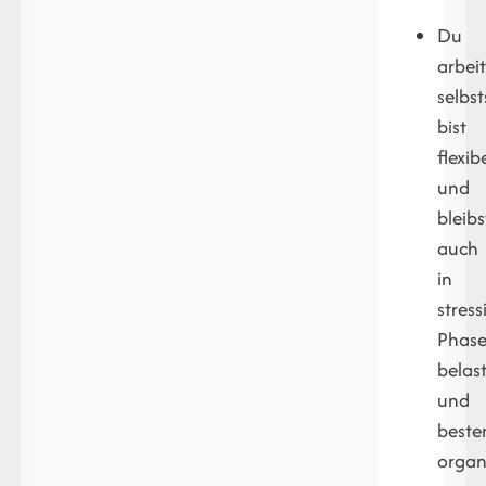
Du
arbeit
selbst
bist
flexib
und
bleibs
auch
in
stres
Phas
belas
und
beste
organi