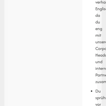
verha
Engli
da
du
eng
mit
unse
Corpo
Headq
und
inter
Partn
zusam
Du
sprüh
vor