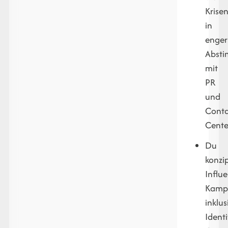
Krise
in
enger
Abst
mit
PR
und
Conta
Cente
Du
konzip
Influe
Kamp
inklus
Identi