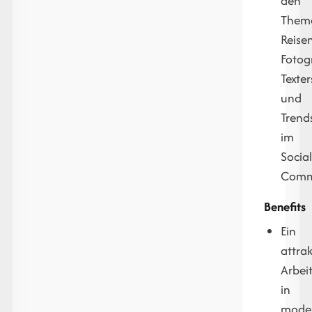
den
Them
Reisen
Fotogr
Texter
und
Trend
im
Socia
Comm
Benefits
Ein
attrak
Arbei
in
mode