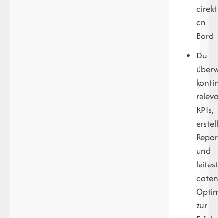
direkt
an
Bord
Du
überw
kontin
relev
KPIs,
erstel
Repor
und
leites
daten
Opti
zur