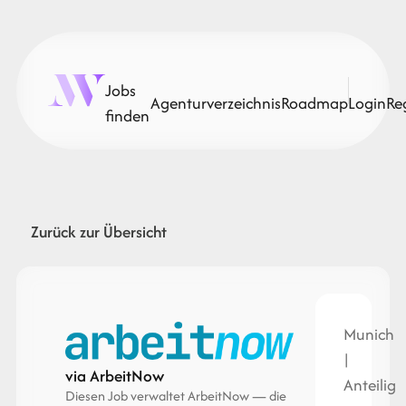
Jobs
Agenturverzeichnis
Roadmap
Login
Re
finden
Zurück zur Übersicht
Munich
|
via ArbeitNow
Anteilig
Diesen Job verwaltet ArbeitNow — die