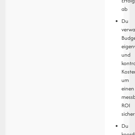
Erfol
ab
Du
verwa
Budge
eigen
und
kontro
Koste
um
einen
mess
ROI
sicher
Du
koordi