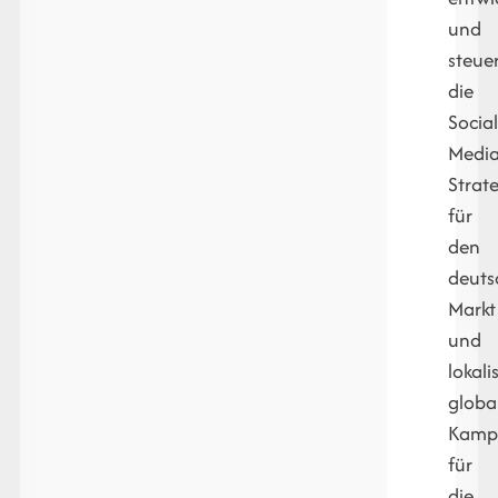
und
steue
die
Social
Media
Strat
für
den
deuts
Markt
und
lokali
globa
Kamp
für
die