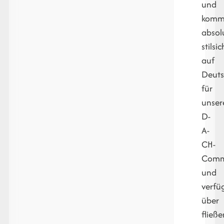
und
kommu
absol
stilsi
auf
Deut
für
unser
D-
A-
CH-
Comm
und
verfü
über
fließ