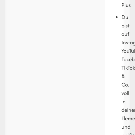
Plus
Du
bist
auf
Insta
YouTu
Faceb
TikTo
&
Co.
voll
in
dein
Eleme
und