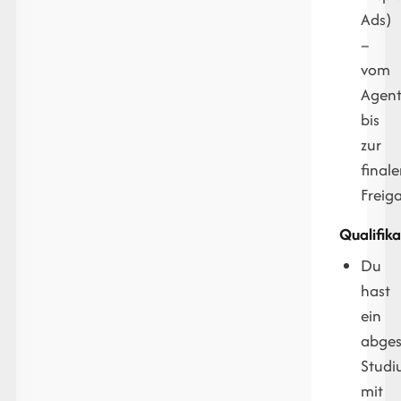
Ads)
–
vom
Agent
bis
zur
final
Freig
Qualifika
Du
hast
ein
abges
Stud
mit