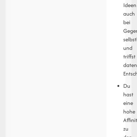
Ideen
auch
bei
Gege
selbs
und
triffst
daten
Entsc
Du
hast
eine
hohe
Affini
zu