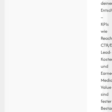
deine
Entsc
–
KPIs
wie
Reach
CTR/E
Lead-
Koste
und
Earne
Medi
Value
sind
fester
Besta