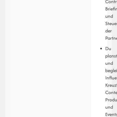
Contr
Briefi
und
Steue
der
Partn
Du
plans
und
beglei
Influe
Kreuz
Conte
Produ
und
Event