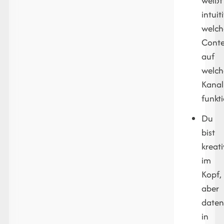
weißt
intuiti
welch
Cont
auf
welc
Kanal
funkti
Du
bist
kreati
im
Kopf,
aber
daten
in