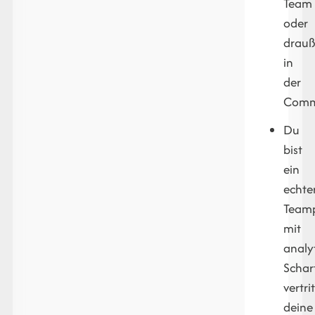
Team
oder
drau
in
der
Comm
Du
bist
ein
echte
Teamp
mit
analy
Schar
vertrit
deine