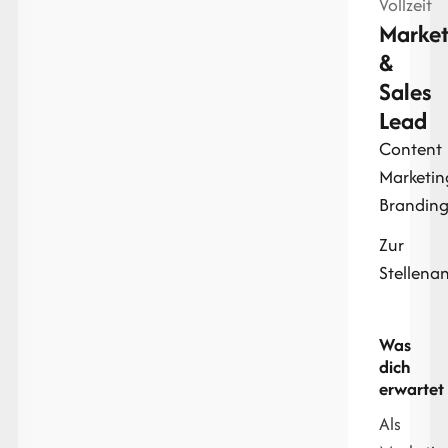
Vollzeit
Market
&
Sales
Lead
Content
Marketin
Brandin
Zur
Stellena
Was
dich
erwartet
Als