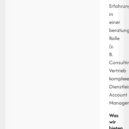
Erfahrun
in
einer
beratun
Rolle
(z.
B.
Consulti
Vertrieb
komplexe
Dienstle
Account
Managem
Was
wir
bieten