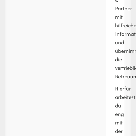
Partner
mit
hilfreich
Informat
und
übernim
die
vertriebl
Betreuun
Hierfür
arbeitest
du
eng
mit
der