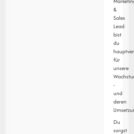
Marketin
&
Sales
Lead
bist
du
hauptver
für
unsere
Wachstum
-
und
deren
Umsetzu
Du
sorgst