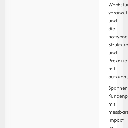
Wachst
voranzut
und
die
notwend
Struktur
und
Prozesse
mit
aufzuba
Spannen
Kundenpr
mit
messbar
Impact
im