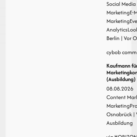
Social Media
Marketing
E-M
Marketing
Ev
Analytics
Loo
Berlin | Vor Or
cybob comm
Kaufmann fü
Marketingko
(Ausbildung)
08.08.2026
Content Mar
Marketing
Pr
Osnabrück | 
Ausbildung
via HORIZON