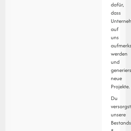
dafür,
dass
Unterne
auf
uns
aufmerk
werden
und
generiers
neue
Projekte.
Du
versorgs
unsere
Bestand
&