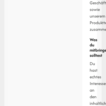
Geschäft
sowie
unserem
Produkt
zusamme
Was
du
mitbring
solltest
Du
hast
echtes
Interesse
an
den
inhaltlic