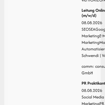
Leitung Onli
(m/w/d)
08.08.2026
SEO
SEA
Goog
Marketing
E-M
Marketing
Ma
Automatisie
Schwendi | Vo
comm: consul
GmbH
PR Praktikan
08.08.2026
Social Media
Marketing
PR 