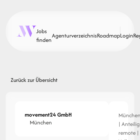
Jobs
Agenturverzeichnis
Roadmap
Login
Re
finden
Zurück zur Übersicht
movement24 GmbH
Münche
München
| Anteilig
remote |