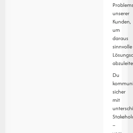
Problems
unserer
Kunden,
um
daraus
sinnvolle
Lösungs
abzuleite
Du
kommuniz
sicher
mit
untersch
Stakehol
–