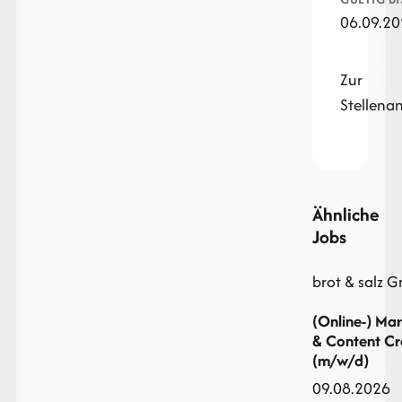
06.09.2
Zur
Stellena
Ähnliche
Jobs
brot & salz 
(Online-) Ma
& Content Cr
(m/w/d)
09.08.2026