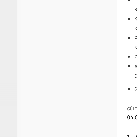
R
K
K
P
P
A
G
GÜLT
04.