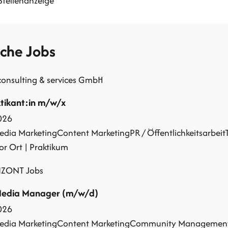
Stellenanzeige
iche Jobs
onsulting & services GmbH
tikant:in m/w/x
026
edia Marketing
Content Marketing
PR / Öffentlichkeitsarbeit
or Ort | Praktikum
IZONT Jobs
Media Manager (m/w/d)
026
edia Marketing
Content Marketing
Community Managemen