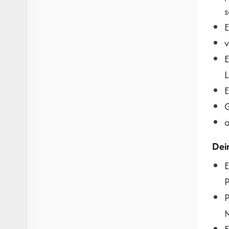
s
E
v
E
L
E
G
a
Dei
E
P
P
E