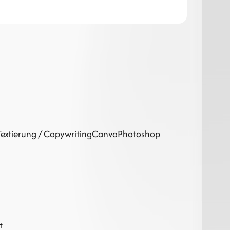
Textierung / Copywriting
Canva
Photoshop
t