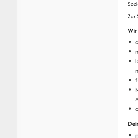
Soci
Zur 
Wir
o
m
l
f
M
A
a
Dein
p