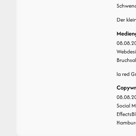
Schwendi
Der kle
Medieng
08.08.2
Webdes
Bruchsal 
la red 
Copywr
08.08.2
Social M
Effects
B
Hamburg 