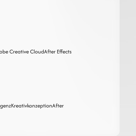
obe Creative Cloud
After Effects
ligenz
Kreativkonzeption
After