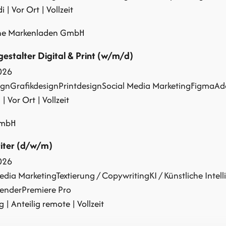
 | Vor Ort | Vollzeit
ine Markenladen GmbH
estalter Digital & Print (w/m/d)
026
ign
Grafikdesign
Printdesign
Social Media Marketing
Figma
Ad
| Vor Ort | Vollzeit
GmbH
iter (d/w/m)
026
edia Marketing
Textierung / Copywriting
KI / Künstliche Intel
lender
Premiere Pro
| Anteilig remote | Vollzeit