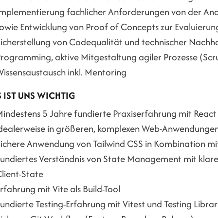
mplementierung fachlicher Anforderungen von der Anal
owie Entwicklung von Proof of Concepts zur Evaluierun
icherstellung von Codequalität und technischer Nachha
rogramming, aktive Mitgestaltung agiler Prozesse (Scr
issensaustausch inkl. Mentoring
 IST UNS WICHTIG
indestens 5 Jahre fundierte Praxiserfahrung mit React 1
dealerweise in größeren, komplexen Web-Anwendunge
ichere Anwendung von Tailwind CSS in Kombination mit
undiertes Verständnis von State Management mit klarer
lient-State
rfahrung mit Vite als Build-Tool
undierte Testing-Erfahrung mit Vitest und Testing Libra