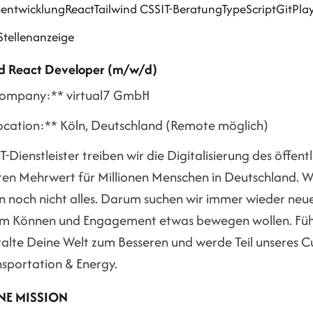
entwicklung
React
Tailwind CSS
IT-Beratung
TypeScript
Git
Pla
Stellenanzeige
d React Developer (m/w/d)
ompany:** virtual7 GmbH
ocation:** Köln, Deutschland (Remote möglich)
IT-Dienstleister treiben wir die Digitalisierung des öffe
en Mehrwert für Millionen Menschen in Deutschland. Wir
 noch nicht alles. Darum suchen wir immer wieder neue 
em Können und Engagement etwas bewegen wollen. Füh
talte Deine Welt zum Besseren und werde Teil unseres 
nsportation & Energy.
NE MISSION