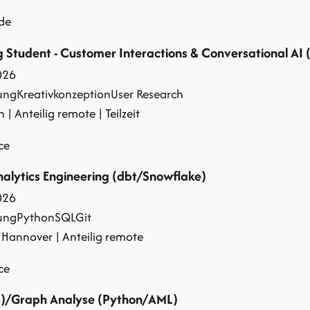
.de
 Student - Customer Interactions & Conversational AI 
026
ung
Kreativkonzeption
User Research
| Anteilig remote | Teilzeit
ce
alytics Engineering (dbt/Snowflake)
026
ung
Python
SQL
Git
 Hannover | Anteilig remote
ce
)/Graph Analyse (Python/AML)