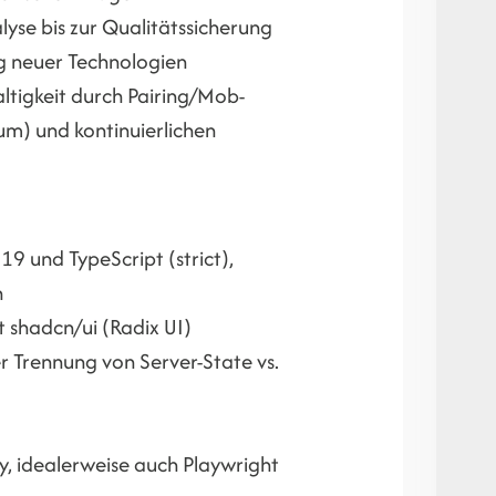
yse bis zur Qualitätssicherung
g neuer Technologien
ltigkeit durch Pairing/Mob-
um) und kontinuierlichen
9 und TypeScript (strict),
n
 shadcn/ui (Radix UI)
 Trennung von Server-State vs.
ry, idealerweise auch Playwright