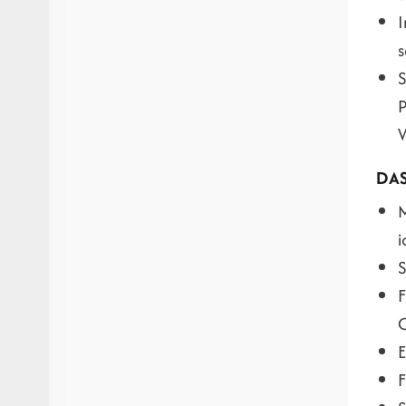
I
s
S
P
W
DAS
M
i
S
F
C
E
F