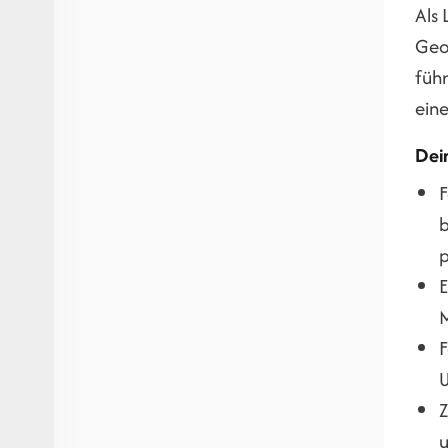
Als
Geo
füh
ein
Dei
F
b
E
M
F
Z
u