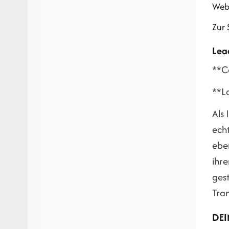
Web
Zur 
Lea
**C
**L
Als 
echt
eben
ihr
ges
Tra
DEI