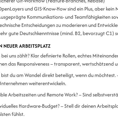
icherer Git-Workflow (Feature-Branches, Rebase)
penLayers und GIS-Know-How sind ein Plus, aber kein 
usgeprägte Kommunikations- und Teamfähigkeiten sowie
echnische Entscheidungen zu moderieren und Entwickle
ehr gute Deutschkenntnisse (mind. B2, bevorzugt C1) s
N NEUER ARBEITSPLATZ
bei uns zählt? Klar definierte Rollen, echtes Miteinand
en das Responsiveness – transparent, wertschätzend und
 bist du am Wandel direkt beteiligt, wenn du möchtest. 
 Unternehmen weiterentwickeln.
ible Arbeitszeiten und Remote Work? – Sind selbstverstä
ividuelles Hardware-Budget? – Stell dir deinen Arbeitsp
sten fühlst.