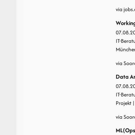
via jobs
Working
07.08.2
IT-Berat
München 
via Soor
Data An
07.08.2
IT-Berat
Projekt
|
via Soor
ML(Ops