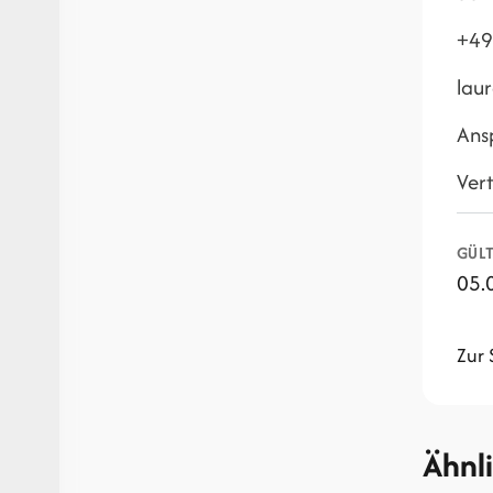
+49
lau
Ans
Vert
GÜLT
05.
Zur 
Ähnl