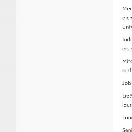
Men
dich
Unt
Indi
erse
Mit
einf
JobR
Erz
laur
Lau
Seni