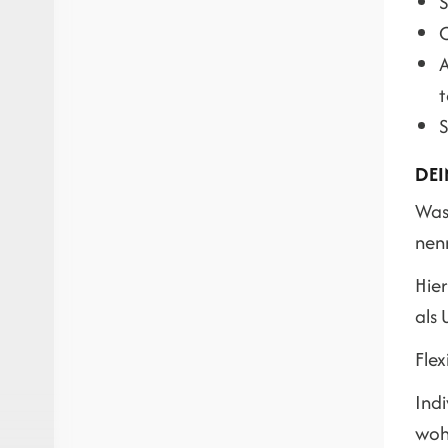
S
O
A
t
S
DEI
Was 
nenn
Hier
als
Flex
Ind
wohl