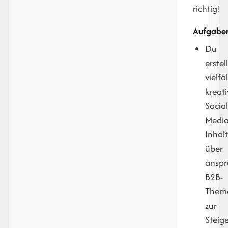
richtig!
Aufgabe
Du
erstel
vielfä
kreat
Social
Media
Inhal
über
anspr
B2B-
Them
zur
Steig