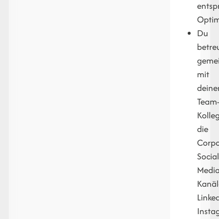
entsp
Opti
Du
betre
geme
mit
deine
Team
Kolle
die
Corpo
Social
Media
Kanäl
Linked
Insta