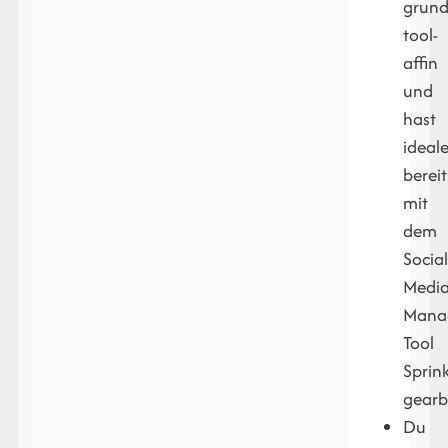
grund
tool-
affin
und
hast
ideal
bereit
mit
dem
Socia
Medi
Mana
Tool
Sprink
gearb
Du