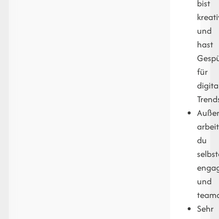
bist
kreati
und
hast
Gesp
für
digita
Trend
Auße
arbeit
du
selbs
engag
und
teamo
Sehr