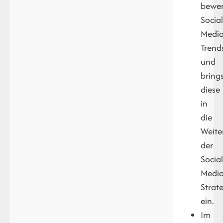
bewer
Social
Media
Trend
und
bring
diese
in
die
Weite
der
Social
Media
Strat
ein.
Im