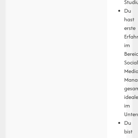
Studi
Du
hast
erste
Erfah
im
Berei
Socia
Medi
Mana
gesam
ideal
im
Unter
Du
bist