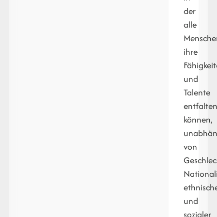
der
alle
Mensche
ihre
Fähigkei
und
Talente
entfalte
können,
unabhän
von
Geschlec
Nationali
ethnisch
und
sozialer