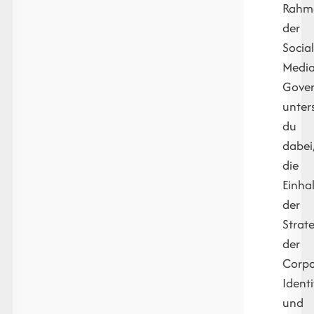
Rahm
der
Social
Media
Gove
unter
du
dabei
die
Einha
der
Strate
der
Corpo
Identi
und