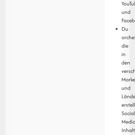
YouTu
und
Face
Du
orches
die
in
den
versc
Marke
und
Lände
erstel
Social
Media
Inhal