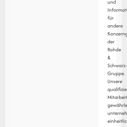
und
Informat
für
andere
Konzerng
der
Rohde
&
Schwarz-
Gruppe.
Unsere
qualifizi
Mitarbeit
gewährle
unterne
einheitli