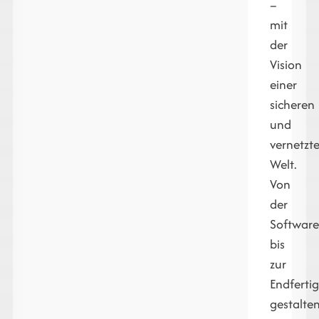
–
mit
der
Vision
einer
sicheren
und
vernetzt
Welt.
Von
der
Softwar
bis
zur
Endferti
gestalte