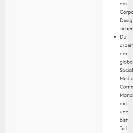
des
Corpo
Desig
sicher
Du
arbeit
am
globa
Socia
Medi
Comm
Mana
mit
und
bist
Teil