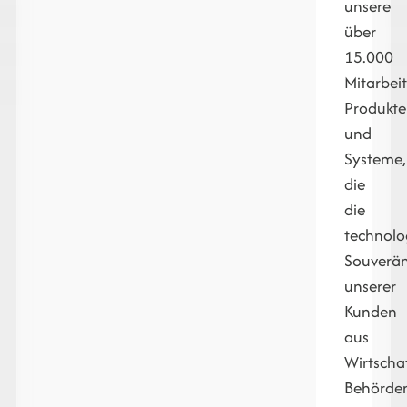
unsere
über
15.000
Mitarbei
Produkte
und
Systeme,
die
die
technolo
Souverän
unserer
Kunden
aus
Wirtschaf
Behörde