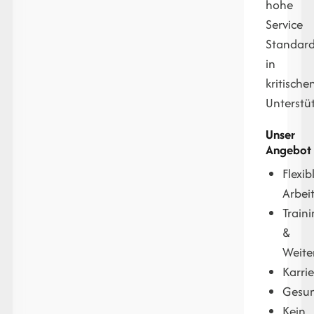
hohe
Service
Standar
in
kritische
Unterstü
Unser
Angebot
Flexib
Arbei
Train
&
Weite
Karri
Gesun
Kein