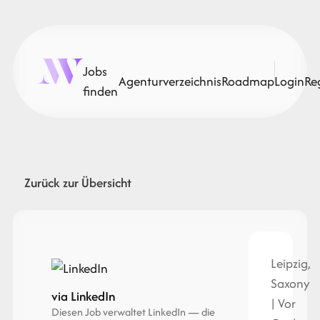
Jobs
Agenturverzeichnis
Roadmap
Login
Re
finden
Zurück zur Übersicht
Leipzig,
Saxony
via LinkedIn
| Vor
Diesen Job verwaltet LinkedIn — die