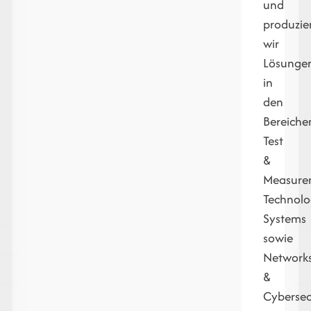
und
produzie
wir
Lösunge
in
den
Bereiche
Test
&
Measure
Technol
Systems
sowie
Network
&
Cybersec