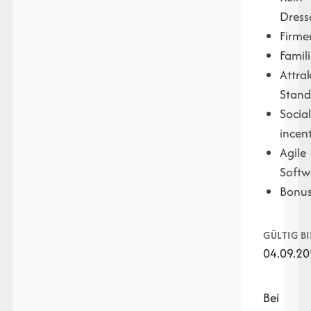
Dress
Firme
Famil
Attrak
Stand
Socia
incen
Agile
Softw
Bonu
GÜLTIG BI
04.09.2
Bei