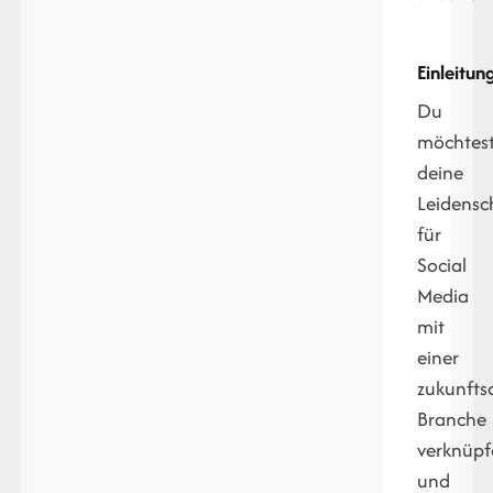
Einleitun
Du
möchtes
deine
Leidensc
für
Social
Media
mit
einer
zukunftso
Branche
verknüpf
und