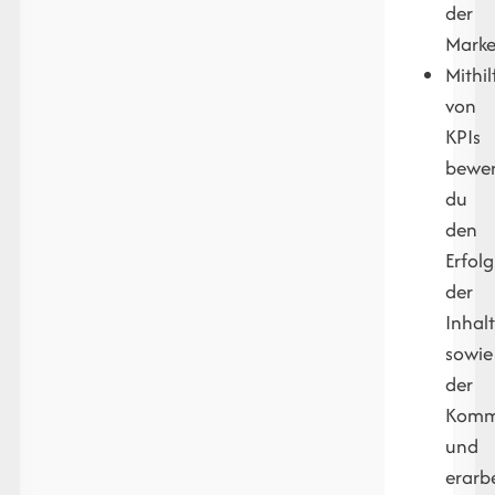
der
Marke
Mithil
von
KPIs
bewer
du
den
Erfolg
der
Inhal
sowie
der
Kommu
und
erarbe