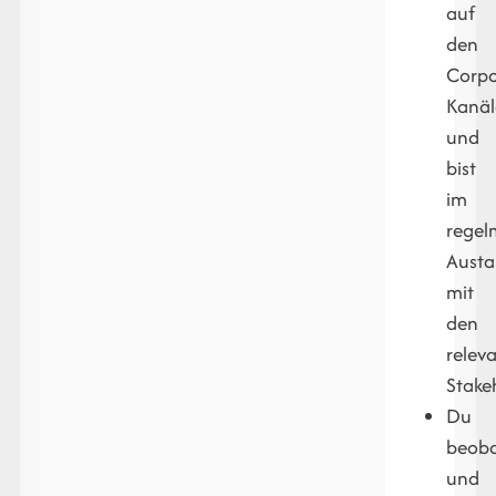
auf
den
Corpo
Kanä
und
bist
im
regel
Austa
mit
den
relev
Stake
Du
beoba
und