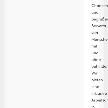
Chanceng
und
begrüße
Bewerbu
von
Mensche
mit
und
ohne
Behinder
Wir
bieten
eine
inklusive
Arbeits
in