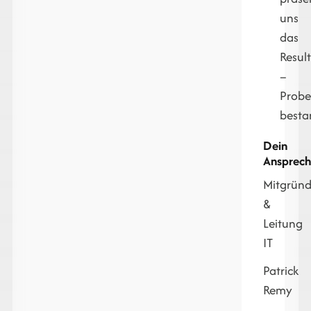
uns
das
Resul
–
Probe
besta
Dein
Ansprech
Mitgründ
&
Leitung
IT
Patrick
Remy