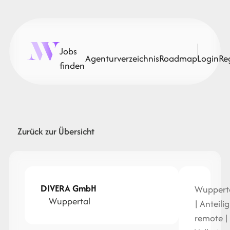
Jobs
Agenturverzeichnis
Roadmap
Login
Re
finden
Zurück zur Übersicht
DIVERA GmbH
Wuppert
Wuppertal
| Anteilig
remote |