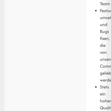
Team
Featu
umse
und
Bugs
fixen,
die
von
unser
Comm
gelieb
werd
Stets
ein
hohe
Quali