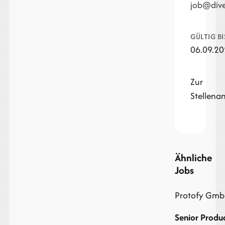
job@div
GÜLTIG BI
06.09.2
Zur
Stellena
Ähnliche
Jobs
Protofy Gmb
Senior Produ