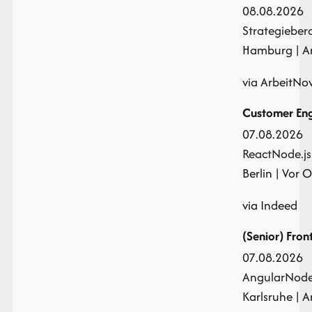
08.08.2026
Strategieber
Hamburg | Ant
via ArbeitNo
Customer Eng
07.08.2026
React
Node.js
Berlin | Vor Or
via Indeed
(Senior) Fro
07.08.2026
Angular
Node
Karlsruhe | An