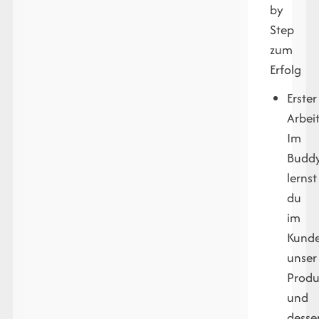
by
Step
zum
Erfolg
Erster
Arbei
Im
Buddy
lernst
du
im
Kunde
unser
Produ
und
desse