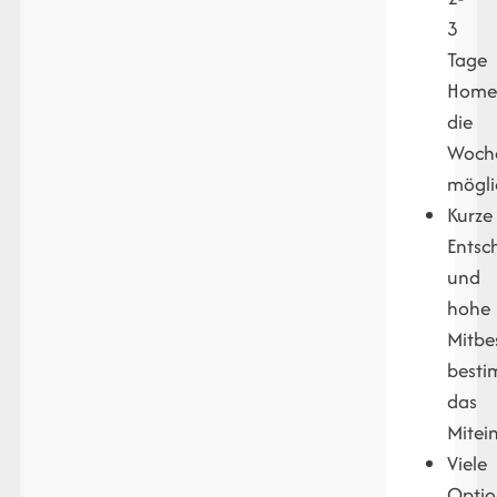
3
Tage
Homeo
die
Woch
mögli
Kurze
Entsc
und
hohe
Mitb
best
das
Mitei
Viele
Opti