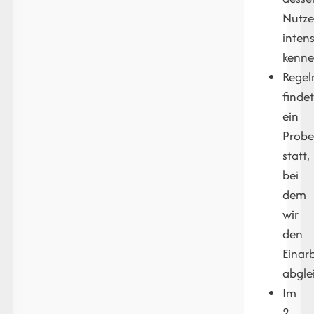
Nutze
intens
kenne
Rege
finde
ein
Probe
statt,
bei
dem
wir
den
Einar
abgle
Im
2.