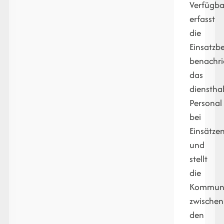
Verfügba
erfasst
die
Einsatzbe
benachri
das
diensth
Personal
bei
Einsätze
und
stellt
die
Kommuni
zwischen
den