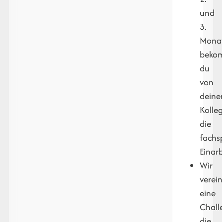
und
3.
Mona
beko
du
von
deine
Kolle
die
fachs
Einar
Wir
verei
eine
Chall
die