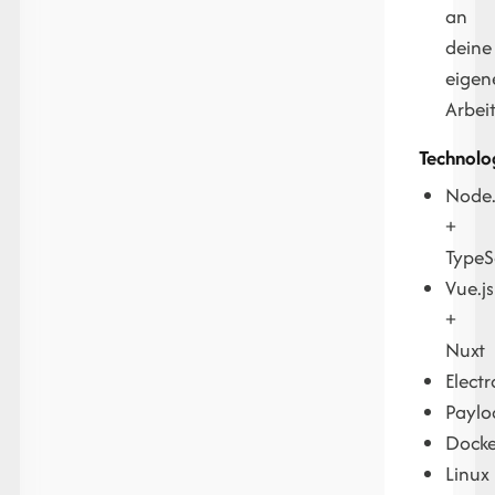
an
deine
eigen
Arbei
Technolo
Node.
+
TypeS
Vue.js
+
Nuxt
Elect
Payl
Docke
Linux