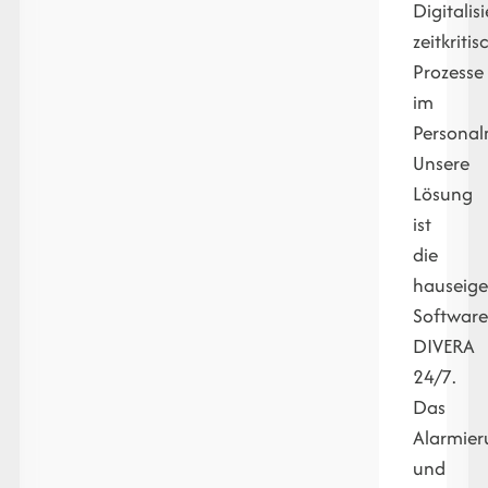
Digitalis
zeitkritis
Prozesse
im
Persona
Unsere
Lösung
ist
die
hauseig
Softwar
DIVERA
24/7.
Das
Alarmier
und