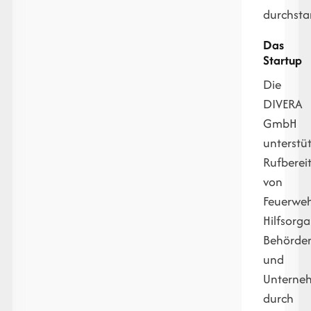
durchsta
Das
Startup
Die
DIVERA
GmbH
unterstüt
Rufberei
von
Feuerweh
Hilfsorga
Behörde
und
Unterne
durch