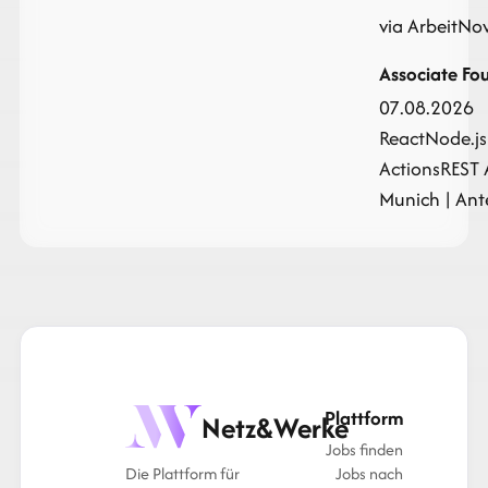
via ArbeitNo
Associate Fou
07.08.2026
React
Node.js
Actions
REST 
Munich | Ante
Plattform
Netz&Werke
Jobs finden
Die Plattform für
Jobs nach