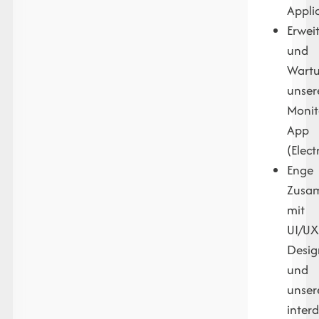
Appli
Erwei
und
Wart
unser
Monit
App
(Elect
Enge
Zusa
mit
UI/U
Desig
und
unse
interd