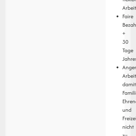
Arbei
Faire
Bezah
+
30
Tage
Jahre
Ange
Arbei
dami
Famili
Ehre
und
Freize
nicht
zu