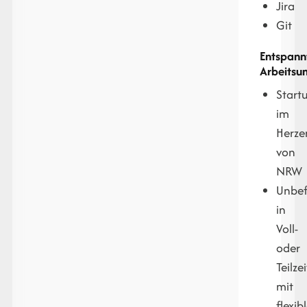
Jira
Git
Entspann
Arbeitsu
Start
im
Herze
von
NRW
Unbef
in
Voll-
oder
Teilzei
mit
flexib