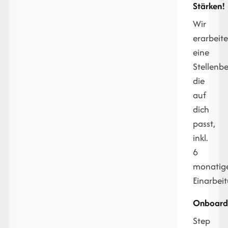
Stärken!
Wir
erarbeit
eine
Stellenb
die
auf
dich
passt,
inkl.
6
monati
Einarbei
Onboard
Step