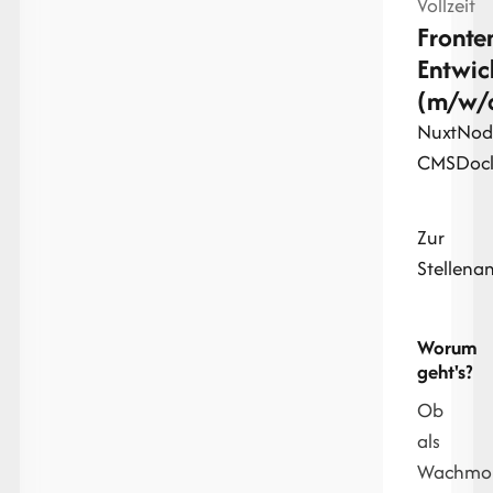
Vollzeit
Fronte
Entwic
(m/w/
Nuxt
Node
CMS
Doc
Zur
Stellena
Worum
geht's?
Ob
als
Wachmon