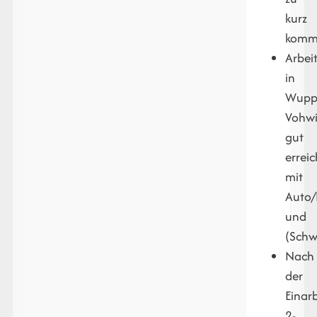
kurz
komm
Arbei
in
Wuppe
Vohwi
gut
errei
mit
Auto/
und
(Schw
Nach
der
Einar
2-