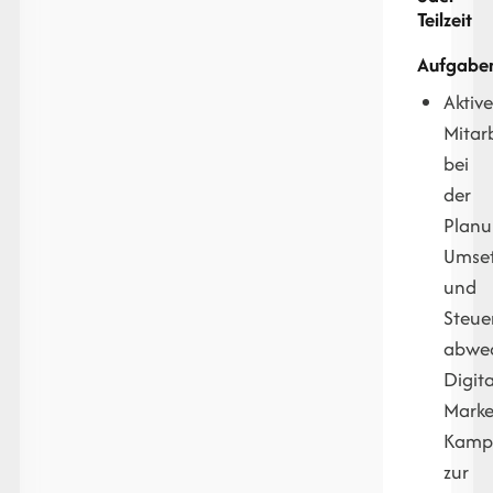
Teilzeit
Aufgaben
Aktiv
Mitar
bei
der
Planu
Umse
und
Steue
abwec
Digita
Marke
Kamp
zur