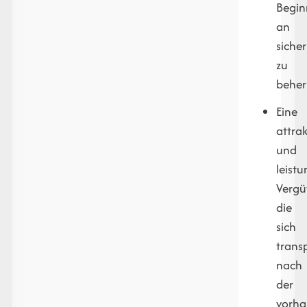
Begin
an
sicher
zu
beher
Eine
attrak
und
leist
Vergü
die
sich
trans
nach
der
vorh