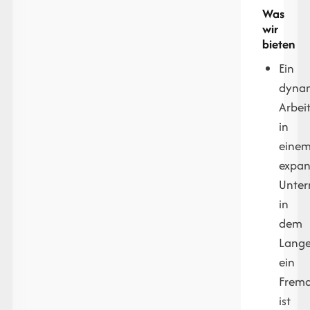
Was
wir
bieten
Ein
dyna
Arbei
in
eine
expan
Unte
in
dem
Lange
ein
Frem
ist