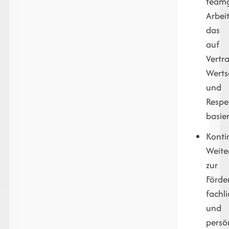
team
Arbei
das
auf
Vertr
Werts
und
Respe
basier
Konti
Weite
zur
Förde
fachl
und
persö