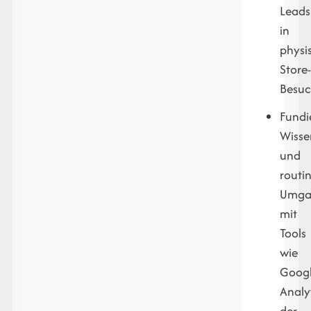
Leads
in
physi
Store
Besuc
Fundi
Wisse
und
routin
Umga
mit
Tools
wie
Goog
Analyt
der