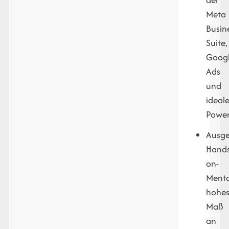
Meta
Busin
Suite,
Goog
Ads
und
ideal
Power
Ausge
Hands
on-
Menta
hohe
Maß
an