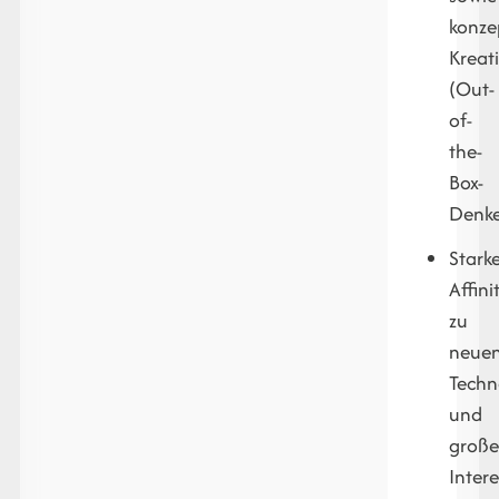
konze
Kreati
(Out-
of-
the-
Box-
Denke
Stark
Affini
zu
neue
Techn
und
große
Inter