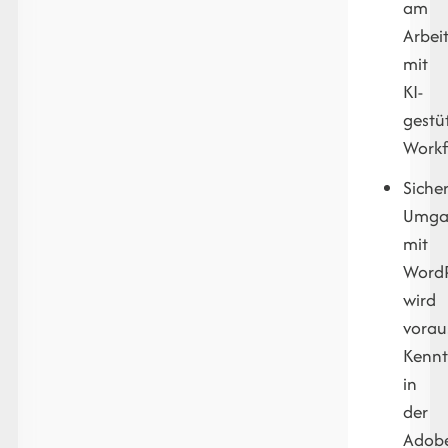
am
Arbei
mit
KI-
gestü
Workf
Siche
Umga
mit
WordP
wird
vorau
Kennt
in
der
Adob