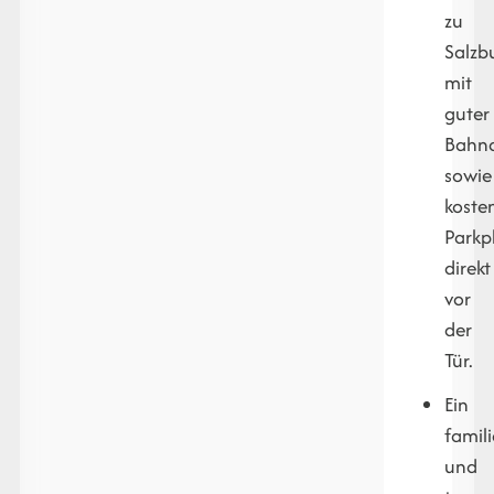
zu
Salzb
mit
guter
Bahn
sowie
koste
Parkp
direkt
vor
der
Tür.
Ein
famil
und