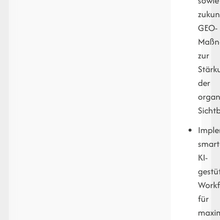
sowie
zukunf
GEO-
Maßn
zur
Stärk
der
organ
Sichtb
Imple
smart
KI-
gestü
Workf
für
maxi