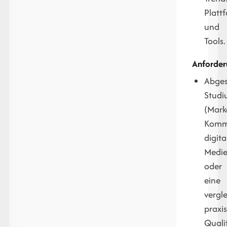
Platt
und
Tools.
Anforder
Abges
Stud
(Mark
Kommu
digita
Medie
oder
eine
vergl
praxi
Qualif