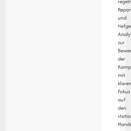
regel
Repor
und
tiefg
Analy
zur
Bewe
der
Kamp
mit
klare
Fokus
auf
den
stati
Hande