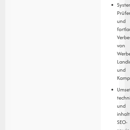
Syste
Prüfe
und
fortl
Verbe
von
Werbe
Land
und
Kamp
Umse
techn
und
inhalt
SEO-