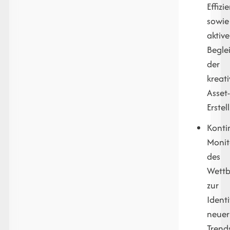
Effizi
sowie
aktive
Begle
der
kreat
Asset
Erstel
Konti
Monit
des
Wettb
zur
Identi
neuer
Trend