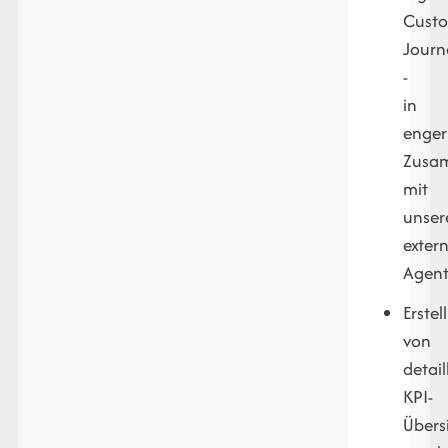
Cust
Journ
-
in
enger
Zusa
mit
unser
exter
Agent
Erstel
von
detail
KPI-
Übers