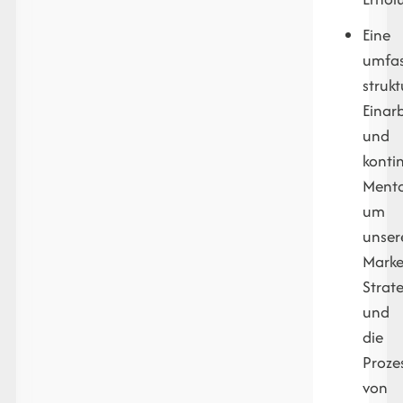
Eine
umfas
strukt
Einar
und
kontin
Mento
um
unser
Marke
Strat
und
die
Proze
von