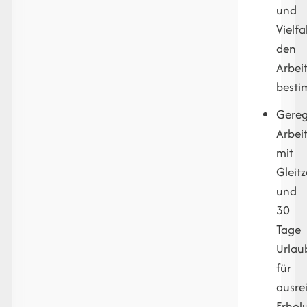
und
Vielfa
den
Arbeit
besti
Gereg
Arbei
mit
Gleitz
und
30
Tage
Urlau
für
ausre
Erhol