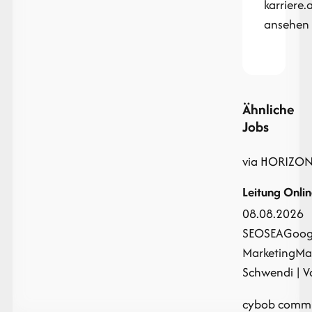
karriere.
ansehen
Ähnliche
Jobs
via HORIZON
Leitung Onli
08.08.2026
SEO
SEA
Goog
Marketing
Ma
Schwendi | Vo
cybob comm