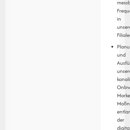
mess
Frequ
in
unser
Filiale
Plan
und
Ausf
unser
kanal
Onlin
Marke
Maßn
entla
der
digita