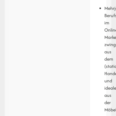
Mehrj
Beruf
im
Onlin
Marke
zwin
aus
dem
(stat
Hand
und
ideal
aus
der
Möbel