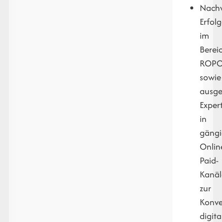
Nach
Erfol
im
Berei
ROP
sowie
ausge
Expert
in
gäng
Onlin
Paid-
Kanä
zur
Konve
digita