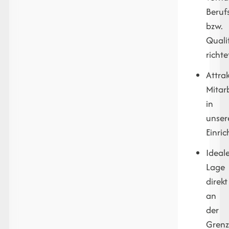
Beruf
bzw.
Quali
richte
Attrak
Mitar
in
unser
Einri
Ideal
Lage
direkt
an
der
Gren