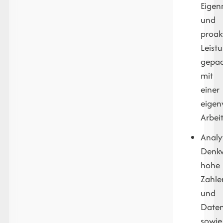
Eigen
und
proak
Leist
gepaa
mit
einer
eigen
Arbei
Analy
Denk
hohe
Zahle
und
Daten
sowie