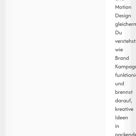
Motion
Design
gleicher
Du
verstehst
wie
Brand
Kampag
funktion
und
brennst
darauf,
kreative
Ideen
in
packend