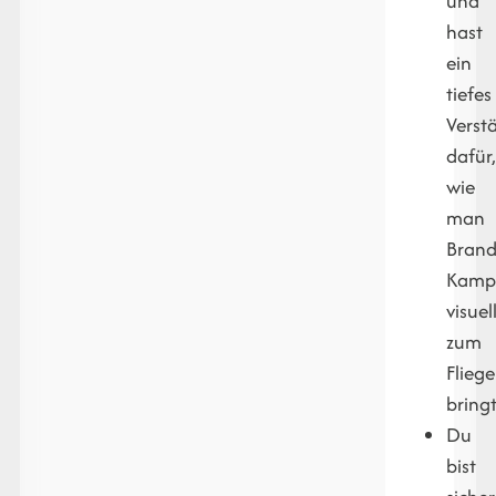
und
hast
ein
tiefes
Verst
dafür
wie
man
Bran
Kamp
visuel
zum
Flieg
bring
Du
bist