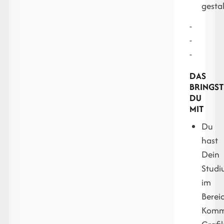
gesta
-
-
-
DAS
BRINGST
DU
MIT
Du
hast
Dein
Stud
im
Berei
Kommu