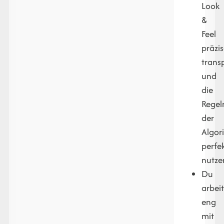
Look
&
Feel
präzi
trans
und
die
Regel
der
Algor
perfe
nutze
Du
arbeit
eng
mit