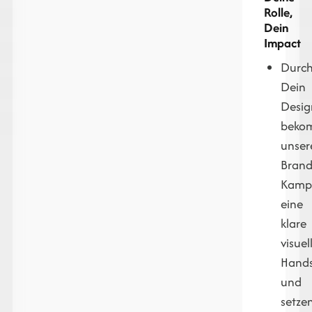
Rolle,
Dein
Impact
Durc
Dein
Desig
beko
unser
Bran
Kamp
eine
klare
visuel
Hands
und
setze