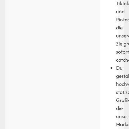
TikTo
und
Pinter
die
unser
Zielg
sofor
catch
Du
gestal
hochw
statis
Grafi
die
unser
Mark