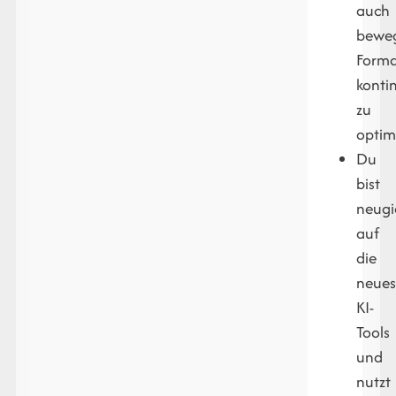
auch
bewe
Form
kontin
zu
optim
Du
bist
neugi
auf
die
neues
KI-
Tools
und
nutzt