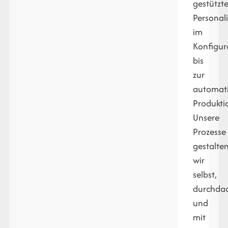
gestützte
Personal
im
Konfigur
bis
zur
automati
Produkti
Unsere
Prozesse
gestalte
wir
selbst,
durchda
und
mit