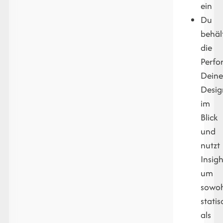
ein
Du
behäl
die
Perfo
Deine
Desig
im
Blick
und
nutzt
Insigh
um
sowo
statis
als