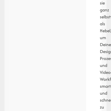
sie
ganz
selbs
als
Hebel
um
Dein
Desig
Proze
und
Video
Workf
smart
und
schnel
zu