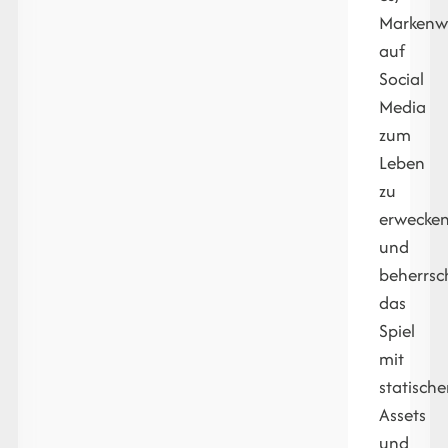
Markenw
auf
Social
Media
zum
Leben
zu
erwecke
und
beherrsc
das
Spiel
mit
statisch
Assets
und