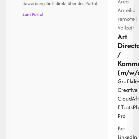
Area |
Bewerbung läuft direkt über das Portal.
Anteilig
Zum Portal
remote |
Vollzeit
Art
Direct
/
Kommun
(m/w/
Grafikde
Creative
Cloud
Aft
Effects
Ph
Pro
Bei
LinkedIn