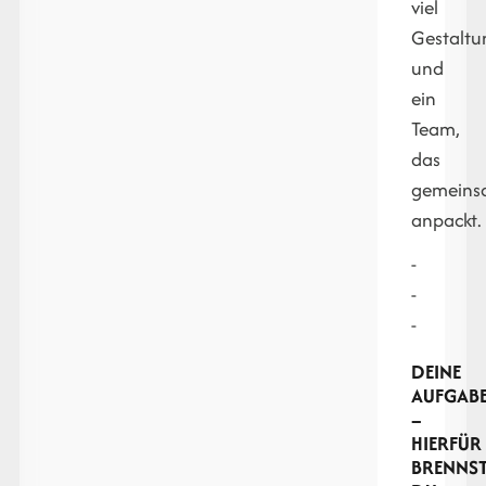
viel
Gestaltu
und
ein
Team,
das
gemein
anpackt.
-
-
-
DEINE
AUFGAB
–
HIERFÜR
BRENNS