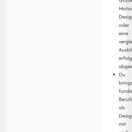
Grafi
Moti
Desig
oder
eine
vergl
Ausbi
erfolg
abges
Du
bring
fundi
Beruf
als
Desig
mit