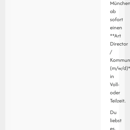
Münche
ab
sofort
einen
**Art
Director
/
Kommuni
(m/w/d)
in
Voll-
oder
Teilzeit.
Du
liebst
es,