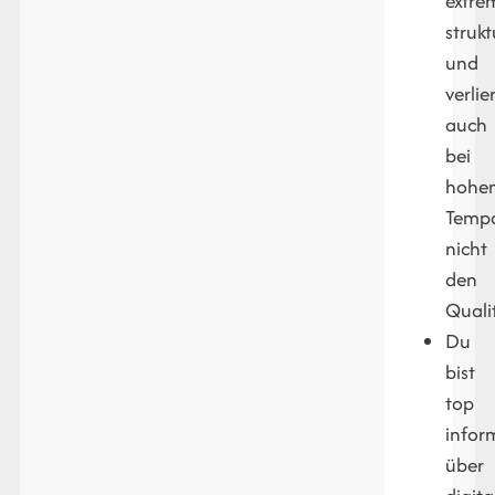
extre
strukt
und
verlie
auch
bei
hohe
Temp
nicht
den
Quali
Du
bist
top
infor
über