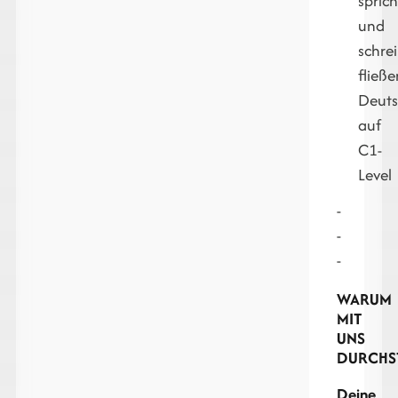
sprich
und
schrei
fließ
Deut
auf
C1-
Level
-
-
-
WARUM
MIT
UNS
DURCHS
Deine