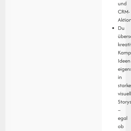
und
CRM-
Aktio
Du
übers
kreat
Kamp
Ideen
eigen
in
stark
visuel
Story
–
egal
ob