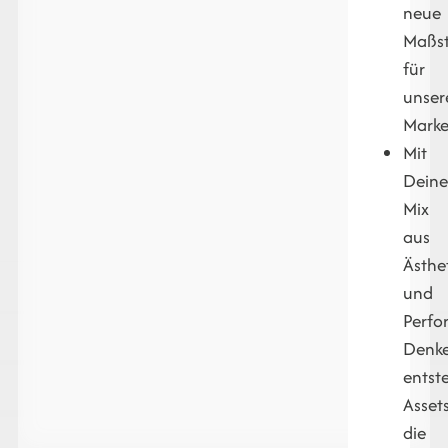
neue
Maßs
für
unser
Marke
Mit
Dein
Mix
aus
Ästhe
und
Perfo
Denk
entst
Assets
die