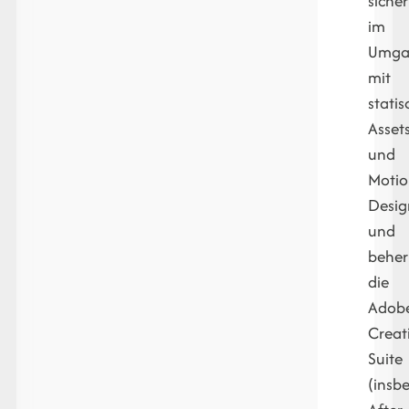
sicher
im
Umga
mit
stati
Asset
und
Moti
Desig
und
beher
die
Adob
Creat
Suite
(insb