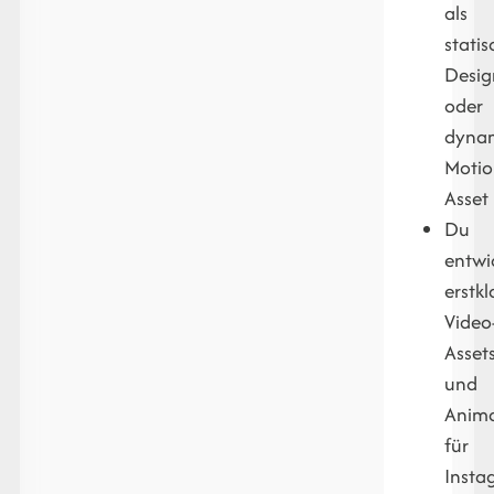
als
statis
Desig
oder
dyna
Moti
Asset
Du
entwi
erstkl
Video
Asset
und
Anim
für
Insta