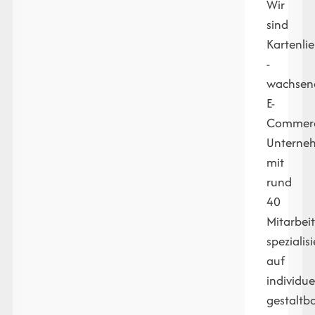
Wir
sind
Kartenli
-
wachsen
E-
Commer
Unterne
mit
rund
40
Mitarbei
spezialisi
auf
individue
gestaltb