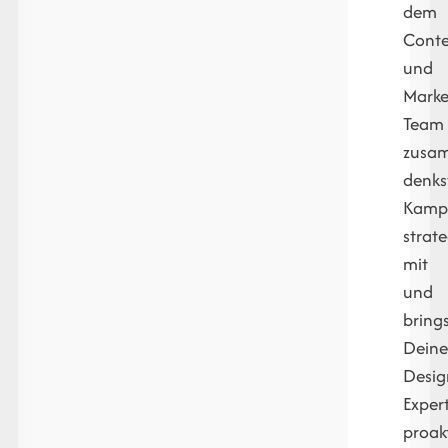
dem
Conte
und
Marke
Team
zusa
denks
Kamp
strat
mit
und
bring
Dein
Desig
Expert
proak