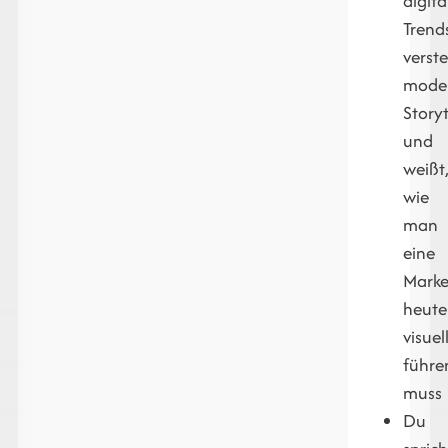
digita
Trend
verst
mode
Storyt
und
weißt
wie
man
eine
Mark
heute
visuel
führe
muss
Du